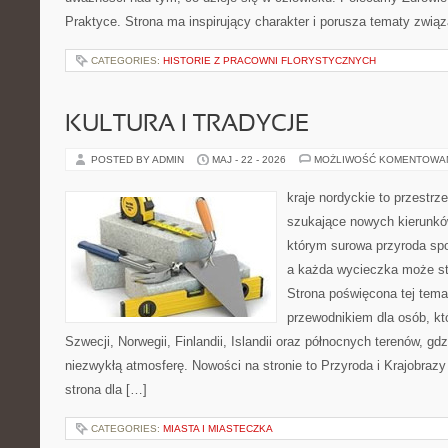
Praktyce. Strona ma inspirujący charakter i porusza tematy zwi
CATEGORIES:
HISTORIE Z PRACOWNI FLORYSTYCZNYCH
KULTURA I TRADYCJE
POSTED BY ADMIN
MAJ - 22 - 2026
MOŻLIWOŚĆ KOMENTOWA
kraje nordyckie to przestrze
szukające nowych kierunków
którym surowa przyroda sp
a każda wycieczka może stać
Strona poświęcona tej tema
przewodnikiem dla osób, któ
Szwecji, Norwegii, Finlandii, Islandii oraz północnych terenów, gd
niezwykłą atmosferę. Nowości na stronie to Przyroda i Krajobraz
strona dla […]
CATEGORIES:
MIASTA I MIASTECZKA