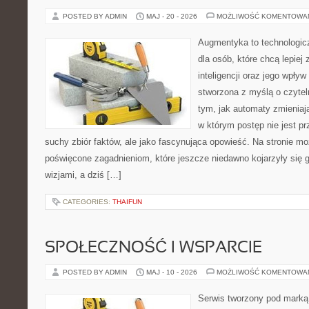
POSTED BY ADMIN
MAJ - 20 - 2026
MOŻLIWOŚĆ KOMENTOWA
Augmentyka to technologicz
dla osób, które chcą lepiej
inteligencji oraz jego wpływ
stworzona z myślą o czyteln
tym, jak automaty zmieniają
w którym postęp nie jest pr
suchy zbiór faktów, ale jako fascynująca opowieść. Na stronie m
poświęcone zagadnieniom, które jeszcze niedawno kojarzyły się
wizjami, a dziś […]
CATEGORIES:
THAIFUN
SPOŁECZNOŚĆ I WSPARCIE
POSTED BY ADMIN
MAJ - 10 - 2026
MOŻLIWOŚĆ KOMENTOWA
Serwis tworzony pod marką