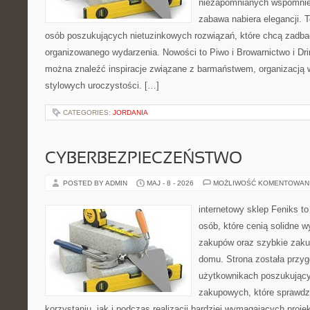
niezapomnianych wspomnień
zabawa nabiera elegancji. 
osób poszukujących nietuzinkowych rozwiązań, które chcą zadb
organizowanego wydarzenia. Nowości to Piwo i Browarnictwo i Drink
można znaleźć inspiracje związane z barmaństwem, organizacją 
stylowych uroczystości. […]
CATEGORIES:
JORDANIA
CYBERBEZPIECZEŃSTWO
POSTED BY ADMIN
MAJ - 8 - 2026
MOŻLIWOŚĆ KOMENTOWAN
internetowy sklep Feniks t
osób, które cenią solidne 
zakupów oraz szybkie zak
domu. Strona została przy
użytkownikach poszukującyc
zakupowych, które sprawdz
korzystaniu, jak i podczas realizacji bardziej wymagających proj