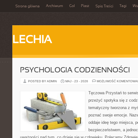
Archiwum
Gol
Piast
Tagi
Ws
Strona główna
Spis Treści
LECHIA
PSYCHOLOGIA CODZIENNOŚCI
POSTED BY ADMIN
MAJ - 23 - 2026
MOŻLIWOŚĆ KOMENTOWA
Tęczowa Przystań to serwis
przeżyć spotyka się z cod
tematyczny tworzona z myś
poznać swoje emocje. Naz
oddaje ideę tego miejsca, p
bezpieczeństwem, a jednoc
uważności nad tym, co dzieje się w człowieku. Polecamy Zdrowie