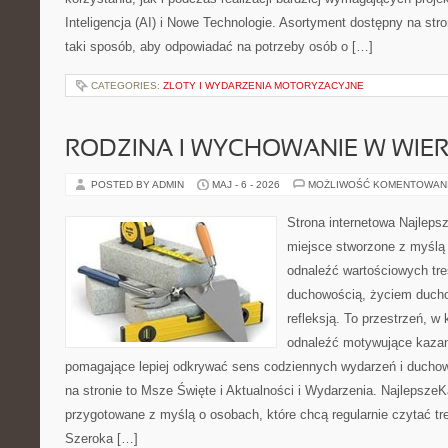
Inteligencja (AI) i Nowe Technologie. Asortyment dostępny na str
taki sposób, aby odpowiadać na potrzeby osób o […]
CATEGORIES:
ZLOTY I WYDARZENIA MOTORYZACYJNE
RODZINA I WYCHOWANIE W WIE
POSTED BY ADMIN
MAJ - 6 - 2026
MOŻLIWOŚĆ KOMENTOWAN
Strona internetowa Najleps
miejsce stworzone z myślą 
odnaleźć wartościowych tre
duchowością, życiem duch
refleksją. To przestrzeń, w
odnaleźć motywujące kazan
pomagające lepiej odkrywać sens codziennych wydarzeń i ducho
na stronie to Msze Święte i Aktualności i Wydarzenia. NajlepszeK
przygotowane z myślą o osobach, które chcą regularnie czytać tr
Szeroka […]