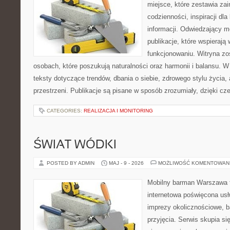
miejsce, które zestawia za
codzienności, inspiracji dl
informacji. Odwiedzający m
publikacje, które wspieraj
funkcjonowaniu. Witryna zo
osobach, które poszukują naturalności oraz harmonii i balansu. 
teksty dotyczące trendów, dbania o siebie, zdrowego stylu życia, 
przestrzeni. Publikacje są pisane w sposób zrozumiały, dzięki 
CATEGORIES:
REALIZACJA I MONITORING
ŚWIAT WÓDKI
POSTED BY ADMIN
MAJ - 9 - 2026
MOŻLIWOŚĆ KOMENTOWAN
Mobilny barman Warszawa 
internetowa poświęcona u
imprezy okolicznościowe, b
przyjęcia. Serwis skupia s