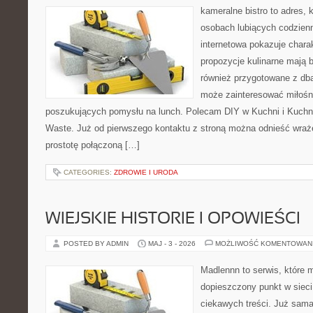
kameralne bistro to adres, 
osobach lubiących codzienn
internetowa pokazuje chara
propozycje kulinarne mają 
również przygotowane z dbał
może zainteresować miłośni
poszukujących pomysłu na lunch. Polecam DIY w Kuchni i Kuchni
Waste. Już od pierwszego kontaktu z stroną można odnieść wrażen
prostotę połączoną […]
CATEGORIES:
ZDROWIE I URODA
WIEJSKIE HISTORIE I OPOWIEŚCI
POSTED BY ADMIN
MAJ - 3 - 2026
MOŻLIWOŚĆ KOMENTOWAN
Madlennn to serwis, które 
dopieszczony punkt w sieci
ciekawych treści. Już sama