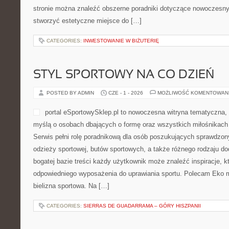
stronie można znaleźć obszerne poradniki dotyczące nowoczesny
stworzyć estetyczne miejsce do […]
CATEGORIES:
INWESTOWANIE W BIŻUTERIĘ
STYL SPORTOWY NA CO DZIEŃ
POSTED BY ADMIN
CZE - 1 - 2026
MOŻLIWOŚĆ KOMENTOWAN
portal eSportowySklep.pl to nowoczesna witryna tematyczna, 
myślą o osobach dbających o formę oraz wszystkich miłośnikach 
Serwis pełni rolę poradnikową dla osób poszukujących sprawdzon
odzieży sportowej, butów sportowych, a także różnego rodzaju d
bogatej bazie treści każdy użytkownik może znaleźć inspiracje,
odpowiedniego wyposażenia do uprawiania sportu. Polecam Eko m
bielizna sportowa. Na […]
CATEGORIES:
SIERRAS DE GUADARRAMA – GÓRY HISZPANII