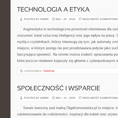
TECHNOLOGIA A ETYKA
POSTED BY ADMIN
MAJ - 20 - 2026
MOŻLIWOŚĆ KOMENTOWA
Augmentyka to technologiczna przestrzeń internetowa dla osób
zrozumieć świat sztucznej inteligencji oraz jego wpływ na pracę. 
myślą o czytelnikach, którzy interesują się tym, jak automaty zmi
miejsce, w którym postęp nie jest przedstawiana jedynie jako such
fascynująca opowieść. Na stronie można znaleźć opracowania p
które jeszcze niedawno kojarzyły się głównie z cyberpunkowymi w
CATEGORIES:
THAIFUN
SPOŁECZNOŚĆ I WSPARCIE
POSTED BY ADMIN
MAJ - 10 - 2026
MOŻLIWOŚĆ KOMENTOWA
Serwis tworzony pod marką OlgaKomorowska.pl to miejsce, k
zainteresowanie do codzienności, inspiracji dla kobiet oraz użytec