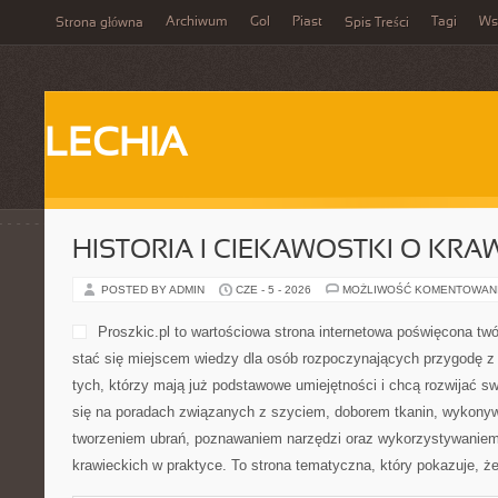
Archiwum
Gol
Piast
Tagi
Ws
Strona główna
Spis Treści
LECHIA
HISTORIA I CIEKAWOSTKI O KRA
POSTED BY ADMIN
CZE - 5 - 2026
MOŻLIWOŚĆ KOMENTOWAN
Proszkic.pl to wartościowa strona internetowa poświęcona twó
stać się miejscem wiedzy dla osób rozpoczynających przygodę z ig
tych, którzy mają już podstawowe umiejętności i chcą rozwijać sw
się na poradach związanych z szyciem, doborem tkanin, wykonyw
tworzeniem ubrań, poznawaniem narzędzi oraz wykorzystywaniem
krawieckich w praktyce. To strona tematyczna, który pokazuje, ż