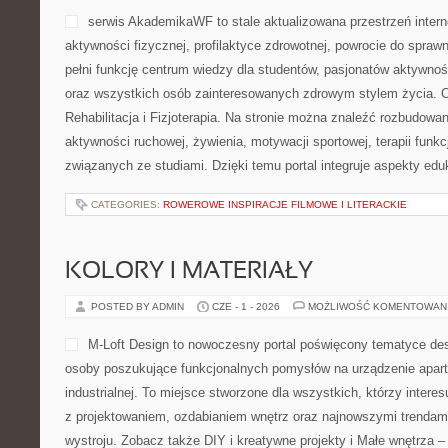
serwis AkademikaWF to stale aktualizowana przestrzeń intern
aktywności fizycznej, profilaktyce zdrowotnej, powrocie do spraw
pełni funkcję centrum wiedzy dla studentów, pasjonatów aktywno
oraz wszystkich osób zainteresowanych zdrowym stylem życia. C
Rehabilitacja i Fizjoterapia. Na stronie można znaleźć rozbudowa
aktywności ruchowej, żywienia, motywacji sportowej, terapii funk
związanych ze studiami. Dzięki temu portal integruje aspekty ed
CATEGORIES:
ROWEROWE INSPIRACJE FILMOWE I LITERACKIE
KOLORY I MATERIAŁY
POSTED BY ADMIN
CZE - 1 - 2026
MOŻLIWOŚĆ KOMENTOWAN
M-Loft Design to nowoczesny portal poświęcony tematyce desi
osoby poszukujące funkcjonalnych pomysłów na urządzenie apart
industrialnej. To miejsce stworzone dla wszystkich, którzy inter
z projektowaniem, ozdabianiem wnętrz oraz najnowszymi trendam
wystroju. Zobacz także DIY i kreatywne projekty i Małe wnętrza –