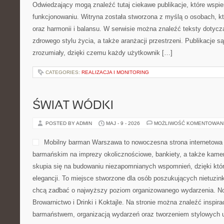
Odwiedzający mogą znaleźć tutaj ciekawe publikacje, które wspi
funkcjonowaniu. Witryna została stworzona z myślą o osobach, kt
oraz harmonii i balansu. W serwisie można znaleźć teksty dotyczą
zdrowego stylu życia, a także aranżacji przestrzeni. Publikacje 
zrozumiały, dzięki czemu każdy użytkownik […]
CATEGORIES:
REALIZACJA I MONITORING
ŚWIAT WÓDKI
POSTED BY ADMIN
MAJ - 9 - 2026
MOŻLIWOŚĆ KOMENTOWAN
Mobilny barman Warszawa to nowoczesna strona internetowa
barmańskim na imprezy okolicznościowe, bankiety, a także kamer
skupia się na budowaniu niezapomnianych wspomnień, dzięki kt
elegancji. To miejsce stworzone dla osób poszukujących nietuzin
chcą zadbać o najwyższy poziom organizowanego wydarzenia. No
Browarnictwo i Drinki i Koktajle. Na stronie można znaleźć inspir
barmaństwem, organizacją wydarzeń oraz tworzeniem stylowych u