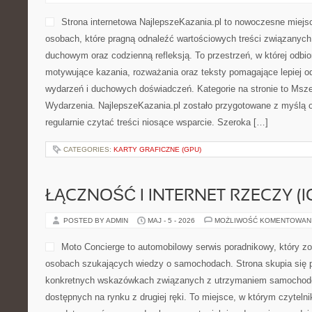
Strona internetowa NajlepszeKazania.pl to nowoczesne miejs
osobach, które pragną odnaleźć wartościowych treści związanyc
duchowym oraz codzienną refleksją. To przestrzeń, w której odbi
motywujące kazania, rozważania oraz teksty pomagające lepiej 
wydarzeń i duchowych doświadczeń. Kategorie na stronie to Msze 
Wydarzenia. NajlepszeKazania.pl zostało przygotowane z myślą 
regularnie czytać treści niosące wsparcie. Szeroka […]
CATEGORIES:
KARTY GRAFICZNE (GPU)
ŁĄCZNOŚĆ I INTERNET RZECZY (I
POSTED BY ADMIN
MAJ - 5 - 2026
MOŻLIWOŚĆ KOMENTOWAN
Moto Concierge to automobilowy serwis poradnikowy, który z
osobach szukających wiedzy o samochodach. Strona skupia się 
konkretnych wskazówkach związanych z utrzymaniem samochodó
dostępnych na rynku z drugiej ręki. To miejsce, w którym czytel