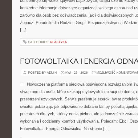
koncentruje się wokół spływów kajakowych, dzięki czemu każdy 
konkretne informacje dotyczące organizacji wolnego czasu nad r
zarówno dla osób bez doświadczenia, jak i dla doświadczonych u
Zobacz: Poradniki dla Rodzin i Grup i Bezpieczeństwo na Wodzie
[…]
CATEGORIES:
PLASTYKA
FOTOWOLTAIKA I ENERGIA ODN
POSTED BY ADMIN
KWI - 27 - 2026
MOŻLIWOŚĆ KOMENTOWA
Nowoczesna platforma sieciowa poświęcona rozwiązaniom świ
stworzone dla osób, które szukają stylowych inspiracji do domu, 
przestrzeni użytkowych. Serwis prezentuje szeroki świat produkt
światła, pokazując jak odpowiednio dobrane lampy potrafią upięk
przestrzeń dla tych, którzy cenią piękno, ale jednocześnie zwrac
wykonania i codzienny komfort użytkowania. Polecam: Eko i Oszc
Fotowoltaika i Energia Odnawialna. Na stronie […]