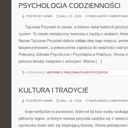
PSYCHOLOGIA CODZIENNOŚCI
POSTED BY ADMIN
MAJ - 23 - 2026
MOŻLIWOŚĆ KOMENTOWA
Tęczowa Przystań to serwis, w którym świat ludzkich przeży
życiem. To serwis tematyczny tworzona z myślą o osobach, któr
Nazwa Tęczowa Przystań dobrze oddaje ideę tego miejsca, ponie
bezpieczeństwem, a jednocześnie zaprasza do uważności nad tym,
Polecamy Zdrowie Psychiczne i Psychiatria w Praktyce. Strona ma
porusza tematy związane z emocjami. Można […]
CATEGORIES:
HISTORIE Z PRACOWNI FLORYSTYCZNYCH
KULTURA I TRADYCJE
POSTED BY ADMIN
MAJ - 22 - 2026
MOŻLIWOŚĆ KOMENTOWA
kraje nordyckie to przestrzeń, które od lat kusi osoby szuka
północny region, w którym surowa przyroda spotyka się z nowocz
wycieczka może stać się inspirującą historią. Strona poświęcona 