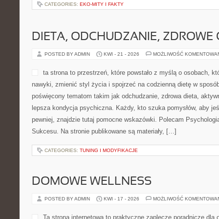
CATEGORIES:
EKO-MITY I FAKTY
DIETA, ODCHUDZANIE, ZDROWE
POSTED BY ADMIN
KWI - 21 - 2026
MOŻLIWOŚĆ KOMENTOWA
ta strona to przestrzeń, które powstało z myślą o osobach, k
nawyki, zmienić styl życia i spojrzeć na codzienną dietę w sposó
poświęcony tematom takim jak odchudzanie, zdrowa dieta, aktywn
lepsza kondycja psychiczna. Każdy, kto szuka pomysłów, aby jeść 
pewniej, znajdzie tutaj pomocne wskazówki. Polecam Psychologia
Sukcesu. Na stronie publikowane są materiały, […]
CATEGORIES:
TUNING I MODYFIKACJE
DOMOWE WELLNESS
POSTED BY ADMIN
KWI - 17 - 2026
MOŻLIWOŚĆ KOMENTOWA
Ta strona internetowa to praktyczne zaplecze poradnicze dla o