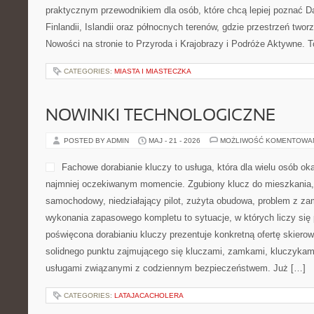
praktycznym przewodnikiem dla osób, które chcą lepiej poznać Dan
Finlandii, Islandii oraz północnych terenów, gdzie przestrzeń two
Nowości na stronie to Przyroda i Krajobrazy i Podróże Aktywne. T
CATEGORIES:
MIASTA I MIASTECZKA
NOWINKI TECHNOLOGICZNE
POSTED BY ADMIN
MAJ - 21 - 2026
MOŻLIWOŚĆ KOMENTOWA
Fachowe dorabianie kluczy to usługa, która dla wielu osób ok
najmniej oczekiwanym momencie. Zgubiony klucz do mieszkania
samochodowy, niedziałający pilot, zużyta obudowa, problem z za
wykonania zapasowego kompletu to sytuacje, w których liczy się 
poświęcona dorabianiu kluczy prezentuje konkretną ofertę skiero
solidnego punktu zajmującego się kluczami, zamkami, kluczyka
usługami związanymi z codziennym bezpieczeństwem. Już […]
CATEGORIES:
LATAJACACHOLERA