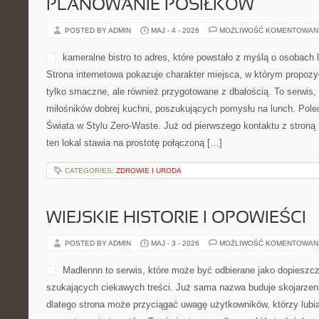
PLANOWANIE POSIŁKÓW
POSTED BY ADMIN
MAJ - 4 - 2026
MOŻLIWOŚĆ KOMENTOWAN
kameralne bistro to adres, które powstało z myślą o osobach 
Strona internetowa pokazuje charakter miejsca, w którym propozy
tylko smaczne, ale również przygotowane z dbałością. To serwis
miłośników dobrej kuchni, poszukujących pomysłu na lunch. Pol
Świata w Stylu Zero-Waste. Już od pierwszego kontaktu z stroną
ten lokal stawia na prostotę połączoną […]
CATEGORIES:
ZDROWIE I URODA
WIEJSKIE HISTORIE I OPOWIEŚCI
POSTED BY ADMIN
MAJ - 3 - 2026
MOŻLIWOŚĆ KOMENTOWAN
Madlennn to serwis, które może być odbierane jako dopieszcz
szukających ciekawych treści. Już sama nazwa buduje skojarzen
dlatego strona może przyciągać uwagę użytkowników, którzy lubią