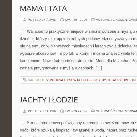
MAMA I TATA
POSTED BY ADMIN
KWI - 30 - 2026
MOŻLIWOŚĆ KOMENTOWA
Wallaboo to praktyczne miejsce w sieci stworzone z myślą o
dziećmi, którzy szukają konkretnych podpowiedzi dotyczących ma
się na tym, co w pierwszych miesiącach i latach życia dziecka 
wyborze akcesoriów. To portal, w którym można znaleźć wiele t
karmieniem. Nowe kategorie na stronie to: Moda dla Malucha i P
została przygotowana z myślą o osobach, […]
CATEGORIES:
INTROWERTYK W RUCHU – SPACERY, JOGA I SLOW FITN
JACHTY I ŁODZIE
POSTED BY ADMIN
KWI - 29 - 2026
MOŻLIWOŚĆ KOMENTOWA
Strona internetowa poświęcony rekreacji na świeżym powietrzu
osób, które szukają inspiracji związanej z wodą, naturą oraz ruc