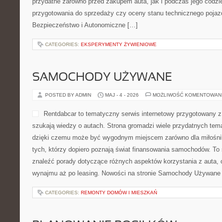
przydatne zarówno przed zakupem auta, jak i podczas jego codz
przygotowania do sprzedaży czy oceny stanu technicznego poja
Bezpieczeństwo i Autonomiczne […]
CATEGORIES:
EKSPERYMENTY ŻYWIENIOWE
SAMOCHODY UŻYWANE
POSTED BY ADMIN
MAJ - 4 - 2026
MOŻLIWOŚĆ KOMENTOWAN
Rentdabcar to tematyczny serwis internetowy przygotowany z
szukają wiedzy o autach. Strona gromadzi wiele przydatnych tem
dzięki czemu może być wygodnym miejscem zarówno dla miłośnikó
tych, którzy dopiero poznają świat finansowania samochodów. To
znaleźć porady dotyczące różnych aspektów korzystania z auta, 
wynajmu aż po leasing. Nowości na stronie Samochody Używane 
CATEGORIES:
REMONTY DOMÓW I MIESZKAŃ