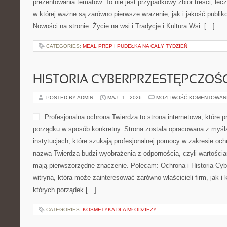
prezentowania tematów. To nie jest przypadkowy zbiór treści, le
w której ważne są zarówno pierwsze wrażenie, jak i jakość publi
Nowości na stronie: Życie na wsi i Tradycje i Kultura Wsi. […]
CATEGORIES:
MEAL PREP I PUDEŁKA NA CAŁY TYDZIEŃ
HISTORIA CYBERPRZESTĘPCZOŚC
POSTED BY ADMIN
MAJ - 1 - 2026
MOŻLIWOŚĆ KOMENTOWAN
Profesjonalna ochrona Twierdza to strona internetowa, które p
porządku w sposób konkretny. Strona została opracowana z myślą
instytucjach, które szukają profesjonalnej pomocy w zakresie oc
nazwa Twierdza budzi wyobrażenia z odpornością, czyli wartościa
mają pierwszorzędne znaczenie. Polecam: Ochrona i Historia Cyb
witryna, która może zainteresować zarówno właścicieli firm, jak i 
których porządek […]
CATEGORIES:
KOSMETYKA DLA MŁODZIEŻY