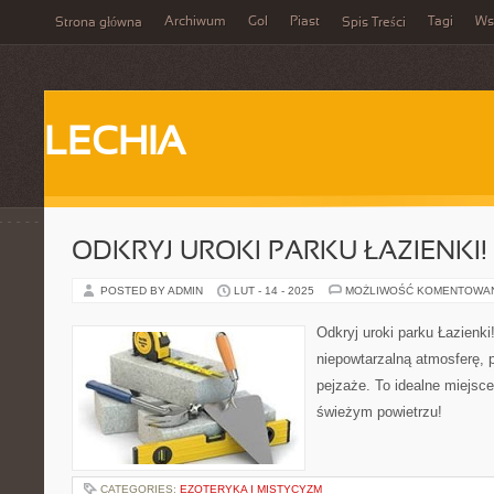
Archiwum
Gol
Piast
Tagi
Ws
Strona główna
Spis Treści
LECHIA
ODKRYJ UROKI PARKU ŁAZIENKI!
POSTED BY ADMIN
LUT - 14 - 2025
MOŻLIWOŚĆ KOMENTOWA
Odkryj uroki parku Łazienki
niepowtarzalną atmosferę, p
pejzaże. To idealne miejsc
świeżym powietrzu!
CATEGORIES:
EZOTERYKA I MISTYCYZM