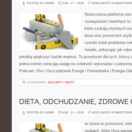
POSTED BY ADMIN
KWI - 27 - 2026
MOŻLIWOŚĆ KOMENTOWA
Nowoczesna platforma sie
rozwiązaniom świetlnym to 
które szukają stylowych ins
biura oraz przestrzeni użyt
szeroki świat produktów zw
światła, pokazując jak odp
potrafią upiększyć każde wnętrze. To przestrzeń dla tych, którzy 
jednocześnie zwracają uwagę na solidność wykonania i codzienny
Polecam: Eko i Oszczędzanie Energii i Fotowoltaika i Energia Od
CATEGORIES:
EKO-MITY I FAKTY
DIETA, ODCHUDZANIE, ZDROWE
POSTED BY ADMIN
KWI - 21 - 2026
MOŻLIWOŚĆ KOMENTOWA
ta strona to przestrzeń, kt
osobach, które chcą wprowa