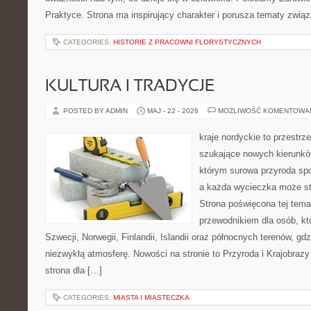
Praktyce. Strona ma inspirujący charakter i porusza tematy zwi
CATEGORIES:
HISTORIE Z PRACOWNI FLORYSTYCZNYCH
KULTURA I TRADYCJE
POSTED BY ADMIN
MAJ - 22 - 2026
MOŻLIWOŚĆ KOMENTOWA
kraje nordyckie to przestrze
szukające nowych kierunków
którym surowa przyroda sp
a każda wycieczka może stać
Strona poświęcona tej tema
przewodnikiem dla osób, któ
Szwecji, Norwegii, Finlandii, Islandii oraz północnych terenów, gd
niezwykłą atmosferę. Nowości na stronie to Przyroda i Krajobraz
strona dla […]
CATEGORIES:
MIASTA I MIASTECZKA