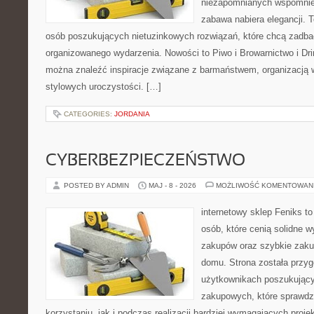
niezapomnianych wspomnień
zabawa nabiera elegancji. 
osób poszukujących nietuzinkowych rozwiązań, które chcą zadb
organizowanego wydarzenia. Nowości to Piwo i Browarnictwo i Drink
można znaleźć inspiracje związane z barmaństwem, organizacją 
stylowych uroczystości. […]
CATEGORIES:
JORDANIA
CYBERBEZPIECZEŃSTWO
POSTED BY ADMIN
MAJ - 8 - 2026
MOŻLIWOŚĆ KOMENTOWAN
internetowy sklep Feniks t
osób, które cenią solidne 
zakupów oraz szybkie zak
domu. Strona została przy
użytkownikach poszukującyc
zakupowych, które sprawdz
korzystaniu, jak i podczas realizacji bardziej wymagających proj