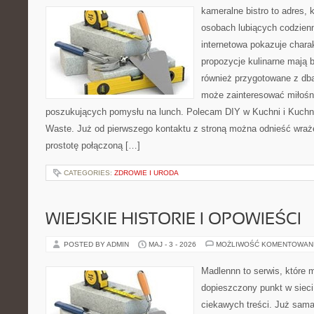
kameralne bistro to adres, 
osobach lubiących codzienn
internetowa pokazuje chara
propozycje kulinarne mają 
również przygotowane z dbał
może zainteresować miłośni
poszukujących pomysłu na lunch. Polecam DIY w Kuchni i Kuchni
Waste. Już od pierwszego kontaktu z stroną można odnieść wrażen
prostotę połączoną […]
CATEGORIES:
ZDROWIE I URODA
WIEJSKIE HISTORIE I OPOWIEŚCI
POSTED BY ADMIN
MAJ - 3 - 2026
MOŻLIWOŚĆ KOMENTOWAN
Madlennn to serwis, które 
dopieszczony punkt w sieci
ciekawych treści. Już sama