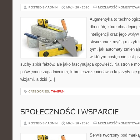
POSTED BY ADMIN
MAJ - 20 - 2026
MOŻLIWOŚĆ KOMENTOWA
Augmentyka to technologicz
dla osób, które chcą lepiej
inteligencji oraz jego wpływ
stworzona z myślą o czyteln
tym, jak automaty zmieniają
w którym postęp nie jest pr
suchy zbiór faktów, ale jako fascynująca opowieść. Na stronie m
poświęcone zagadnieniom, które jeszcze niedawno kojarzyły się
wizjami, a dziś […]
CATEGORIES:
THAIFUN
SPOŁECZNOŚĆ I WSPARCIE
POSTED BY ADMIN
MAJ - 10 - 2026
MOŻLIWOŚĆ KOMENTOWA
Serwis tworzony pod marką