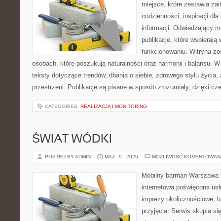
miejsce, które zestawia za
codzienności, inspiracji dl
informacji. Odwiedzający m
publikacje, które wspieraj
funkcjonowaniu. Witryna zo
osobach, które poszukują naturalności oraz harmonii i balansu. 
teksty dotyczące trendów, dbania o siebie, zdrowego stylu życia, 
przestrzeni. Publikacje są pisane w sposób zrozumiały, dzięki 
CATEGORIES:
REALIZACJA I MONITORING
ŚWIAT WÓDKI
POSTED BY ADMIN
MAJ - 9 - 2026
MOŻLIWOŚĆ KOMENTOWAN
Mobilny barman Warszawa 
internetowa poświęcona u
imprezy okolicznościowe, b
przyjęcia. Serwis skupia s