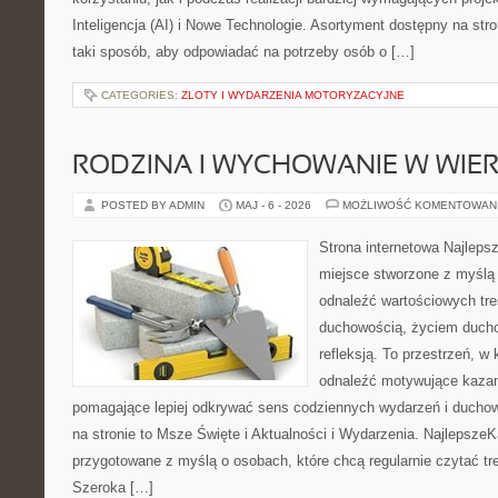
Inteligencja (AI) i Nowe Technologie. Asortyment dostępny na str
taki sposób, aby odpowiadać na potrzeby osób o […]
CATEGORIES:
ZLOTY I WYDARZENIA MOTORYZACYJNE
RODZINA I WYCHOWANIE W WIE
POSTED BY ADMIN
MAJ - 6 - 2026
MOŻLIWOŚĆ KOMENTOWAN
Strona internetowa Najleps
miejsce stworzone z myślą 
odnaleźć wartościowych tre
duchowością, życiem duch
refleksją. To przestrzeń, w
odnaleźć motywujące kazan
pomagające lepiej odkrywać sens codziennych wydarzeń i ducho
na stronie to Msze Święte i Aktualności i Wydarzenia. NajlepszeK
przygotowane z myślą o osobach, które chcą regularnie czytać tr
Szeroka […]