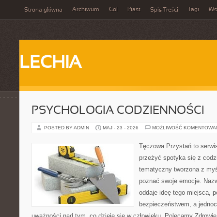
Archiwum
Gol
Piast
Tagi
Ws
Strona główna
Spis Treści
LECHIA
PSYCHOLOGIA CODZIENNOŚCI
POSTED BY ADMIN
MAJ - 23 - 2026
MOŻLIWOŚĆ KOMENTOWA
Tęczowa Przystań to serwis
przeżyć spotyka się z cod
tematyczny tworzona z myś
poznać swoje emocje. Naz
oddaje ideę tego miejsca, p
bezpieczeństwem, a jednoc
uważności nad tym, co dzieje się w człowieku. Polecamy Zdrowie