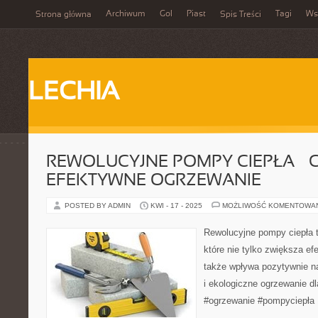
Archiwum
Gol
Piast
Tagi
Ws
Strona główna
Spis Treści
LECHIA
REWOLUCYJNE POMPY CIEPŁA – C
EFEKTYWNE OGRZEWANIE
POSTED BY ADMIN
KWI - 17 - 2025
MOŻLIWOŚĆ KOMENTOWA
Rewolucyjne pompy ciepła 
które nie tylko zwiększa e
także wpływa pozytywnie n
i ekologiczne ogrzewanie d
#ogrzewanie #pompyciepła