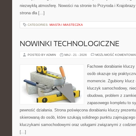
niezwykłą atmosferę. Nowości na stronie to Przyroda i Krajobraz
strona dla […]
CATEGORIES:
MIASTA I MIASTECZKA
NOWINKI TECHNOLOGICZNE
POSTED BY ADMIN
MAJ - 21 - 2026
MOŻLIWOŚĆ KOMENTOWA
Fachowe dorabianie kluczy t
osób okazuje się praktycz
momencie. Zgubiony klucz 
kluczyk samochodowy, niedz
obudowa, problem z zamkie
zapasowego kompletu to syt
pewność działania. Strona poświęcona dorabianiu kluczy prezentu
skierowaną do osób, które szukają solidnego punktu zajmującego
kluczykami samochodowymi oraz usługami związanymi z codzie
[…]