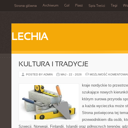
Archiwum
Gol
Piast
Tagi
Ws
Strona główna
Spis Treści
LECHIA
KULTURA I TRADYCJE
POSTED BY ADMIN
MAJ - 22 - 2026
MOŻLIWOŚĆ KOMENTOWA
kraje nordyckie to przestrze
szukające nowych kierunków
którym surowa przyroda sp
a każda wycieczka może stać
Strona poświęcona tej tema
przewodnikiem dla osób, któ
Szwecji, Norwegii, Finlandii, Islandii oraz północnych terenów, gd