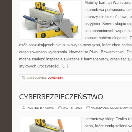
Mobilny barman Warszawa 
internetowa poświęcona u
imprezy okolicznościowe, b
przyjęcia. Serwis skupia s
niezapomnianych wspomnień
zabawa nabiera elegancji. 
osób poszukujących nietuzinkowych rozwiązań, które chcą zadb
organizowanego wydarzenia. Nowości to Piwo i Browarnictwo i Drink
można znaleźć inspiracje związane z barmaństwem, organizacją 
stylowych uroczystości. […]
CATEGORIES:
JORDANIA
CYBERBEZPIECZEŃSTWO
POSTED BY ADMIN
MAJ - 8 - 2026
MOŻLIWOŚĆ KOMENTOWAN
internetowy sklep Feniks t
osób, które cenią solidne 