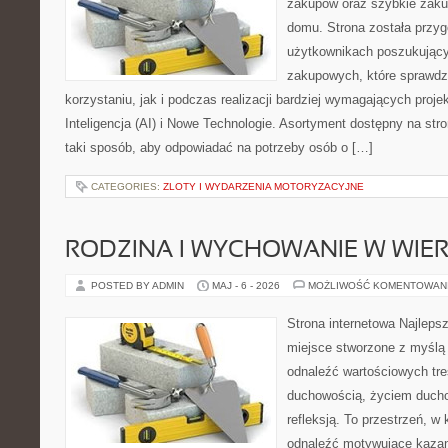
zakupów oraz szybkie zak
domu. Strona została przy
użytkownikach poszukującyc
zakupowych, które sprawdz
korzystaniu, jak i podczas realizacji bardziej wymagających proj
Inteligencja (AI) i Nowe Technologie. Asortyment dostępny na str
taki sposób, aby odpowiadać na potrzeby osób o […]
CATEGORIES:
ZLOTY I WYDARZENIA MOTORYZACYJNE
RODZINA I WYCHOWANIE W WIE
POSTED BY ADMIN
MAJ - 6 - 2026
MOŻLIWOŚĆ KOMENTOWAN
Strona internetowa Najleps
miejsce stworzone z myślą 
odnaleźć wartościowych tre
duchowością, życiem duch
refleksją. To przestrzeń, w
odnaleźć motywujące kazan