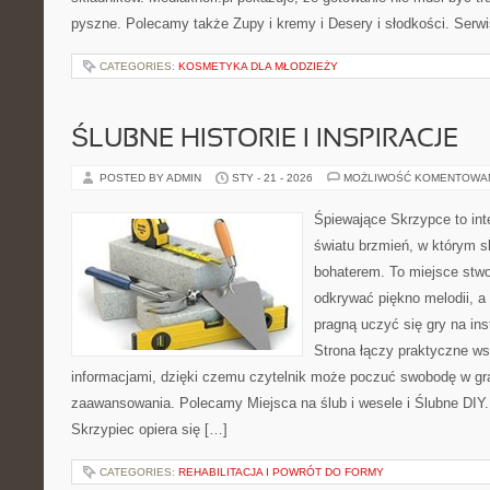
pyszne. Polecamy także Zupy i kremy i Desery i słodkości. Serwis
CATEGORIES:
KOSMETYKA DLA MŁODZIEŻY
ŚLUBNE HISTORIE I INSPIRACJE
POSTED BY ADMIN
STY - 21 - 2026
MOŻLIWOŚĆ KOMENTOWA
Śpiewające Skrzypce to in
światu brzmień, w którym s
bohaterem. To miejsce stwo
odkrywać piękno melodii, a 
pragną uczyć się gry na i
Strona łączy praktyczne ws
informacjami, dzięki czemu czytelnik może poczuć swobodę w gr
zaawansowania. Polecamy Miejsca na ślub i wesele i Ślubne DIY
Skrzypiec opiera się […]
CATEGORIES:
REHABILITACJA I POWRÓT DO FORMY