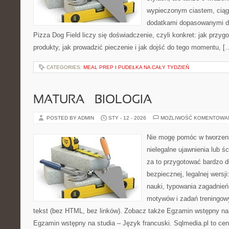
wypieczonym ciastem, ciąg
dodatkami dopasowanymi do
Pizza Dog Field liczy się doświadczenie, czyli konkret: jak przyg
produkty, jak prowadzić pieczenie i jak dojść do tego momentu, [
CATEGORIES:
MEAL PREP I PUDEŁKA NA CAŁY TYDZIEŃ
MATURA – BIOLOGIA
POSTED BY ADMIN
STY - 12 - 2026
MOŻLIWOŚĆ KOMENTOWA
Nie mogę pomóc w tworzeniu
nielegalne ujawnienia lub 
za to przygotować bardzo d
bezpiecznej, legalnej wersj
nauki, typowania zagadnień
motywów i zadań treningow
tekst (bez HTML, bez linków). Zobacz także Egzamin wstępny na 
Egzamin wstępny na studia – Język francuski. Sqlmedia.pl to ce