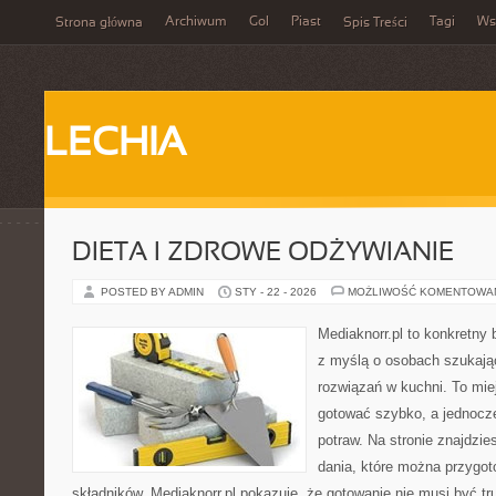
Archiwum
Gol
Piast
Tagi
Ws
Strona główna
Spis Treści
LECHIA
DIETA I ZDROWE ODŻYWIANIE
POSTED BY ADMIN
STY - 22 - 2026
MOŻLIWOŚĆ KOMENTOWA
Mediaknorr.pl to konkretny b
z myślą o osobach szukaj
rozwiązań w kuchni. To miej
gotować szybko, a jednoc
potraw. Na stronie znajdzie
dania, które można przygot
składników. Mediaknorr.pl pokazuje, że gotowanie nie musi być tr