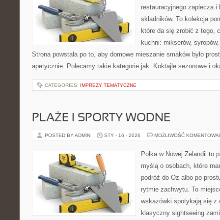
restauracyjnego zaplecza i
składników. To kolekcja p
które da się zrobić z tego,
kuchni: mikserów, syropów,
Strona powstała po to, aby domowe mieszanie smaków było prost
apetycznie. Polecamy takie kategorie jak: Koktajle sezonowe i o
CATEGORIES:
IMPREZY TEMATYCZNE
PLAŻE I SPORTY WODNE
POSTED BY ADMIN
STY - 16 - 2026
MOŻLIWOŚĆ KOMENTOWA
Polka w Nowej Zelandii to 
myślą o osobach, które mar
podróż do Oz albo po prost
rytmie zachwytu. To miejsc
wskazówki spotykają się z 
klasyczny sightseeing zami