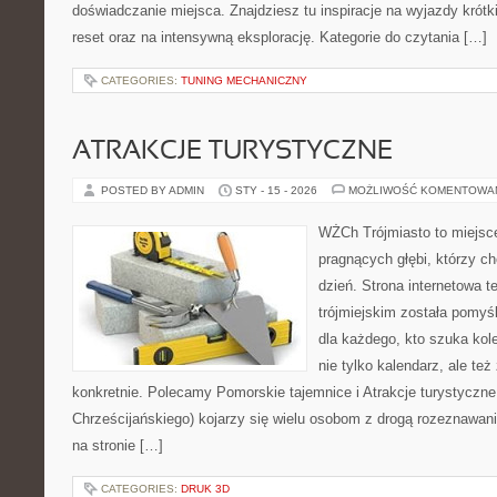
doświadczanie miejsca. Znajdziesz tu inspiracje na wyjazdy krótkie 
reset oraz na intensywną eksplorację. Kategorie do czytania […]
CATEGORIES:
TUNING MECHANICZNY
ATRAKCJE TURYSTYCZNE
POSTED BY ADMIN
STY - 15 - 2026
MOŻLIWOŚĆ KOMENTOWA
WŻCh Trójmiasto to miejsce
pragnących głębi, którzy c
dzień. Strona internetowa t
trójmiejskim została pomyś
dla każdego, kto szuka kole
nie tylko kalendarz, ale te
konkretnie. Polecamy Pomorskie tajemnice i Atrakcje turystyczn
Chrześcijańskiego) kojarzy się wielu osobom z drogą rozeznawania
na stronie […]
CATEGORIES:
DRUK 3D