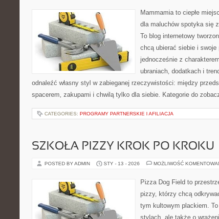
Mammamia to ciepłe miejsc
dla maluchów spotyka się 
To blog internetowy tworzon
chcą ubierać siebie i swoje
jednocześnie z charakterem.
ubraniach, dodatkach i tren
odnaleźć własny styl w zabieganej rzeczywistości: między przeds
spacerem, zakupami i chwilą tylko dla siebie. Kategorie do zobac
CATEGORIES:
PROGRAMY PARTNERSKIE I AFILIACJA
SZKOŁA PIZZY KROK PO KROKU
POSTED BY ADMIN
STY - 13 - 2026
MOŻLIWOŚĆ KOMENTOWA
Pizza Dog Field to przestr
pizzy, którzy chcą odkrywa
tym kultowym plackiem. To 
stylach, ale także o wrażen