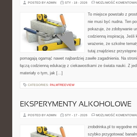
POSTED BY ADMIN
STY - 18 - 2026
MOŻLIWOŚĆ KOMENTOWA
To miejsce powstało z pros
nie musi być nudna. Ten po
pokazuje, że zdobywanie u
codzienną inspiracją. Jeśli
wrażenie, że szkolne temat
tutaj znajdziesz przystępne
pomagają ogarnąć nawet najbardziej zawiłe zagadnienia. Na stroni
łączą codzienną edukację z ciekawostkami ze świata nauki. Z jedn
materiały o tym, jak […]
CATEGORIES:
PALMTREEVIEW
EKSPERYMENTY ALKOHOLOWE
POSTED BY ADMIN
STY - 17 - 2026
MOŻLIWOŚĆ KOMENTOWA
zrobdrinka.pl to wygodne mi
szybko przygotować banalni