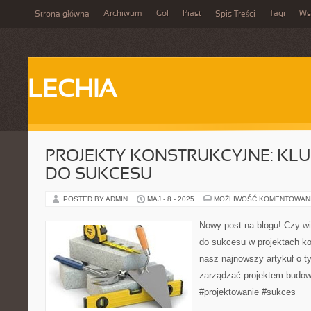
Archiwum
Gol
Piast
Tagi
Ws
Strona główna
Spis Treści
LECHIA
PROJEKTY KONSTRUKCYJNE: KL
DO SUKCESU
POSTED BY ADMIN
MAJ - 8 - 2025
MOŻLIWOŚĆ KOMENTOWAN
Nowy post na blogu! Czy wi
do sukcesu w projektach k
nasz najnowszy artykuł o t
zarządzać projektem budo
#projektowanie #sukces