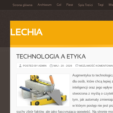
Archiwum
Gol
Piast
Tagi
Ws
Strona główna
Spis Treści
LECHIA
TECHNOLOGIA A ETYKA
POSTED BY ADMIN
MAJ - 20 - 2026
MOŻLIWOŚĆ KOMENTOWA
Augmentyka to technologicz
dla osób, które chcą lepiej
inteligencji oraz jego wpływ
stworzona z myślą o czyteln
tym, jak automaty zmieniają
w którym postęp nie jest pr
suchy zbiór faktów, ale jako fascynująca opowieść. Na stronie m