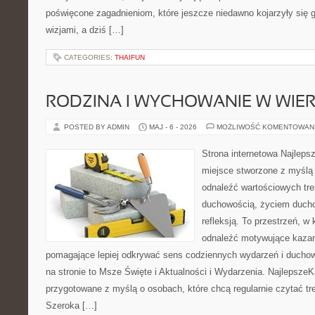
poświęcone zagadnieniom, które jeszcze niedawno kojarzyły się
wizjami, a dziś […]
CATEGORIES:
THAIFUN
RODZINA I WYCHOWANIE W WIE
POSTED BY ADMIN
MAJ - 6 - 2026
MOŻLIWOŚĆ KOMENTOWAN
Strona internetowa Najleps
miejsce stworzone z myślą 
odnaleźć wartościowych tre
duchowością, życiem duch
refleksją. To przestrzeń, w
odnaleźć motywujące kazan
pomagające lepiej odkrywać sens codziennych wydarzeń i ducho
na stronie to Msze Święte i Aktualności i Wydarzenia. NajlepszeK
przygotowane z myślą o osobach, które chcą regularnie czytać tr
Szeroka […]