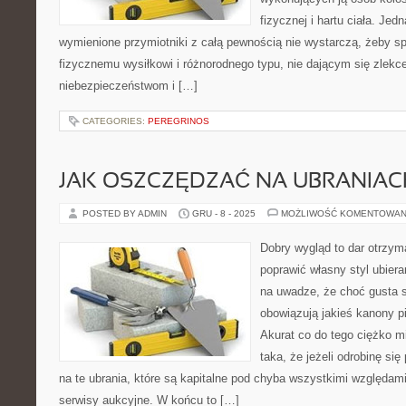
fizycznej i hartu ciała. Je
wymienione przymiotniki z całą pewnością nie wystarczą, żeby s
fizycznemu wysiłkowi i różnorodnego typu, nie dającym się zlek
niebezpieczeństwom i […]
CATEGORIES:
PEREGRINOS
JAK OSZCZĘDZAĆ NA UBRANIAC
POSTED BY ADMIN
GRU - 8 - 2025
MOŻLIWOŚĆ KOMENTOWAN
Dobry wygląd to dar otrzy
poprawić własny styl ubier
na uwadze, że choć gusta są
obowiązują jakieś kanony p
Akurat co do tego ciężko m
taka, że jeżeli odrobinę się
na te ubrania, które są kapitalne pod chyba wszystkimi względ
serwisy aukcyjne. W końcu to […]