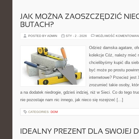
JAK MOŻNA ZAOSZCZĘDZIĆ NIE
BUTACH?
POSTED BY ADMIN
STY - 2 - 2026
MOŻLIWOŚĆ KOMENTOWAN
Odzież damska agatare, ofe
kolekcje Cóż, należy mieć n
chcielibyśmy kupić dla sieb
być może po prostu powinn
internetowe? Przecież jest 
zrozumieć takie osoby, któr
a na dodatek niedrogie, gdzieś indziej, niż w Sieci. Co do tego t
nie pozostaje nam nic innego, jak nieco się rozejrzeć […]
CATEGORIES:
DOM
IDEALNY PREZENT DLA SWOJEJ 