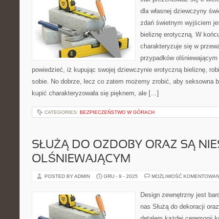
dla własnej dziewczyny świ
zdań świetnym wyjściem jest
bieliznę erotyczną. W końc
charakteryzuje się w przew
przypadków olśniewającym
powiedzieć, iż kupując swojej dziewczynie erotyczną bieliznę, r
sobie. No dobrze, lecz co zatem możemy zrobić, aby seksowna b
kupić charakteryzowała się pięknem, ale […]
CATEGORIES:
BEZPIECZEŃSTWO W GÓRACH
SŁUŻĄ DO OZDOBY ORAZ SĄ NI
OLŚNIEWAJĄCYM
POSTED BY ADMIN
GRU - 9 - 2025
MOŻLIWOŚĆ KOMENTOWAN
Design zewnętrzny jest bar
nas Służą do dekoracji ora
detalem każdej ceremonii k