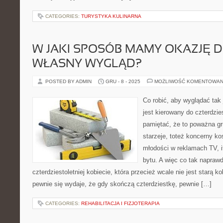
CATEGORIES:
TURYSTYKA KULINARNA
W JAKI SPOSÓB MAMY OKAZJĘ 
WŁASNY WYGLĄD?
POSTED BY ADMIN
GRU - 8 - 2025
MOŻLIWOŚĆ KOMENTOWAN
Co robić, aby wyglądać tak 
jest kierowany do czterdzie
pamiętać, że to poważna gr
starzeje, toteż koncerny ko
młodości w reklamach TV, itp
bytu. A więc co tak napraw
czterdziestoletniej kobiecie, która przecież wcale nie jest starą 
pewnie się wydaje, że gdy skończą czterdziestkę, pewnie […]
CATEGORIES:
REHABILITACJA I FIZJOTERAPIA