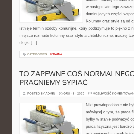
w następstwie tego zawsze 
dominujących części wsporn
Kolumny oraz style są od c
istnieje termin ozdoby komunijne, który podtrzymuje to piękno z 
miejsce rozmaite kolumny oraz style architektoniczne, inaczej tz
dzięki […]
CATEGORIES:
UKRAINA
TO ZAPEWNE COŚ NORMALNEGO
PRAGNIEMY SYPIAĆ
POSTED BY ADMIN
GRU - 8 - 2025
MOŻLIWOŚĆ KOMENTOWAN
Nikt prawdopodobnie nie by
mówiącej o tym, że praca fi
byłby w stanie podważyć op
praca fizyczna jest bardzo
wykonujących ją osób kolos