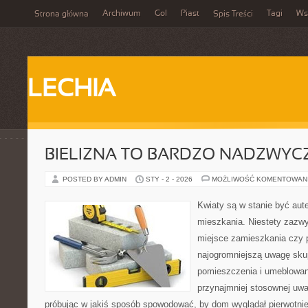
Archiwum
Gol
Piast
Tagi
Ws
Strona główna
Spis Treści
LECHIA
BIELIZNA TO BARDZO NADZWYC
POSTED BY ADMIN
STY - 2 - 2026
MOŻLIWOŚĆ KOMENTOWAN
Kwiaty są w stanie być au
mieszkania. Niestety zazwy
miejsce zamieszkania czy 
najogromniejszą uwagę sku
pomieszczenia i umeblowani
przynajmniej stosownej uwa
próbując w jakiś sposób spowodować, by dom wyglądał pierwotni