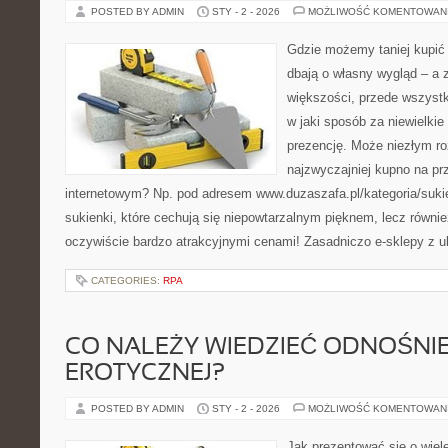
POSTED BY ADMIN
STY - 2 - 2026
MOŻLIWOŚĆ KOMENTOWAN
Gdzie możemy taniej kupić 
dbają o własny wygląd – a
większości, przede wszystk
w jaki sposób za niewielkie
prezencję. Może niezłym r
najzwyczajniej kupno na prz
internetowym? Np. pod adresem www.duzaszafa.pl/kategoria/suki
sukienki, które cechują się niepowtarzalnym pięknem, lecz równ
oczywiście bardzo atrakcyjnymi cenami! Zasadniczo e-sklepy z u
CATEGORIES:
RPA
CO NALEŻY WIEDZIEĆ ODNOŚNIE
EROTYCZNEJ?
POSTED BY ADMIN
STY - 2 - 2026
MOŻLIWOŚĆ KOMENTOWAN
Jak prezentować się o wiele