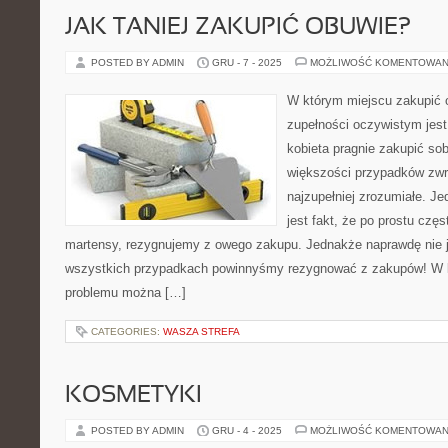
JAK TANIEJ ZAKUPIĆ OBUWIE?
POSTED BY ADMIN
GRU - 7 - 2025
MOŻLIWOŚĆ KOMENTOWAN
W którym miejscu zakupić
zupełności oczywistym jest
kobieta pragnie zakupić sobi
większości przypadków zwr
najzupełniej zrozumiałe. 
jest fakt, że po prostu czę
martensy, rezygnujemy z owego zakupu. Jednakże naprawdę nie j
wszystkich przypadkach powinnyśmy rezygnować z zakupów! W 
problemu można […]
CATEGORIES:
WASZA STREFA
KOSMETYKI
POSTED BY ADMIN
GRU - 4 - 2025
MOŻLIWOŚĆ KOMENTOWAN