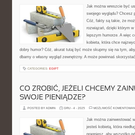
Jak można wreszcie być u
swojego wyglądu? Chcesz p
Cóż, fakty są takie, że mo
rozwiązań, dzięki którym w
lepszym humorze. A więc c
kobieta, która chce najzwyc
dobry humor? Cóż, akurat tutaj być może skupmy się na tym, ab
dbamy o własny wygląd zewnętrzny. A może powinnaś skorzystać
CATEGORIES:
EGIPT
CO ZROBIĆ, JEŻELI CHCEMY ZA
SWOJE PIENIĄDZE?
POSTED BY ADMIN
GRU - 4 - 2025
MOŻLIWOŚĆ KOMENTOWAN
Jak można zainwestować wł
jesteś kobietą, która niedłu
pragniesz, aby wszystko odb