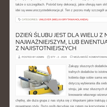
także o szczegółach. Pośród tony dekoracji, jakie oferują nam sk
idei są www.uroczystedekoracje.pl. Ten z pozoru mały szczegół 
CATEGORIES:
UNILEVER (WIELKA BRYTANIA/HOLANDIA)
DZIEŃ ŚLUBU JEST DLA WIELU Z 
NAJWAŻNIEJSZYM, LUB EWENTU
Z NAJISTOTNIEJSZYCH
POSTED BY ADMIN
STY - 2 - 2026
MOŻLIWOŚĆ KOMENTOWAN
Zakupy słusznych dodatkó
trafnych dodatków to istot
kobieta daje sobie sama ws
dotyczą wybierania dla sie
stroju, jak oraz słusznych
kreowanie własnego wizerun
chętkę, ale duża grupa z nas styka się z kłopotami jakie traktuj
prywatnego stylu. Dużo osób decyduje się zatem na korzystanie 