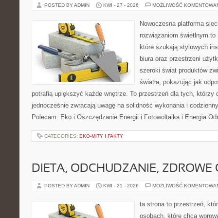
POSTED BY ADMIN
KWI - 27 - 2026
MOŻLIWOŚĆ KOMENTOWA
Nowoczesna platforma sie
rozwiązaniom świetlnym to 
które szukają stylowych ins
biura oraz przestrzeni użyt
szeroki świat produktów zw
światła, pokazując jak odp
potrafią upiększyć każde wnętrze. To przestrzeń dla tych, którzy 
jednocześnie zwracają uwagę na solidność wykonania i codzienny
Polecam: Eko i Oszczędzanie Energii i Fotowoltaika i Energia Od
CATEGORIES:
EKO-MITY I FAKTY
DIETA, ODCHUDZANIE, ZDROWE
POSTED BY ADMIN
KWI - 21 - 2026
MOŻLIWOŚĆ KOMENTOWA
ta strona to przestrzeń, kt
osobach, które chcą wprowa