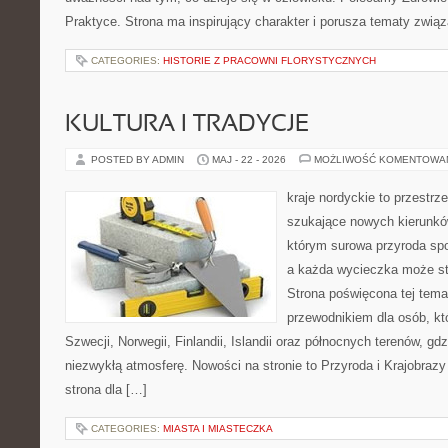
Praktyce. Strona ma inspirujący charakter i porusza tematy zwi
CATEGORIES:
HISTORIE Z PRACOWNI FLORYSTYCZNYCH
KULTURA I TRADYCJE
POSTED BY ADMIN
MAJ - 22 - 2026
MOŻLIWOŚĆ KOMENTOWA
kraje nordyckie to przestrze
szukające nowych kierunków
którym surowa przyroda sp
a każda wycieczka może stać
Strona poświęcona tej tema
przewodnikiem dla osób, któ
Szwecji, Norwegii, Finlandii, Islandii oraz północnych terenów, gd
niezwykłą atmosferę. Nowości na stronie to Przyroda i Krajobraz
strona dla […]
CATEGORIES:
MIASTA I MIASTECZKA