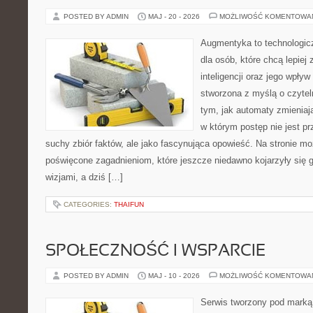
POSTED BY ADMIN
MAJ - 20 - 2026
MOŻLIWOŚĆ KOMENTOWA
Augmentyka to technologicz
dla osób, które chcą lepiej
inteligencji oraz jego wpływ
stworzona z myślą o czyteln
tym, jak automaty zmieniają
w którym postęp nie jest pr
suchy zbiór faktów, ale jako fascynująca opowieść. Na stronie m
poświęcone zagadnieniom, które jeszcze niedawno kojarzyły się
wizjami, a dziś […]
CATEGORIES:
THAIFUN
SPOŁECZNOŚĆ I WSPARCIE
POSTED BY ADMIN
MAJ - 10 - 2026
MOŻLIWOŚĆ KOMENTOWA
Serwis tworzony pod marką