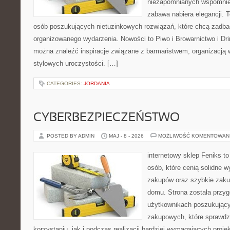
niezapomnianych wspomnień
zabawa nabiera elegancji. 
osób poszukujących nietuzinkowych rozwiązań, które chcą zadb
organizowanego wydarzenia. Nowości to Piwo i Browarnictwo i Drink
można znaleźć inspiracje związane z barmaństwem, organizacją 
stylowych uroczystości. […]
CATEGORIES:
JORDANIA
CYBERBEZPIECZEŃSTWO
POSTED BY ADMIN
MAJ - 8 - 2026
MOŻLIWOŚĆ KOMENTOWAN
internetowy sklep Feniks t
osób, które cenią solidne 
zakupów oraz szybkie zak
domu. Strona została przy
użytkownikach poszukującyc
zakupowych, które sprawdz
korzystaniu, jak i podczas realizacji bardziej wymagających proj