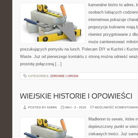
kameralne bistro to adres, 
osobach lubiących codzienn
internetowa pokazuje chara
propozycje kulinarne mają 
również przygotowane z dbał
może zainteresować miłośni
poszukujących pomysłu na lunch. Polecam DIY w Kuchni i Kuchni
Waste. Już od pierwszego kontaktu z stroną można odnieść wrażen
prostotę połączoną […]
CATEGORIES:
ZDROWIE I URODA
WIEJSKIE HISTORIE I OPOWIEŚCI
POSTED BY ADMIN
MAJ - 3 - 2026
MOŻLIWOŚĆ KOMENTOWAN
Madlennn to serwis, które 
dopieszczony punkt w sieci
ciekawych treści. Już sama