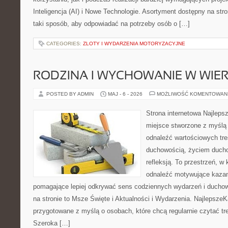
Inteligencja (AI) i Nowe Technologie. Asortyment dostępny na str
taki sposób, aby odpowiadać na potrzeby osób o […]
CATEGORIES:
ZLOTY I WYDARZENIA MOTORYZACYJNE
RODZINA I WYCHOWANIE W WIE
POSTED BY ADMIN
MAJ - 6 - 2026
MOŻLIWOŚĆ KOMENTOWAN
Strona internetowa Najleps
miejsce stworzone z myślą 
odnaleźć wartościowych tre
duchowością, życiem duch
refleksją. To przestrzeń, w
odnaleźć motywujące kazan
pomagające lepiej odkrywać sens codziennych wydarzeń i ducho
na stronie to Msze Święte i Aktualności i Wydarzenia. NajlepszeK
przygotowane z myślą o osobach, które chcą regularnie czytać tr
Szeroka […]