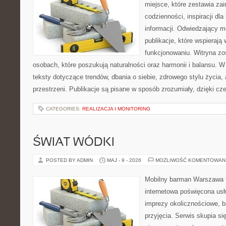
miejsce, które zestawia za
codzienności, inspiracji dl
informacji. Odwiedzający m
publikacje, które wspieraj
funkcjonowaniu. Witryna zo
osobach, które poszukują naturalności oraz harmonii i balansu. 
teksty dotyczące trendów, dbania o siebie, zdrowego stylu życia, 
przestrzeni. Publikacje są pisane w sposób zrozumiały, dzięki 
CATEGORIES:
REALIZACJA I MONITORING
ŚWIAT WÓDKI
POSTED BY ADMIN
MAJ - 9 - 2026
MOŻLIWOŚĆ KOMENTOWAN
Mobilny barman Warszawa 
internetowa poświęcona u
imprezy okolicznościowe, b
przyjęcia. Serwis skupia s