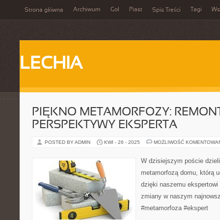
Archiwum
Gol
Piast
Tagi
Ws
Strona główna
Spis Treści
LECHIA
PIĘKNO METAMORFOZY: REMON
PERSPEKTYWY EKSPERTA
POSTED BY ADMIN
KWI - 26 - 2025
MOŻLIWOŚĆ KOMENTOWA
W dzisiejszym poście dziel
metamorfozą domu, którą u
dzięki naszemu ekspertowi 
zmiany w naszym najnowsz
#metamorfoza #ekspert