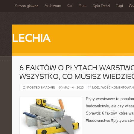
Archiwum
Gol
Piast
Tagi
Ws
Strona główna
Spis Treści
LECHIA
6 FAKTÓW O PŁYTACH WARSTW
WSZYSTKO, CO MUSISZ WIEDZIE
POSTED BY ADMIN
MAJ - 4 - 2025
MOŻLIWOŚĆ KOMENTOWAN
Płyty warstwowe to popular
budownictwie, ale czy wies
Sprawdź 6 faktów, które wa
#budownictwo #plytywarstw