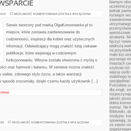
biernym obs
WSPARCIE
uczestniczy
jednak pamię
SPOŁECZNOŚĆ
 2026
MOŻLIWOŚĆ KOMENTOWANIA
ZOSTAŁA WYŁĄCZONA
rozwiąże wsz
I
zaawansowan
WSPARCIE
utrzymanego
Serwis tworzony pod marką OlgaKomorowska.pl to
przemyślane
miejsce, które zestawia zainteresowanie do
wartościowe 
działania. M
codzienności, inspiracji dla kobiet oraz użytecznych
łączyć nowo
większą wart
informacji. Odwiedzający mogą znaleźć tutaj ciekawe
na przystank
publikacje, które wspierają w codziennym
mało kto um
pozostaje ró
funkcjonowaniu. Witryna została stworzona z myślą o
miastach ce
ości oraz harmonii i balansu. W serwisie można znaleźć
szybciej ni
więcej osób 
 siebie, zdrowego stylu życia, a także aranżacji
stabilnego l
uwzględniać
 w sposób zrozumiały, dzięki czemu każdy użytkownik […]
Potrzebne są
dla singli, 
TORING
rozpoczynaj
jakość przes
dobra komun
metraż. Na k
Biblioteki, 
studyjne, ko
sprawiają, ż
ŚWIAT
026
MOŻLIWOŚĆ KOMENTOWANIA
ZOSTAŁA WYŁĄCZONA
ze swoim mi
WÓDKI
organizowan