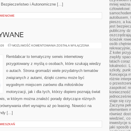
 Bezpieczeństwo i Autonomiczne […]
mniej ważna 
człowiekowi
samochodem.
WIENIOWE
autobusem, 
pieszo, a ka
jest bezpiec
publiczny dz
YWANE
oszczędzają 
ścieżek rowe
osób chętnie
SAMOCHODY
026
MOŻLIWOŚĆ KOMENTOWANIA
ZOSTAŁA WYŁĄCZONA
rekreacyjnie
UŻYWANE
Z kolei przy
Rentdabcar to tematyczny serwis internetowy
zwykły space
latach coraz
przygotowany z myślą o osobach, które szukają wiedzy
lokalności. 
szkoły, punk
o autach. Strona gromadzi wiele przydatnych tematów
Koncepcja m
związanych z autami, dzięki czemu może być
różnie inter
o przestrzen
wygodnym miejscem zarówno dla miłośników
zaspokoić n
motoryzacji, jak i dla tych, którzy dopiero poznają świat
konieczność 
jednocześnie
wis, w którym można znaleźć porady dotyczące różnych
staje się cz
Zaczyna peł
porównywania ofert wynajmu aż po leasing. Nowości na
elementem n
ndy […]
również dost
wiedzieć, co 
inwestycje s
MIESZKAŃ
jaki sposób 