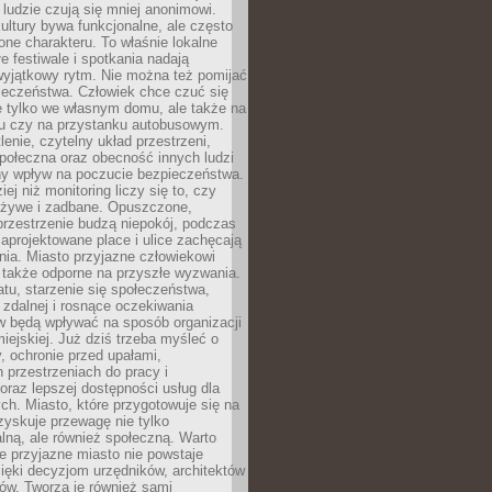
 ludzie czują się mniej anonimowi.
ultury bywa funkcjonalne, ale często
one charakteru. To właśnie lokalne
łe festiwale i spotkania nadają
wyjątkowy rytm. Nie można też pomijać
ieczeństwa. Człowiek chce czuć się
e tylko we własnym domu, ale także na
rku czy na przystanku autobusowym.
lenie, czytelny układ przestrzeni,
połeczna oraz obecność innych ludzi
y wpływ na poczucie bezpieczeństwa.
ej niż monitoring liczy się to, czy
t żywe i zadbane. Opuszczone,
rzestrzenie budzą niepokój, podczas
aprojektowane place i ulice zachęcają
ia. Miasto przyjazne człowiekowi
 także odporne na przyszłe wyzwania.
tu, starzenie się społeczeństwa,
 zdalnej i rosnące oczekiwania
 będą wpływać na sposób organizacji
miejskiej. Już dziś trzeba myśleć o
y, ochronie przed upałami,
 przestrzeniach do pracy i
raz lepszej dostępności usług dla
ch. Miasto, które przygotowuje się na
zyskuje przewagę nie tylko
ralną, ale również społeczną. Warto
 przyjazne miasto nie powstaje
ięki decyzjom urzędników, architektów
ów. Tworzą je również sami