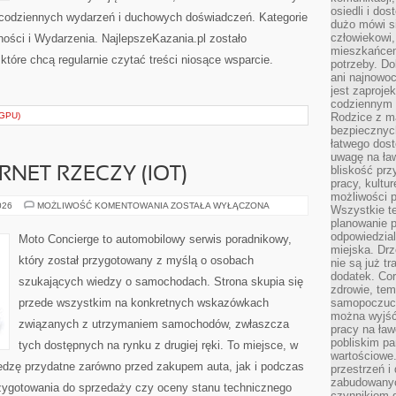
osiedli i do
 codziennych wydarzeń i duchowych doświadczeń. Kategorie
dużo mówi si
człowiekowi,
lności i Wydarzenia. NajlepszeKazania.pl zostało
mieszkańcem
tóre chcą regularnie czytać treści niosące wsparcie.
potrzeby. Do
ani najnowo
jest zaproje
codziennym 
GPU)
Rodzice z m
bezpiecznych
łatwego dost
uwagę na ław
bliskość prz
RNET RZECZY (IOT)
pracy, kultu
możliwości p
ŁĄCZNOŚĆ
026
MOŻLIWOŚĆ KOMENTOWANIA
ZOSTAŁA WYŁĄCZONA
Wszystkie te
I
planowanie 
INTERNET
RZECZY
odpowiedzial
Moto Concierge to automobilowy serwis poradnikowy,
(IOT)
miejska. Drz
który został przygotowany z myślą o osobach
nie są już t
dodatek. Cor
szukających wiedzy o samochodach. Strona skupia się
zdrowie, tem
przede wszystkim na konkretnych wskazówkach
samopoczuci
można wyjść
związanych z utrzymaniem samochodów, zwłaszcza
pracy na ław
pobliskim pa
tych dostępnych na rynku z drugiej ręki. To miejsce, w
wartościowe.
edzę przydatne zarówno przed zakupem auta, jak i podczas
przestrzeń i
zabudowanyc
zygotowania do sprzedaży czy oceny stanu technicznego
czynnikiem 