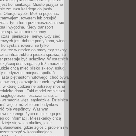
jest komunikacja. Miasto przyjazne
 nie zmusza każdego do jazdy
 Oferuje wybór. Można pojechać
tramwajem, rowerem lub przejść
żda z tych form przemieszczania się
zna i wygodna. Kiedy transport
iała sprawnie, mieszkańcy
czas, pieniądze i nerwy. Gdy sieć
rowych jest dobrze pomyślana, więcej
 korzysta z roweru nie tylko
, ale też w drodze do pracy czy szkoły.
jazna infrastruktura piesza sprawia, że
r przestaje być uciążliwy. W ostatnich
 częściej dostrzega się też znaczenie
Ludzie chcą mieć blisko sklepy, usługi,
ty medyczne i miejsca spotkań.
iasta piętnastominutowego, choć bywa
pretowana, pokazuje kierunek myślenia
i, w której codzienne potrzeby można
iedaleko domu. Taki model zmniejsza
ciągłego przemieszczania się, a
 wzmacnia więzi sąsiedzkie. Dzielnica
ymś więcej niż zbiorem budynków.
nić rolę wspólnoty. Ważnym
owoczesnego życia miejskiego jest
ęp do informacji. Mieszkańcy chcą
dzieje się w ich okolicy, jakie
ą planowane, gdzie zgłosić problem i w
uczestniczyć w konsultacjach