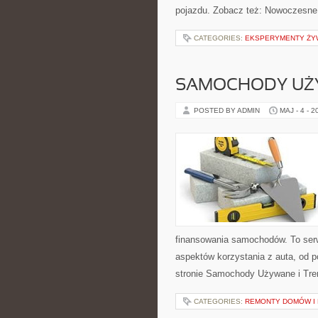
pojazdu. Zobacz też: Nowoczesne
CATEGORIES:
EKSPERYMENTY ŻY
SAMOCHODY UŻ
POSTED BY ADMIN
MAJ - 4 - 2
finansowania samochodów. To ser
aspektów korzystania z auta, od 
stronie Samochody Używane i Tre
CATEGORIES:
REMONTY DOMÓW I 