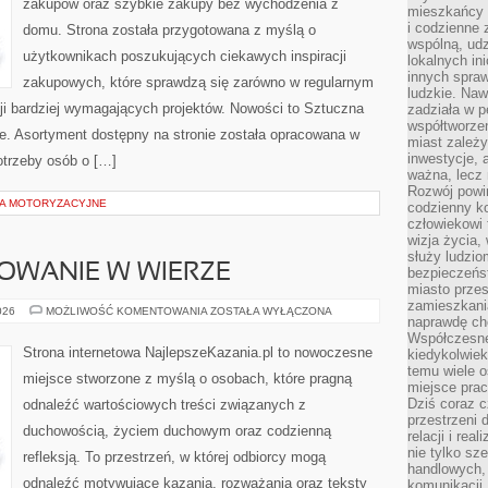
zakupów oraz szybkie zakupy bez wychodzenia z
mieszkańcy 
i codzienne 
domu. Strona została przygotowana z myślą o
wspólną, udz
użytkownikach poszukujących ciekawych inspiracji
lokalnych in
innych spraw
zakupowych, które sprawdzą się zarówno w regularnym
ludzkie. Naw
acji bardziej wymagających projektów. Nowości to Sztuczna
zadziała w p
współtworzen
gie. Asortyment dostępny na stronie została opracowana w
miast zależ
inwestycje, 
otrzeby osób o […]
ważna, lecz 
Rozwój powin
IA MOTORYZACYJNE
codzienny k
człowiekowi 
wizja życia,
służy ludzi
OWANIE W WIERZE
bezpieczeńs
miasto przes
zamieszkania
RODZINA
026
MOŻLIWOŚĆ KOMENTOWANIA
ZOSTAŁA WYŁĄCZONA
naprawdę ch
I
WYCHOWANIE
Współczesne 
W
Strona internetowa NajlepszeKazania.pl to nowoczesne
kiedykolwiek
WIERZE
temu wiele o
miejsce stworzone z myślą o osobach, które pragną
miejsce pra
Dziś coraz c
odnaleźć wartościowych treści związanych z
przestrzeni 
duchowością, życiem duchowym oraz codzienną
relacji i re
nie tylko sz
refleksją. To przestrzeń, w której odbiorcy mogą
handlowych, 
odnaleźć motywujące kazania, rozważania oraz teksty
komunikacji