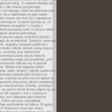
stępnych usług. To właśnie dlatego tak
ę o idei miasta przyjaznego
 czyli takiego, które nie dominuje nad
, lecz odpowiada na jego realne
bre miasto nie musi być największe
cześniejsze. Czasem wystarczy, że
ktowane rozsądnie i z myślą o
funkcjonowaniu ludzi w różnym wieku.
ałymi dziećmi potrzebują
 placów zabaw, szerokich przejść i
ępu do przedszkoli. Seniorzy zwracają
ki, dogodny transport publiczny i
ychodni. Młodzi dorośli cenią miejsca
rę, rozrywkę oraz elastyczne
rzemieszczania się po mieście.
 potrzeby mogą się uzupełniać, jeśli
przestrzeni odbywa się w sposób
ny. Wielką rolę odgrywa zieleń
ewa, parki, skwery i ogrody społeczne
raktowane jedynie jako estetyczny
az częściej rozumie się ich wpływ na
peraturę otoczenia, jakość powietrza i
e mieszkańców. Osiedle, na którym
 na spacer wśród drzew, odpocząć po
ce lub spędzić czas z rodziną w
rku, jest odbierane jako bardziej
 Zieleń wycisza, porządkuje
 daje wytchnienie od hałasu. W gęsto
h miejscach może być wręcz
decydującym o komforcie życia. Nie