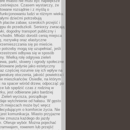
bre miasto nie musi być największe
cześniejsze. Czasem wystarczy, że
ktowane rozsądnie i z myślą o
funkcjonowaniu ludzi w różnym wieku.
ałymi dziećmi potrzebują
 placów zabaw, szerokich przejść i
ępu do przedszkoli. Seniorzy zwracają
ki, dogodny transport publiczny i
ychodni. Młodzi dorośli cenią miejsca
rę, rozrywkę oraz elastyczne
rzemieszczania się po mieście.
 potrzeby mogą się uzupełniać, jeśli
przestrzeni odbywa się w sposób
ny. Wielką rolę odgrywa zieleń
ewa, parki, skwery i ogrody społeczne
raktowane jedynie jako estetyczny
az częściej rozumie się ich wpływ na
peraturę otoczenia, jakość powietrza i
e mieszkańców. Osiedle, na którym
 na spacer wśród drzew, odpocząć po
ce lub spędzić czas z rodziną w
rku, jest odbierane jako bardziej
 Zieleń wycisza, porządkuje
 daje wytchnienie od hałasu. W gęsto
h miejscach może być wręcz
decydującym o komforcie życia. Nie
jest komunikacja. Miasto przyjazne
 nie zmusza każdego do jazdy
 Oferuje wybór. Można pojechać
tramwajem, rowerem lub przejść