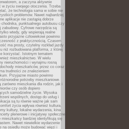
erwatorem, a zaczyna aktywnie
ć w życiu swojego otoczenia. Trzeba
tać, że technologia sama w sobie nie
ystkich problemów. Nawet najbardziej
e aplikacje nie zastąpią dobrze
 chodnika, punktualnego autobusu czy
j zabudowy. Cyfrowe narzędzia są
tylko wtedy, gdy wspierają realne
iasto przyjazne człowiekowi powinno
czesność z praktycznością. Czasem
ość ma prosty, czytelny rozkład jazdy
u niż rozbudowana platforma, z której
ie korzystać. Istotnym tematem
wnież mieszkalnictwo. W wielu
ny nieruchomości i wynajmu rosną
ż dochody mieszkańców, przez co coraz
ma trudności ze znalezieniem
okum. Przyjazne miasto powinno
 różnorodne potrzeby mieszkaniowe.
 zarówno mieszkania dla rodzin, jak i
seniorów czy osób dopiero
ących samodzielne życie. Wysoka
trzeni wspólnych, dostęp do usług i
ikacja są tu równie ważne jak sam
omfort życia wpływa również kultura.
domy kultury, lokalne wydarzenia, kina
ncerty plenerowe i inicjatywy społeczne
e mieszkańcy bardziej identyfikują się
astem. Nawet niewielkie wydarzenie
e na osiedlu może budować więzi i