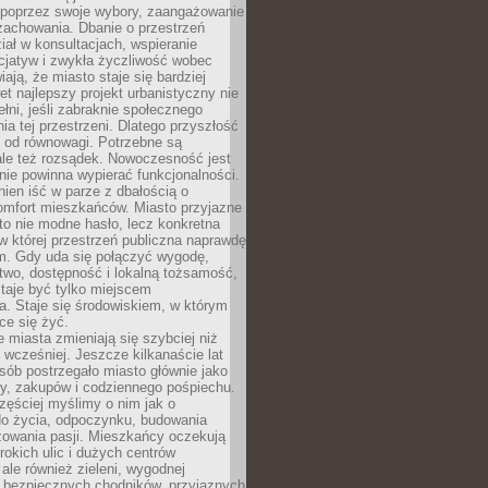
poprzez swoje wybory, zaangażowanie
zachowania. Dbanie o przestrzeń
iał w konsultacjach, wspieranie
icjatyw i zwykła życzliwość wobec
iają, że miasto staje się bardziej
et najlepszy projekt urbanistyczny nie
ełni, jeśli zabraknie społecznego
ia tej przestrzeni. Dlatego przyszłość
y od równowagi. Potrzebne są
ale też rozsądek. Nowoczesność jest
nie powinna wypierać funkcjonalności.
ien iść w parze z dbałością o
omfort mieszkańców. Miasto przyjazne
to nie modne hasło, lecz konkretna
 w której przestrzeń publiczna naprawdę
om. Gdy uda się połączyć wygodę,
two, dostępność i lokalną tożsamość,
taje być tylko miejscem
. Staje się środowiskiem, w którym
ce się żyć.
miasta zmieniają się szybciej niż
 wcześniej. Jeszcze kilkanaście lat
sób postrzegało miasto głównie jako
cy, zakupów i codziennego pośpiechu.
zęściej myślimy o nim jak o
do życia, odpoczynku, budowania
alizowania pasji. Mieszkańcy oczekują
erokich ulic i dużych centrów
ale również zieleni, wygodnej
, bezpiecznych chodników, przyjaznych