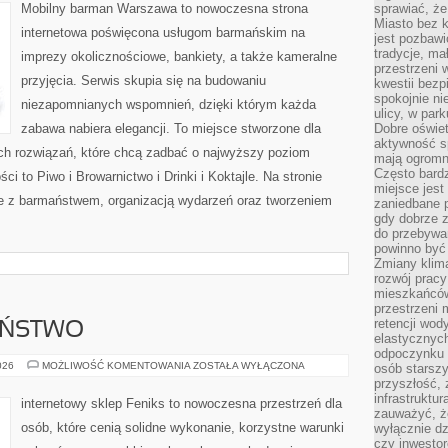
Mobilny barman Warszawa to nowoczesna strona
sprawiać, że
Miasto bez k
internetowa poświęcona usługom barmańskim na
jest pozbawi
tradycje, ma
imprezy okolicznościowe, bankiety, a także kameralne
przestrzeni 
przyjęcia. Serwis skupia się na budowaniu
kwestii bezp
spokojnie ni
niezapomnianych wspomnień, dzięki którym każda
ulicy, w pa
zabawa nabiera elegancji. To miejsce stworzone dla
Dobre oświet
aktywność s
ch rozwiązań, które chcą zadbać o najwyższy poziom
mają ogromn
Często bardzi
 to Piwo i Browarnictwo i Drinki i Koktajle. Na stronie
miejsce jes
e z barmaństwem, organizacją wydarzeń oraz tworzeniem
zaniedbane p
gdy dobrze z
do przebywan
powinno być
Zmiany klima
rozwój pracy
mieszkańców
przestrzeni 
retencji wod
EŃSTWO
elastycznych
odpoczynku o
CYBERBEZPIECZEŃSTWO
026
MOŻLIWOŚĆ KOMENTOWANIA
ZOSTAŁA WYŁĄCZONA
osób starszy
przyszłość, 
infrastruktu
internetowy sklep Feniks to nowoczesna przestrzeń dla
zauważyć, że
osób, które cenią solidne wykonanie, korzystne warunki
wyłącznie dz
czy inwestor