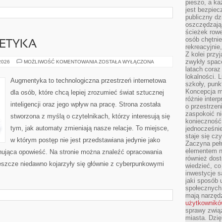
pieszo, a ka
jest bezpiec
publiczny dz
oszczędzają 
ścieżek rowe
osób chętnie
 ETYKA
rekreacyjnie
Z kolei przy
zwykły space
TECHNOLOGIA
 2026
MOŻLIWOŚĆ KOMENTOWANIA
ZOSTAŁA WYŁĄCZONA
A
latach coraz
ETYKA
lokalności. 
Augmentyka to technologiczna przestrzeń internetowa
szkoły, punk
Koncepcja m
dla osób, które chcą lepiej zrozumieć świat sztucznej
różnie inter
inteligencji oraz jego wpływ na pracę. Strona została
o przestrzen
zaspokoić n
stworzona z myślą o czytelnikach, którzy interesują się
konieczność 
tym, jak automaty zmieniają nasze relacje. To miejsce,
jednocześnie
staje się cz
w którym postęp nie jest przedstawiana jedynie jako
Zaczyna peł
elementem n
ynująca opowieść. Na stronie można znaleźć opracowania
również dost
eszcze niedawno kojarzyły się głównie z cyberpunkowymi
wiedzieć, co 
inwestycje s
jaki sposób 
społecznych
mają narzędz
użytkownik
sprawy zwią
miasta. Dzię