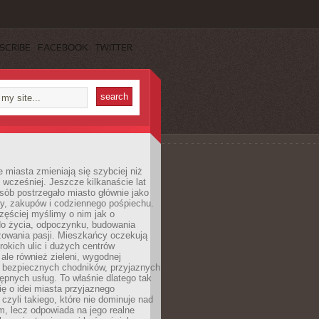
SCRIBE
FACEBOOK
TWITTER
miasta zmieniają się szybciej niż
 wcześniej. Jeszcze kilkanaście lat
sób postrzegało miasto głównie jako
cy, zakupów i codziennego pośpiechu.
zęściej myślimy o nim jak o
do życia, odpoczynku, budowania
alizowania pasji. Mieszkańcy oczekują
erokich ulic i dużych centrów
ale również zieleni, wygodnej
, bezpiecznych chodników, przyjaznych
stępnych usług. To właśnie dlatego tak
ę o idei miasta przyjaznego
 czyli takiego, które nie dominuje nad
, lecz odpowiada na jego realne