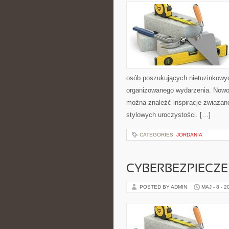
osób poszukujących nietuzinkowy
organizowanego wydarzenia. Nowości
można znaleźć inspiracje związan
stylowych uroczystości. […]
CATEGORIES:
JORDANIA
CYBERBEZPIECZ
POSTED BY ADMIN
MAJ - 8 - 2