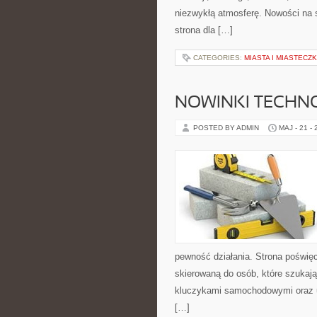
niezwykłą atmosferę. Nowości na s
strona dla […]
CATEGORIES:
MIASTA I MIASTECZ
NOWINKI TECHN
POSTED BY ADMIN
MAJ - 21 -
pewność działania. Strona poświęc
skierowaną do osób, które szukaj
kluczykami samochodowymi oraz 
[…]