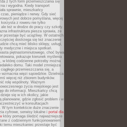
żda z tych form przemieszczania się
zna i wygodna. Kiedy transport
iała sprawnie, mieszkańcy
czas, pieniądze i nerwy. Gdy sieć
rowych jest dobrze pomyślana, więcej
 korzysta z roweru nie tylko
, ale też w drodze do pracy czy szkoły.
jazna infrastruktura piesza sprawia, że
r przestaje być uciążliwy. W ostatnich
 częściej dostrzega się też znaczenie
Ludzie chcą mieć blisko sklepy, usługi,
ty medyczne i miejsca spotkań.
iasta piętnastominutowego, choć bywa
pretowana, pokazuje kierunek myślenia
i, w której codzienne potrzeby można
iedaleko domu. Taki model zmniejsza
ciągłego przemieszczania się, a
 wzmacnia więzi sąsiedzkie. Dzielnica
ymś więcej niż zbiorem budynków.
nić rolę wspólnoty. Ważnym
owoczesnego życia miejskiego jest
ęp do informacji. Mieszkańcy chcą
dzieje się w ich okolicy, jakie
ą planowane, gdzie zgłosić problem i w
uczestniczyć w konsultacjach
. W tym kontekście duże znaczenie
ia cyfrowe, serwisy lokalne i
portal dla
ów
który pomaga śledzić najważniejsze
zane z codziennym funkcjonowaniem
ki temu mieszkaniec przestaje być