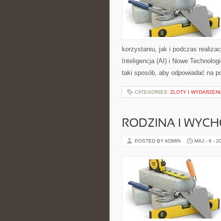
korzystaniu, jak i podczas realiz
Inteligencja (AI) i Nowe Technolo
taki sposób, aby odpowiadać na p
CATEGORIES:
ZLOTY I WYDARZEN
RODZINA I WYCH
POSTED BY ADMIN
MAJ - 6 - 2