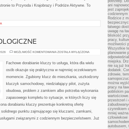
potrzeby. Do
ani najnowo
tronie to Przyroda i Krajobrazy i Podróże Aktywne. To
jest zaproje
codziennym 
Rodzice z m
bezpiecznych
KA
łatwego dost
uwagę na ław
bliskość prz
pracy, kultu
OLOGICZNE
możliwości p
Wszystkie te
NOWINKI
 2026
MOŻLIWOŚĆ KOMENTOWANIA
ZOSTAŁA WYŁĄCZONA
planowanie 
TECHNOLOGICZNE
odpowiedzial
miejska. Drz
Fachowe dorabianie kluczy to usługa, która dla wielu
nie są już t
osób okazuje się praktyczna w najmniej oczekiwanym
dodatek. Cor
zdrowie, tem
momencie. Zgubiony klucz do mieszkania, uszkodzony
samopoczuci
można wyjść
kluczyk samochodowy, niedziałający pilot, zużyta
pracy na ław
obudowa, problem z zamkiem albo potrzeba wykonania
pobliskim pa
wartościowe.
zapasowego kompletu to sytuacje, w których liczy się
przestrzeń i
ona dorabianiu kluczy prezentuje konkretną ofertę
zabudowanyc
czynnikiem 
ą solidnego punktu zajmującego się kluczami, zamkami,
mniej ważna 
człowiekowi
usługami związanymi z codziennym bezpieczeństwem. Już
samochodem.
autobusem, 