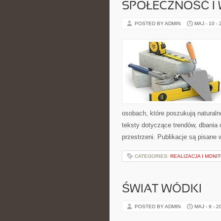
SPOŁECZNOŚĆ I 
POSTED BY ADMIN
MAJ - 10 -
osobach, które poszukują naturaln
teksty dotyczące trendów, dbania o
przestrzeni. Publikacje są pisane
CATEGORIES:
REALIZACJA I MONI
ŚWIAT WÓDKI
POSTED BY ADMIN
MAJ - 9 - 2