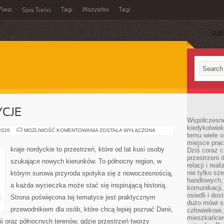
Piast
Tagi
Wszystko
Tagi
Spis Treści
SUB
YCJE
Współczesne 
kiedykolwiek
KULTURA
 2026
MOŻLIWOŚĆ KOMENTOWANIA
ZOSTAŁA WYŁĄCZONA
temu wiele o
I
TRADYCJE
miejsce pra
kraje nordyckie to przestrzeń, które od lat kusi osoby
Dziś coraz c
przestrzeni 
szukające nowych kierunków. To północny region, w
relacji i re
nie tylko sz
którym surowa przyroda spotyka się z nowoczesnością,
handlowych, 
a każda wycieczka może stać się inspirującą historią.
komunikacji
osiedli i do
Strona poświęcona tej tematyce jest praktycznym
dużo mówi si
przewodnikiem dla osób, które chcą lepiej poznać Danii,
człowiekowi,
mieszkańcem
ndii oraz północnych terenów, gdzie przestrzeń tworzy