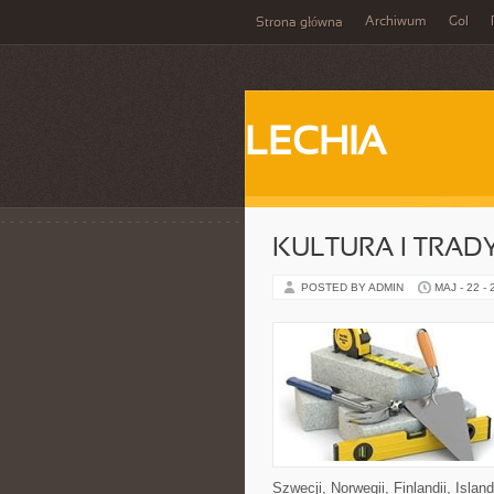
Archiwum
Gol
Strona główna
LECHIA
KULTURA I TRAD
POSTED BY ADMIN
MAJ - 22 -
Szwecji, Norwegii, Finlandii, Isla