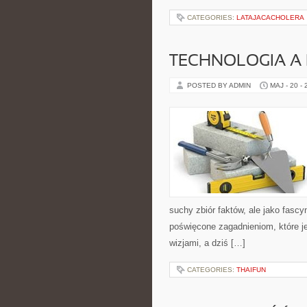
CATEGORIES:
LATAJACACHOLERA
TECHNOLOGIA A
POSTED BY ADMIN
MAJ - 20 -
suchy zbiór faktów, ale jako fasc
poświęcone zagadnieniom, które j
wizjami, a dziś […]
CATEGORIES:
THAIFUN