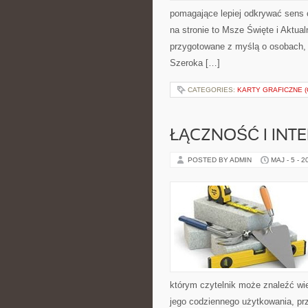
pomagające lepiej odkrywać sens
na stronie to Msze Święte i Aktua
przygotowane z myślą o osobach, k
Szeroka […]
CATEGORIES:
KARTY GRAFICZNE (
ŁĄCZNOŚĆ I INTE
POSTED BY ADMIN
MAJ - 5 - 2
którym czytelnik może znaleźć wi
jego codziennego użytkowania, pr