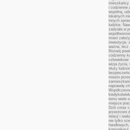
mieszkańcy 
i codzienne 
wspólną, udz
lokalnych in
innych spraw
ludzkie. Naw
zadziała w p
współtworzen
miast zależ
inwestycje, 
ważna, lecz 
Rozwój powin
codzienny k
człowiekowi 
wizja życia,
służy ludzi
bezpieczeńs
miasto przes
zamieszkania
naprawdę ch
Współczesne 
kiedykolwiek
temu wiele o
miejsce pra
Dziś coraz c
przestrzeni 
relacji i re
nie tylko sz
handlowych, 
komunikacji