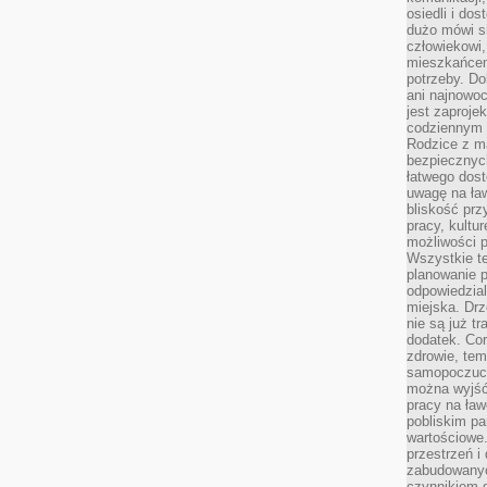
osiedli i do
dużo mówi si
człowiekowi,
mieszkańcem
potrzeby. Do
ani najnowo
jest zaproje
codziennym 
Rodzice z m
bezpiecznych
łatwego dost
uwagę na ław
bliskość prz
pracy, kultu
możliwości p
Wszystkie te
planowanie 
odpowiedzial
miejska. Drz
nie są już t
dodatek. Cor
zdrowie, tem
samopoczuci
można wyjść
pracy na ław
pobliskim pa
wartościowe.
przestrzeń i
zabudowanyc
czynnikiem 