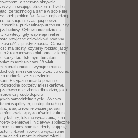
erwatorem, a zaczyna aktywnie
ć w życiu swojego otoczenia. Trzeba
tać, że technologia sama w sobie nie
ystkich problemów. Nawet najbardziej
e aplikacje nie zastąpią dobrze
 chodnika, punktualnego autobusu czy
j zabudowy. Cyfrowe narzędzia są
tylko wtedy, gdy wspierają realne
iasto przyjazne człowiekowi powinno
czesność z praktycznością. Czasem
ość ma prosty, czytelny rozkład jazdy
u niż rozbudowana platforma, z której
ie korzystać. Istotnym tematem
wnież mieszkalnictwo. W wielu
ny nieruchomości i wynajmu rosną
ż dochody mieszkańców, przez co coraz
ma trudności ze znalezieniem
okum. Przyjazne miasto powinno
 różnorodne potrzeby mieszkaniowe.
 zarówno mieszkania dla rodzin, jak i
seniorów czy osób dopiero
ących samodzielne życie. Wysoka
trzeni wspólnych, dostęp do usług i
ikacja są tu równie ważne jak sam
omfort życia wpływa również kultura.
domy kultury, lokalne wydarzenia, kina
ncerty plenerowe i inicjatywy społeczne
e mieszkańcy bardziej identyfikują się
astem. Nawet niewielkie wydarzenie
e na osiedlu może budować więzi i