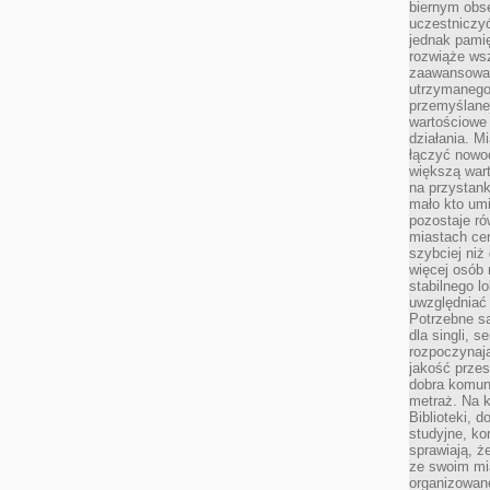
biernym obs
uczestniczy
jednak pamię
rozwiąże wsz
zaawansowan
utrzymanego
przemyślane
wartościowe 
działania. M
łączyć nowo
większą wart
na przystank
mało kto um
pozostaje ró
miastach ce
szybciej ni
więcej osób 
stabilnego l
uwzględniać
Potrzebne są
dla singli, 
rozpoczynaj
jakość przes
dobra komun
metraż. Na k
Biblioteki, 
studyjne, ko
sprawiają, ż
ze swoim mi
organizowan