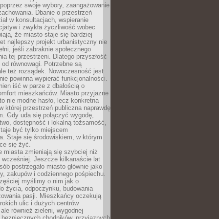
poprzez swoje wybory, zaangażowanie
zachowania. Dbanie o przestrzeń
iał w konsultacjach, wspieranie
icjatyw i zwykła życzliwość wobec
iają, że miasto staje się bardziej
et najlepszy projekt urbanistyczny nie
ełni, jeśli zabraknie społecznego
ia tej przestrzeni. Dlatego przyszłość
y od równowagi. Potrzebne są
ale też rozsądek. Nowoczesność jest
nie powinna wypierać funkcjonalności.
ien iść w parze z dbałością o
omfort mieszkańców. Miasto przyjazne
to nie modne hasło, lecz konkretna
 w której przestrzeń publiczna naprawdę
om. Gdy uda się połączyć wygodę,
two, dostępność i lokalną tożsamość,
taje być tylko miejscem
. Staje się środowiskiem, w którym
ce się żyć.
miasta zmieniają się szybciej niż
 wcześniej. Jeszcze kilkanaście lat
sób postrzegało miasto głównie jako
cy, zakupów i codziennego pośpiechu.
zęściej myślimy o nim jak o
do życia, odpoczynku, budowania
alizowania pasji. Mieszkańcy oczekują
erokich ulic i dużych centrów
ale również zieleni, wygodnej
, bezpiecznych chodników, przyjaznych