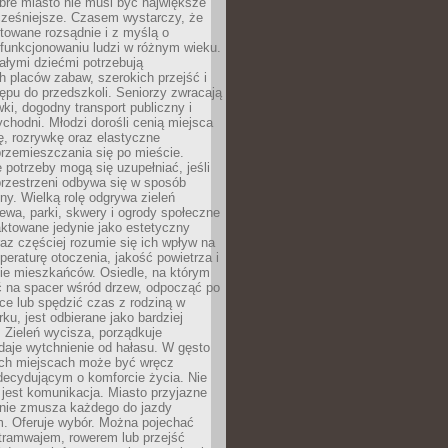
bre miasto nie musi być największe
cześniejsze. Czasem wystarczy, że
ktowane rozsądnie i z myślą o
funkcjonowaniu ludzi w różnym wieku.
ałymi dziećmi potrzebują
 placów zabaw, szerokich przejść i
ępu do przedszkoli. Seniorzy zwracają
ki, dogodny transport publiczny i
ychodni. Młodzi dorośli cenią miejsca
rę, rozrywkę oraz elastyczne
rzemieszczania się po mieście.
 potrzeby mogą się uzupełniać, jeśli
przestrzeni odbywa się w sposób
ny. Wielką rolę odgrywa zieleń
ewa, parki, skwery i ogrody społeczne
raktowane jedynie jako estetyczny
az częściej rozumie się ich wpływ na
peraturę otoczenia, jakość powietrza i
e mieszkańców. Osiedle, na którym
 na spacer wśród drzew, odpocząć po
ce lub spędzić czas z rodziną w
rku, jest odbierane jako bardziej
 Zieleń wycisza, porządkuje
 daje wytchnienie od hałasu. W gęsto
h miejscach może być wręcz
decydującym o komforcie życia. Nie
jest komunikacja. Miasto przyjazne
 nie zmusza każdego do jazdy
 Oferuje wybór. Można pojechać
tramwajem, rowerem lub przejść