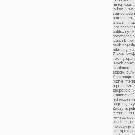
mniej ważna 
człowiekowi
samochodem.
autobusem, 
pieszo, a ka
jest bezpiec
publiczny dz
oszczędzają 
ścieżek rowe
osób chętnie
rekreacyjnie
Z kolei przy
zwykły space
latach coraz
lokalności. 
szkoły, punk
Koncepcja m
różnie inter
o przestrzen
zaspokoić n
konieczność 
jednocześnie
staje się cz
Zaczyna peł
elementem n
również dost
wiedzieć, co 
inwestycje s
jaki sposób 