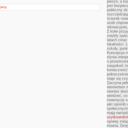
pieszo, a ka
jest bezpiec
GPU)
publiczny dz
oszczędzają 
ścieżek rowe
osób chętnie
rekreacyjnie
Z kolei przy
zwykły space
latach coraz
lokalności. 
szkoły, punk
Koncepcja m
różnie inter
o przestrzen
zaspokoić n
konieczność 
jednocześnie
staje się cz
Zaczyna peł
elementem n
również dost
wiedzieć, co 
inwestycje s
jaki sposób 
społecznych
mają narzędz
użytkownik
sprawy zwią
miasta. Dzię