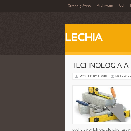
Archiwum
Gol
Strona główna
LECHIA
TECHNOLOGIA A
POSTED BY ADMIN
MAJ - 20 -
suchy zbiór faktów, ale jako fasc