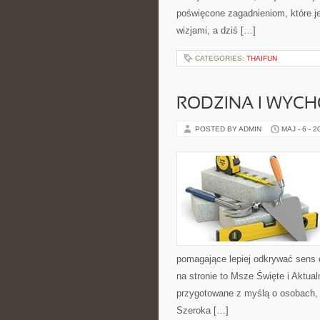
poświęcone zagadnieniom, które j
wizjami, a dziś […]
CATEGORIES:
THAIFUN
RODZINA I WYCH
POSTED BY ADMIN
MAJ - 6 - 2
pomagające lepiej odkrywać sens
na stronie to Msze Święte i Aktua
przygotowane z myślą o osobach, k
Szeroka […]