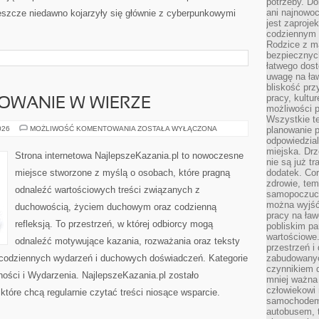
potrzeby. Do
ani najnowo
eszcze niedawno kojarzyły się głównie z cyberpunkowymi
jest zaproje
codziennym 
Rodzice z m
bezpiecznych
łatwego dost
uwagę na ław
bliskość prz
pracy, kultu
OWANIE W WIERZE
możliwości p
Wszystkie te
RODZINA
026
MOŻLIWOŚĆ KOMENTOWANIA
ZOSTAŁA WYŁĄCZONA
planowanie 
I
odpowiedzial
WYCHOWANIE
miejska. Drz
W
Strona internetowa NajlepszeKazania.pl to nowoczesne
WIERZE
nie są już t
miejsce stworzone z myślą o osobach, które pragną
dodatek. Cor
zdrowie, tem
odnaleźć wartościowych treści związanych z
samopoczuci
można wyjść
duchowością, życiem duchowym oraz codzienną
pracy na ław
refleksją. To przestrzeń, w której odbiorcy mogą
pobliskim pa
wartościowe.
odnaleźć motywujące kazania, rozważania oraz teksty
przestrzeń i
 codziennych wydarzeń i duchowych doświadczeń. Kategorie
zabudowanyc
czynnikiem 
lności i Wydarzenia. NajlepszeKazania.pl zostało
mniej ważna 
człowiekowi
tóre chcą regularnie czytać treści niosące wsparcie.
samochodem.
autobusem, 