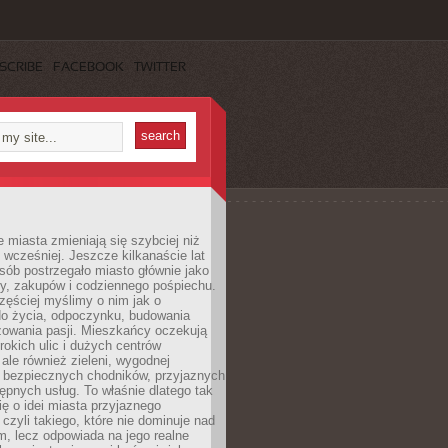
SCRIBE
FACEBOOK
TWITTER
miasta zmieniają się szybciej niż
 wcześniej. Jeszcze kilkanaście lat
sób postrzegało miasto głównie jako
cy, zakupów i codziennego pośpiechu.
zęściej myślimy o nim jak o
do życia, odpoczynku, budowania
alizowania pasji. Mieszkańcy oczekują
erokich ulic i dużych centrów
ale również zieleni, wygodnej
, bezpiecznych chodników, przyjaznych
stępnych usług. To właśnie dlatego tak
ę o idei miasta przyjaznego
 czyli takiego, które nie dominuje nad
, lecz odpowiada na jego realne