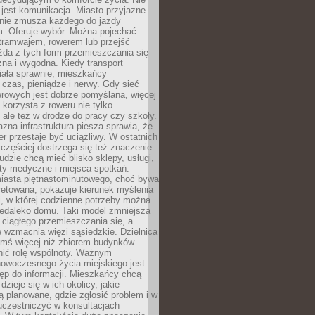
jest komunikacja. Miasto przyjazne
 nie zmusza każdego do jazdy
 Oferuje wybór. Można pojechać
tramwajem, rowerem lub przejść
żda z tych form przemieszczania się
zna i wygodna. Kiedy transport
iała sprawnie, mieszkańcy
czas, pieniądze i nerwy. Gdy sieć
rowych jest dobrze pomyślana, więcej
 korzysta z roweru nie tylko
, ale też w drodze do pracy czy szkoły.
jazna infrastruktura piesza sprawia, że
r przestaje być uciążliwy. W ostatnich
 częściej dostrzega się też znaczenie
Ludzie chcą mieć blisko sklepy, usługi,
ty medyczne i miejsca spotkań.
iasta piętnastominutowego, choć bywa
pretowana, pokazuje kierunek myślenia
i, w której codzienne potrzeby można
iedaleko domu. Taki model zmniejsza
ciągłego przemieszczania się, a
 wzmacnia więzi sąsiedzkie. Dzielnica
ymś więcej niż zbiorem budynków.
nić rolę wspólnoty. Ważnym
owoczesnego życia miejskiego jest
ęp do informacji. Mieszkańcy chcą
dzieje się w ich okolicy, jakie
ą planowane, gdzie zgłosić problem i w
uczestniczyć w konsultacjach