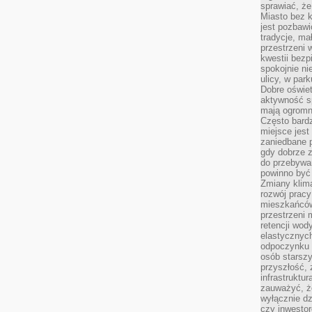
sprawiać, że
Miasto bez k
jest pozbawi
tradycje, ma
przestrzeni 
kwestii bezp
spokojnie ni
ulicy, w pa
Dobre oświet
aktywność s
mają ogromn
Często bardzi
miejsce jes
zaniedbane p
gdy dobrze z
do przebywan
powinno być
Zmiany klima
rozwój pracy
mieszkańców
przestrzeni 
retencji wod
elastycznych
odpoczynku o
osób starszy
przyszłość, 
infrastruktu
zauważyć, że
wyłącznie dz
czy inwestor