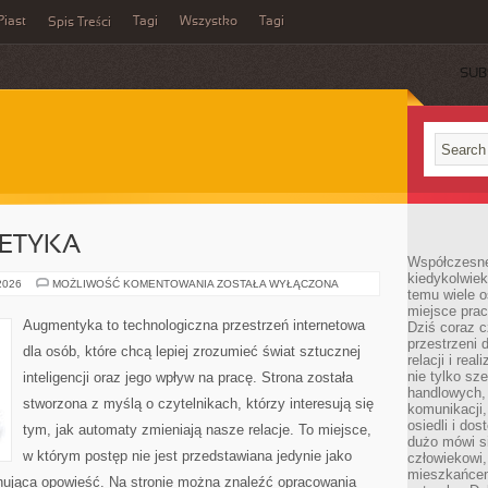
Piast
Tagi
Wszystko
Tagi
Spis Treści
SUB
 ETYKA
Współczesne 
kiedykolwiek
TECHNOLOGIA
 2026
MOŻLIWOŚĆ KOMENTOWANIA
ZOSTAŁA WYŁĄCZONA
temu wiele o
A
ETYKA
miejsce pra
Augmentyka to technologiczna przestrzeń internetowa
Dziś coraz c
przestrzeni 
dla osób, które chcą lepiej zrozumieć świat sztucznej
relacji i re
nie tylko sz
inteligencji oraz jego wpływ na pracę. Strona została
handlowych, 
stworzona z myślą o czytelnikach, którzy interesują się
komunikacji
osiedli i do
tym, jak automaty zmieniają nasze relacje. To miejsce,
dużo mówi si
w którym postęp nie jest przedstawiana jedynie jako
człowiekowi,
mieszkańcem
ynująca opowieść. Na stronie można znaleźć opracowania