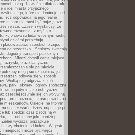
stępnych usług. To właśnie dlatego tak
ę o idei miasta przyjaznego
 czyli takiego, które nie dominuje nad
, lecz odpowiada na jego realne
bre miasto nie musi być największe
cześniejsze. Czasem wystarczy, że
ktowane rozsądnie i z myślą o
funkcjonowaniu ludzi w różnym wieku.
ałymi dziećmi potrzebują
 placów zabaw, szerokich przejść i
ępu do przedszkoli. Seniorzy zwracają
ki, dogodny transport publiczny i
ychodni. Młodzi dorośli cenią miejsca
rę, rozrywkę oraz elastyczne
rzemieszczania się po mieście.
 potrzeby mogą się uzupełniać, jeśli
przestrzeni odbywa się w sposób
ny. Wielką rolę odgrywa zieleń
ewa, parki, skwery i ogrody społeczne
raktowane jedynie jako estetyczny
az częściej rozumie się ich wpływ na
peraturę otoczenia, jakość powietrza i
e mieszkańców. Osiedle, na którym
 na spacer wśród drzew, odpocząć po
ce lub spędzić czas z rodziną w
rku, jest odbierane jako bardziej
 Zieleń wycisza, porządkuje
 daje wytchnienie od hałasu. W gęsto
h miejscach może być wręcz
decydującym o komforcie życia. Nie