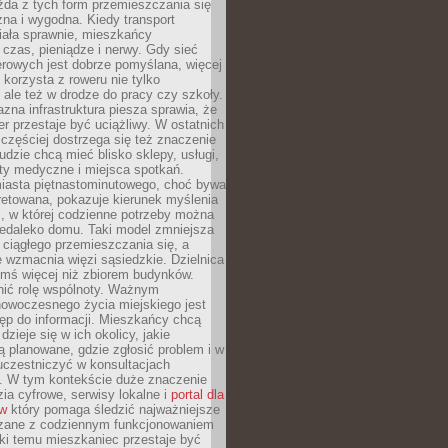
żda z tych form przemieszczania się
zna i wygodna. Kiedy transport
iała sprawnie, mieszkańcy
czas, pieniądze i nerwy. Gdy sieć
rowych jest dobrze pomyślana, więcej
 korzysta z roweru nie tylko
, ale też w drodze do pracy czy szkoły.
jazna infrastruktura piesza sprawia, że
r przestaje być uciążliwy. W ostatnich
 częściej dostrzega się też znaczenie
Ludzie chcą mieć blisko sklepy, usługi,
ty medyczne i miejsca spotkań.
iasta piętnastominutowego, choć bywa
pretowana, pokazuje kierunek myślenia
i, w której codzienne potrzeby można
iedaleko domu. Taki model zmniejsza
ciągłego przemieszczania się, a
 wzmacnia więzi sąsiedzkie. Dzielnica
ymś więcej niż zbiorem budynków.
nić rolę wspólnoty. Ważnym
owoczesnego życia miejskiego jest
ęp do informacji. Mieszkańcy chcą
dzieje się w ich okolicy, jakie
ą planowane, gdzie zgłosić problem i w
uczestniczyć w konsultacjach
. W tym kontekście duże znaczenie
ia cyfrowe, serwisy lokalne i
portal dla
ów
który pomaga śledzić najważniejsze
zane z codziennym funkcjonowaniem
ki temu mieszkaniec przestaje być