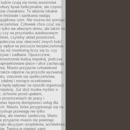
 ludzie czują się mniej anonimowi.
ultury bywa funkcjonalne, ale często
one charakteru. To właśnie lokalne
łe festiwale i spotkania nadają
wyjątkowy rytm. Nie można też pomijać
ieczeństwa. Człowiek chce czuć się
e tylko we własnym domu, ale także na
rku czy na przystanku autobusowym.
lenie, czytelny układ przestrzeni,
połeczna oraz obecność innych ludzi
y wpływ na poczucie bezpieczeństwa.
ej niż monitoring liczy się to, czy
t żywe i zadbane. Opuszczone,
rzestrzenie budzą niepokój, podczas
aprojektowane place i ulice zachęcają
ia. Miasto przyjazne człowiekowi
 także odporne na przyszłe wyzwania.
tu, starzenie się społeczeństwa,
 zdalnej i rosnące oczekiwania
 będą wpływać na sposób organizacji
miejskiej. Już dziś trzeba myśleć o
y, ochronie przed upałami,
 przestrzeniach do pracy i
raz lepszej dostępności usług dla
ch. Miasto, które przygotowuje się na
zyskuje przewagę nie tylko
ralną, ale również społeczną. Warto
 przyjazne miasto nie powstaje
ięki decyzjom urzędników, architektów
ów. Tworzą je również sami