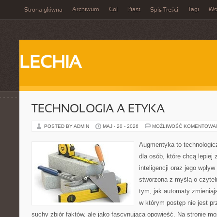
Archiwum
Gol
Piast
Tagi
Ws
Strona główna
Spis Treści
LECHIA
TECHNOLOGIA A ETYKA
POSTED BY ADMIN
MAJ - 20 - 2026
MOŻLIWOŚĆ KOMENTOWA
Augmentyka to technologicz
dla osób, które chcą lepiej
inteligencji oraz jego wpływ
stworzona z myślą o czyteln
tym, jak automaty zmieniają
w którym postęp nie jest pr
suchy zbiór faktów, ale jako fascynująca opowieść. Na stronie m