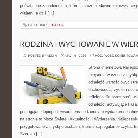
poświęcone zagadnieniom, które jeszcze niedawno kojarzyły się
wizjami, a dziś […]
CATEGORIES:
THAIFUN
RODZINA I WYCHOWANIE W WIE
POSTED BY ADMIN
MAJ - 6 - 2026
MOŻLIWOŚĆ KOMENTOWAN
Strona internetowa Najleps
miejsce stworzone z myślą 
odnaleźć wartościowych tre
duchowością, życiem duch
refleksją. To przestrzeń, w
odnaleźć motywujące kazan
pomagające lepiej odkrywać sens codziennych wydarzeń i ducho
na stronie to Msze Święte i Aktualności i Wydarzenia. NajlepszeK
przygotowane z myślą o osobach, które chcą regularnie czytać tr
Szeroka […]