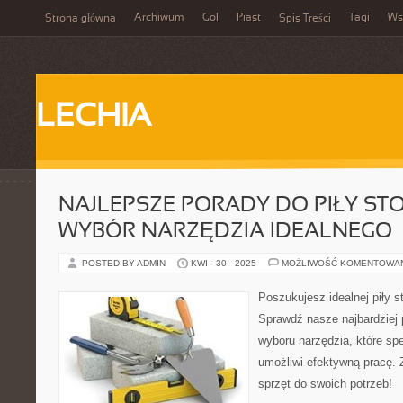
Archiwum
Gol
Piast
Tagi
Ws
Strona główna
Spis Treści
LECHIA
NAJLEPSZE PORADY DO PIŁY ST
WYBÓR NARZĘDZIA IDEALNEGO
POSTED BY ADMIN
KWI - 30 - 2025
MOŻLIWOŚĆ KOMENTOWA
Poszukujesz idealnej piły s
Sprawdź nasze najbardziej
wyboru narzędzia, które spe
umożliwi efektywną pracę. 
sprzęt do swoich potrzeb!