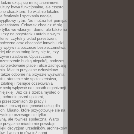
 ludzie czują się mniej anonimowi.
ultury bywa funkcjonalne, ale często
one charakteru. To właśnie lokalne
łe festiwale i spotkania nadają
wyjątkowy rytm. Nie można też pomijać
ieczeństwa. Człowiek chce czuć się
e tylko we własnym domu, ale także na
rku czy na przystanku autobusowym.
lenie, czytelny układ przestrzeni,
połeczna oraz obecność innych ludzi
y wpływ na poczucie bezpieczeństwa.
ej niż monitoring liczy się to, czy
t żywe i zadbane. Opuszczone,
rzestrzenie budzą niepokój, podczas
aprojektowane place i ulice zachęcają
ia. Miasto przyjazne człowiekowi
 także odporne na przyszłe wyzwania.
tu, starzenie się społeczeństwa,
 zdalnej i rosnące oczekiwania
 będą wpływać na sposób organizacji
miejskiej. Już dziś trzeba myśleć o
y, ochronie przed upałami,
 przestrzeniach do pracy i
raz lepszej dostępności usług dla
ch. Miasto, które przygotowuje się na
zyskuje przewagę nie tylko
ralną, ale również społeczną. Warto
 przyjazne miasto nie powstaje
ięki decyzjom urzędników, architektów
ów. Tworzą je również sami