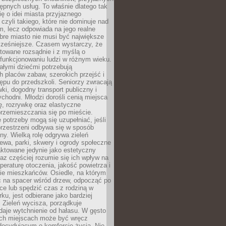
stępnych usług. To właśnie dlatego tak
ę o idei miasta przyjaznego
 czyli takiego, które nie dominuje nad
, lecz odpowiada na jego realne
bre miasto nie musi być największe
cześniejsze. Czasem wystarczy, że
ktowane rozsądnie i z myślą o
funkcjonowaniu ludzi w różnym wieku.
ałymi dziećmi potrzebują
 placów zabaw, szerokich przejść i
ępu do przedszkoli. Seniorzy zwracają
ki, dogodny transport publiczny i
ychodni. Młodzi dorośli cenią miejsca
rę, rozrywkę oraz elastyczne
rzemieszczania się po mieście.
 potrzeby mogą się uzupełniać, jeśli
przestrzeni odbywa się w sposób
ny. Wielką rolę odgrywa zieleń
ewa, parki, skwery i ogrody społeczne
raktowane jedynie jako estetyczny
az częściej rozumie się ich wpływ na
peraturę otoczenia, jakość powietrza i
e mieszkańców. Osiedle, na którym
 na spacer wśród drzew, odpocząć po
ce lub spędzić czas z rodziną w
rku, jest odbierane jako bardziej
 Zieleń wycisza, porządkuje
 daje wytchnienie od hałasu. W gęsto
h miejscach może być wręcz
decydującym o komforcie życia. Nie