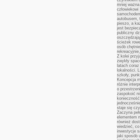
mniej ważna 
człowiekowi
samochodem.
autobusem, 
pieszo, a ka
jest bezpiec
publiczny dz
oszczędzają 
ścieżek rowe
osób chętnie
rekreacyjnie
Z kolei przy
zwykły space
latach coraz
lokalności. 
szkoły, punk
Koncepcja m
różnie inter
o przestrzen
zaspokoić n
konieczność 
jednocześnie
staje się cz
Zaczyna peł
elementem n
również dost
wiedzieć, co 
inwestycje s
jaki sposób 