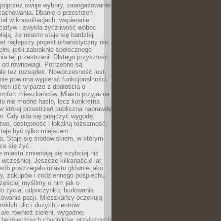
poprzez swoje wybory, zaangażowanie
zachowania. Dbanie o przestrzeń
iał w konsultacjach, wspieranie
icjatyw i zwykła życzliwość wobec
iają, że miasto staje się bardziej
et najlepszy projekt urbanistyczny nie
ełni, jeśli zabraknie społecznego
ia tej przestrzeni. Dlatego przyszłość
y od równowagi. Potrzebne są
ale też rozsądek. Nowoczesność jest
nie powinna wypierać funkcjonalności.
ien iść w parze z dbałością o
omfort mieszkańców. Miasto przyjazne
to nie modne hasło, lecz konkretna
 w której przestrzeń publiczna naprawdę
om. Gdy uda się połączyć wygodę,
two, dostępność i lokalną tożsamość,
taje być tylko miejscem
. Staje się środowiskiem, w którym
ce się żyć.
miasta zmieniają się szybciej niż
 wcześniej. Jeszcze kilkanaście lat
sób postrzegało miasto głównie jako
cy, zakupów i codziennego pośpiechu.
zęściej myślimy o nim jak o
do życia, odpoczynku, budowania
alizowania pasji. Mieszkańcy oczekują
erokich ulic i dużych centrów
ale również zieleni, wygodnej
, bezpiecznych chodników, przyjaznych