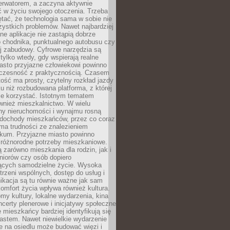
erwatorem, a zaczyna aktywnie
ć w życiu swojego otoczenia. Trzeba
tać, że technologia sama w sobie nie
ystkich problemów. Nawet najbardziej
e aplikacje nie zastąpią dobrze
 chodnika, punktualnego autobusu czy
j zabudowy. Cyfrowe narzędzia są
tylko wtedy, gdy wspierają realne
iasto przyjazne człowiekowi powinno
czesność z praktycznością. Czasem
ość ma prosty, czytelny rozkład jazdy
u niż rozbudowana platforma, z której
ie korzystać. Istotnym tematem
wnież mieszkalnictwo. W wielu
ny nieruchomości i wynajmu rosną
ż dochody mieszkańców, przez co coraz
ma trudności ze znalezieniem
okum. Przyjazne miasto powinno
 różnorodne potrzeby mieszkaniowe.
 zarówno mieszkania dla rodzin, jak i
seniorów czy osób dopiero
ących samodzielne życie. Wysoka
trzeni wspólnych, dostęp do usług i
ikacja są tu równie ważne jak sam
omfort życia wpływa również kultura.
domy kultury, lokalne wydarzenia, kina
ncerty plenerowe i inicjatywy społeczne
e mieszkańcy bardziej identyfikują się
astem. Nawet niewielkie wydarzenie
e na osiedlu może budować więzi i