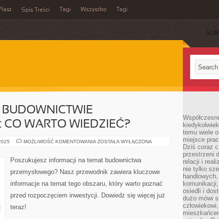
Piast
Tagi
Wszystko
Tagi
Spis Treści
SUB
 BUDOWNICTWIE
Współczesne 
 CO WARTO WIEDZIEĆ?
kiedykolwiek
temu wiele o
miejsce pra
PRZEWODNIK
 2025
MOŻLIWOŚĆ KOMENTOWANIA
ZOSTAŁA WYŁĄCZONA
Dziś coraz c
PO
BUDOWNICTWIE
przestrzeni 
PRZEMYSŁOWYM:
Poszukujesz informacji na temat budownictwa
relacji i re
CO
WARTO
nie tylko sz
przemysłowego? Nasz przewodnik zawiera kluczowe
WIEDZIEĆ?
handlowych, 
informacje na temat tego obszaru, który warto poznać
komunikacji
osiedli i do
przed rozpoczęciem inwestycji. Dowiedz się więcej już
dużo mówi si
człowiekowi,
teraz!
mieszkańcem