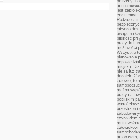
potrzeby. Do
ani najnowo
jest zaproje
codziennym 
Rodzice z m
bezpiecznych
łatwego dost
uwagę na ław
bliskość prz
pracy, kultu
możliwości p
Wszystkie te
planowanie 
odpowiedzial
miejska. Drz
nie są już t
dodatek. Cor
zdrowie, tem
samopoczuci
można wyjść
pracy na ław
pobliskim pa
wartościowe.
przestrzeń i
zabudowanyc
czynnikiem 
mniej ważna 
człowiekowi
samochodem.
autobusem, 