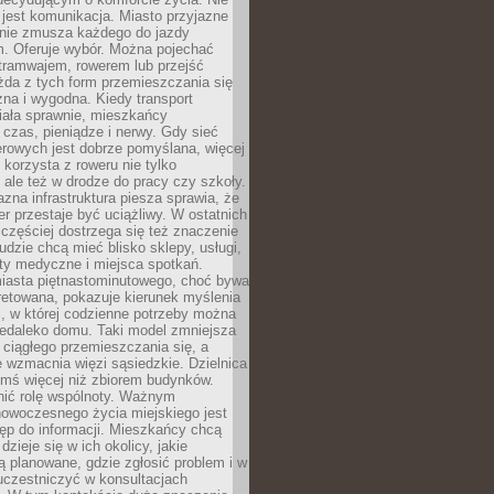
jest komunikacja. Miasto przyjazne
 nie zmusza każdego do jazdy
 Oferuje wybór. Można pojechać
tramwajem, rowerem lub przejść
żda z tych form przemieszczania się
zna i wygodna. Kiedy transport
iała sprawnie, mieszkańcy
czas, pieniądze i nerwy. Gdy sieć
rowych jest dobrze pomyślana, więcej
 korzysta z roweru nie tylko
, ale też w drodze do pracy czy szkoły.
jazna infrastruktura piesza sprawia, że
r przestaje być uciążliwy. W ostatnich
 częściej dostrzega się też znaczenie
Ludzie chcą mieć blisko sklepy, usługi,
ty medyczne i miejsca spotkań.
iasta piętnastominutowego, choć bywa
pretowana, pokazuje kierunek myślenia
i, w której codzienne potrzeby można
iedaleko domu. Taki model zmniejsza
ciągłego przemieszczania się, a
 wzmacnia więzi sąsiedzkie. Dzielnica
ymś więcej niż zbiorem budynków.
nić rolę wspólnoty. Ważnym
owoczesnego życia miejskiego jest
ęp do informacji. Mieszkańcy chcą
dzieje się w ich okolicy, jakie
ą planowane, gdzie zgłosić problem i w
uczestniczyć w konsultacjach