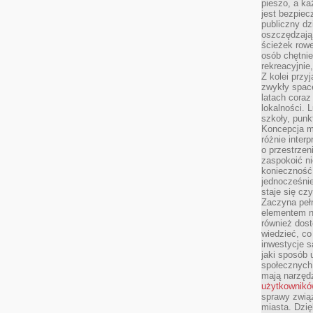
pieszo, a ka
jest bezpiec
publiczny dz
oszczędzają 
ścieżek rowe
osób chętnie
rekreacyjnie
Z kolei przy
zwykły space
latach coraz
lokalności. 
szkoły, punk
Koncepcja m
różnie inter
o przestrzen
zaspokoić n
konieczność 
jednocześnie
staje się cz
Zaczyna peł
elementem n
również dost
wiedzieć, co 
inwestycje s
jaki sposób 
społecznych
mają narzędz
użytkownik
sprawy zwią
miasta. Dzię