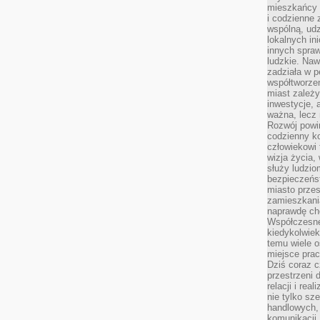
mieszkańcy 
i codzienne 
wspólną, udz
lokalnych in
innych spraw
ludzkie. Naw
zadziała w p
współtworzen
miast zależ
inwestycje, 
ważna, lecz 
Rozwój powin
codzienny k
człowiekowi 
wizja życia,
służy ludzi
bezpieczeńs
miasto przes
zamieszkania
naprawdę ch
Współczesne 
kiedykolwiek
temu wiele o
miejsce pra
Dziś coraz c
przestrzeni 
relacji i re
nie tylko sz
handlowych, 
komunikacji