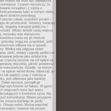
bre miasto nie musi być największe
cześniejsze. Czasem wystarczy, że
ktowane rozsądnie i z myślą o
funkcjonowaniu ludzi w różnym wieku.
ałymi dziećmi potrzebują
 placów zabaw, szerokich przejść i
ępu do przedszkoli. Seniorzy zwracają
ki, dogodny transport publiczny i
ychodni. Młodzi dorośli cenią miejsca
rę, rozrywkę oraz elastyczne
rzemieszczania się po mieście.
 potrzeby mogą się uzupełniać, jeśli
przestrzeni odbywa się w sposób
ny. Wielką rolę odgrywa zieleń
ewa, parki, skwery i ogrody społeczne
raktowane jedynie jako estetyczny
az częściej rozumie się ich wpływ na
peraturę otoczenia, jakość powietrza i
e mieszkańców. Osiedle, na którym
 na spacer wśród drzew, odpocząć po
ce lub spędzić czas z rodziną w
rku, jest odbierane jako bardziej
 Zieleń wycisza, porządkuje
 daje wytchnienie od hałasu. W gęsto
h miejscach może być wręcz
decydującym o komforcie życia. Nie
jest komunikacja. Miasto przyjazne
 nie zmusza każdego do jazdy
 Oferuje wybór. Można pojechać
tramwajem, rowerem lub przejść