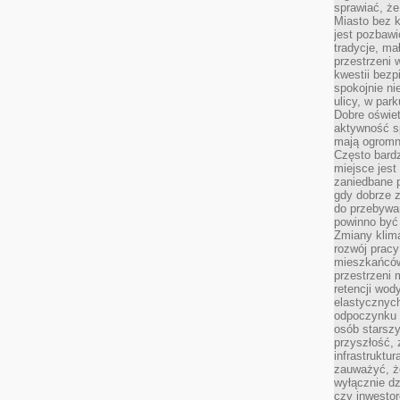
sprawiać, że
Miasto bez k
jest pozbawi
tradycje, ma
przestrzeni 
kwestii bezp
spokojnie ni
ulicy, w pa
Dobre oświet
aktywność s
mają ogromn
Często bardzi
miejsce jes
zaniedbane p
gdy dobrze z
do przebywan
powinno być
Zmiany klima
rozwój pracy
mieszkańców
przestrzeni 
retencji wod
elastycznych
odpoczynku o
osób starszy
przyszłość, 
infrastruktu
zauważyć, że
wyłącznie dz
czy inwestor