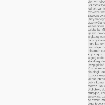
biernym obs
uczestniczy
jednak pamię
rozwiąże wsz
zaawansowan
utrzymanego
przemyślane
wartościowe 
działania. M
łączyć nowo
większą wart
na przystank
mało kto um
pozostaje ró
miastach ce
szybciej ni
więcej osób 
stabilnego l
uwzględniać
Potrzebne są
dla singli, 
rozpoczynaj
jakość przes
dobra komun
metraż. Na k
Biblioteki, 
studyjne, ko
sprawiają, ż
ze swoim mi
organizowan