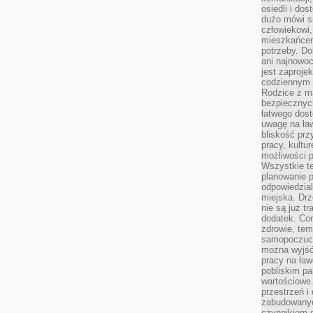
osiedli i do
dużo mówi si
człowiekowi,
mieszkańcem
potrzeby. Do
ani najnowo
jest zaproje
codziennym 
Rodzice z m
bezpiecznych
łatwego dost
uwagę na ław
bliskość prz
pracy, kultu
możliwości p
Wszystkie te
planowanie 
odpowiedzial
miejska. Drz
nie są już t
dodatek. Cor
zdrowie, tem
samopoczuci
można wyjść
pracy na ław
pobliskim pa
wartościowe.
przestrzeń i
zabudowanyc
czynnikiem 