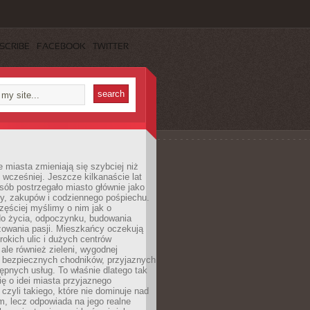
SCRIBE
FACEBOOK
TWITTER
miasta zmieniają się szybciej niż
 wcześniej. Jeszcze kilkanaście lat
sób postrzegało miasto głównie jako
cy, zakupów i codziennego pośpiechu.
zęściej myślimy o nim jak o
do życia, odpoczynku, budowania
alizowania pasji. Mieszkańcy oczekują
erokich ulic i dużych centrów
ale również zieleni, wygodnej
, bezpiecznych chodników, przyjaznych
stępnych usług. To właśnie dlatego tak
ę o idei miasta przyjaznego
 czyli takiego, które nie dominuje nad
, lecz odpowiada na jego realne