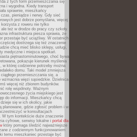
żda z tych form przemieszczania się
zna i wygodna. Kiedy transport
iała sprawnie, mieszkańcy
czas, pieniądze i nerwy. Gdy sieć
rowych jest dobrze pomyślana, więcej
 korzysta z roweru nie tylko
, ale też w drodze do pracy czy szkoły.
jazna infrastruktura piesza sprawia, że
r przestaje być uciążliwy. W ostatnich
 częściej dostrzega się też znaczenie
Ludzie chcą mieć blisko sklepy, usługi,
ty medyczne i miejsca spotkań.
iasta piętnastominutowego, choć bywa
pretowana, pokazuje kierunek myślenia
i, w której codzienne potrzeby można
iedaleko domu. Taki model zmniejsza
ciągłego przemieszczania się, a
 wzmacnia więzi sąsiedzkie. Dzielnica
ymś więcej niż zbiorem budynków.
nić rolę wspólnoty. Ważnym
owoczesnego życia miejskiego jest
ęp do informacji. Mieszkańcy chcą
dzieje się w ich okolicy, jakie
ą planowane, gdzie zgłosić problem i w
uczestniczyć w konsultacjach
. W tym kontekście duże znaczenie
ia cyfrowe, serwisy lokalne i
portal dla
ów
który pomaga śledzić najważniejsze
zane z codziennym funkcjonowaniem
ki temu mieszkaniec przestaje być