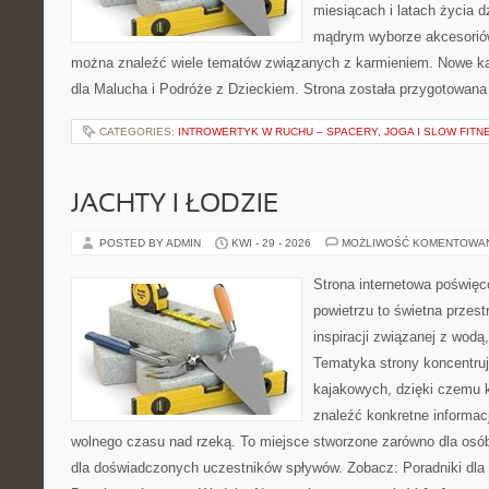
miesiącach i latach życia 
mądrym wyborze akcesoriów
można znaleźć wiele tematów związanych z karmieniem. Nowe kat
dla Malucha i Podróże z Dzieckiem. Strona została przygotowana
CATEGORIES:
INTROWERTYK W RUCHU – SPACERY, JOGA I SLOW FITN
JACHTY I ŁODZIE
POSTED BY ADMIN
KWI - 29 - 2026
MOŻLIWOŚĆ KOMENTOWA
Strona internetowa poświęc
powietrzu to świetna przest
inspiracji związanej z wodą
Tematyka strony koncentru
kajakowych, dzięki czemu 
znaleźć konkretne informac
wolnego czasu nad rzeką. To miejsce stworzone zarówno dla osób
dla doświadczonych uczestników spływów. Zobacz: Poradniki dla 