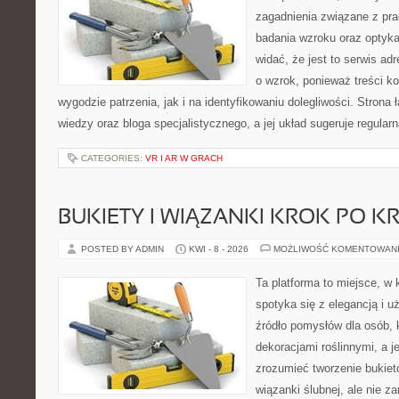
zagadnienia związane z prac
badania wzroku oraz optyka
widać, że jest to serwis a
o wzrok, ponieważ treści k
wygodzie patrzenia, jak i na identyfikowaniu dolegliwości. Strona
wiedzy oraz bloga specjalistycznego, a jej układ sugeruje regularn
CATEGORIES:
VR I AR W GRACH
BUKIETY I WIĄZANKI KROK PO K
POSTED BY ADMIN
KWI - 8 - 2026
MOŻLIWOŚĆ KOMENTOWAN
Ta platforma to miejsce, w
spotyka się z elegancją i 
źródło pomysłów dla osób, k
dekoracjami roślinnymi, a j
zrozumieć tworzenie bukiet
wiązanki ślubnej, ale nie z