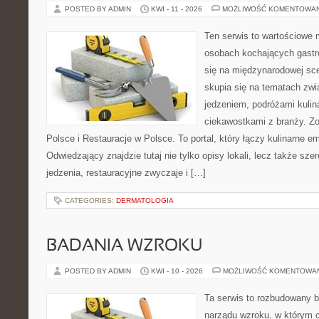
POSTED BY ADMIN
KWI - 11 - 2026
MOŻLIWOŚĆ KOMENTOWA
Ten serwis to wartościowe 
osobach kochających gastro
się na międzynarodowej sce
skupia się na tematach zwi
jedzeniem, podróżami kulina
ciekawostkami z branży. Z
Polsce i Restauracje w Polsce. To portal, który łączy kulinarne e
Odwiedzający znajdzie tutaj nie tylko opisy lokali, lecz także szer
jedzenia, restauracyjne zwyczaje i […]
CATEGORIES:
DERMATOLOGIA
BADANIA WZROKU
POSTED BY ADMIN
KWI - 10 - 2026
MOŻLIWOŚĆ KOMENTOWA
Ta serwis to rozbudowany b
narządu wzroku, w którym c