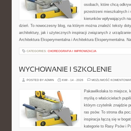
osobach, które chcą odkry
przestrzeni mieszkalnych i
kierunków wpływających na
dzień. To nowoczesny blog, na którym można znaleźć teksty doty
architektury, jak i użytecznych inspiracji związanych z urządza
Architektura Eksperymentalna i Architektura Eksperymentalna. N
CATEGORIES:
CHOREOGRAFIA I IMPROWIZACJA
WYCHOWANIE I SZKOLENIE
POSTED BY ADMIN
KWI - 14 - 2026
MOŻLIWOŚĆ KOMENTOWA
Pakawilkolaka to miejsce, k
myślą o właścicielach pupi
którym czytelnik znajdzie 
ras psów. To strona dla po
inspiracja łączą się w boga
kategorie to Rasy Psów i P