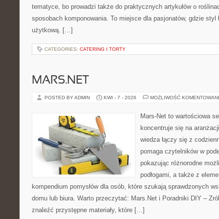
tematyce, bo prowadzi także do praktycznych artykułów o roślinac
sposobach komponowania. To miejsce dla pasjonatów, gdzie styl 
użytkową. […]
CATEGORIES:
CATERING I TORTY
MARS.NET
POSTED BY ADMIN
KWI - 7 - 2026
MOŻLIWOŚĆ KOMENTOWAN
Mars-Net to wartościowa se
koncentruje się na aranżacj
wiedza łączy się z codzie
pomaga czytelników w pode
pokazując różnorodne możl
podłogami, a także z elem
kompendium pomysłów dla osób, które szukają sprawdzonych ws
domu lub biura. Warto przeczytać: Mars.Net i Poradniki DIY – Zr
znaleźć przystępne materiały, które […]