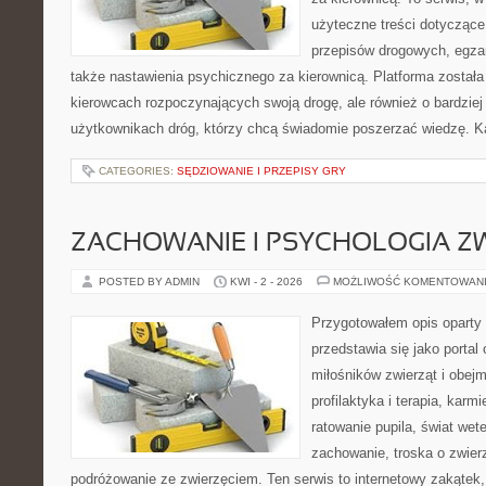
użyteczne treści dotyczące
przepisów drogowych, egza
także nastawienia psychicznego za kierownicą. Platforma został
kierowcach rozpoczynających swoją drogę, ale również o bardzie
użytkownikach dróg, którzy chcą świadomie poszerzać wiedzę. Ka
CATEGORIES:
SĘDZIOWANIE I PRZEPISY GRY
ZACHOWANIE I PSYCHOLOGIA Z
POSTED BY ADMIN
KWI - 2 - 2026
MOŻLIWOŚĆ KOMENTOWAN
Przygotowałem opis oparty 
przedstawia się jako portal 
miłośników zwierząt i obejm
profilaktyka i terapia, karm
ratowanie pupila, świat wete
zachowanie, troska o zwier
podróżowanie ze zwierzęciem. Ten serwis to internetowy zakątek,