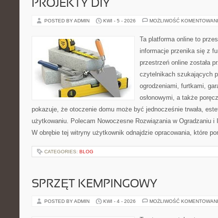
PROJEKTY DIY
POSTED BY ADMIN
KWI - 5 - 2026
MOŻLIWOŚĆ KOMENTOWAN
Ta platforma online to prze
informacje przenika się z f
przestrzeń online została 
czytelnikach szukających 
ogrodzeniami, furtkami, ga
osłonowymi, a także poręcza
pokazuje, że otoczenie domu może być jednocześnie trwała, est
użytkowaniu. Polecam Nowoczesne Rozwiązania w Ogradzaniu i In
W obrębie tej witryny użytkownik odnajdzie opracowania, które 
CATEGORIES:
BLOG
SPRZĘT KEMPINGOWY
POSTED BY ADMIN
KWI - 4 - 2026
MOŻLIWOŚĆ KOMENTOWAN