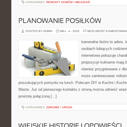
CATEGORIES:
REMONTY DOMÓW I MIESZKAŃ
PLANOWANIE POSIŁKÓW
POSTED BY ADMIN
MAJ - 4 - 2026
MOŻLIWOŚĆ KOMENTOWAN
kameralne bistro to adres, 
osobach lubiących codzienn
internetowa pokazuje chara
propozycje kulinarne mają 
również przygotowane z dbał
może zainteresować miłośni
poszukujących pomysłu na lunch. Polecam DIY w Kuchni i Kuchni
Waste. Już od pierwszego kontaktu z stroną można odnieść wrażen
prostotę połączoną […]
CATEGORIES:
ZDROWIE I URODA
WIEJSKIE HISTORIE I OPOWIEŚCI