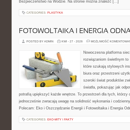
Bezpieczeństwo na Wodzie. Na stronie można znaleźć […]
CATEGORIES:
PLASTYKA
FOTOWOLTAIKA I ENERGIA ODN
POSTED BY ADMIN
KWI - 27 - 2026
MOŻLIWOŚĆ KOMENTOWA
Nowoczesna platforma sie
rozwiązaniom świetlnym to 
które szukają stylowych ins
biura oraz przestrzeni użyt
szeroki świat produktów zw
światła, pokazując jak odp
potrafią upiększyć każde wnętrze. To przestrzeń dla tych, którzy 
jednocześnie zwracają uwagę na solidność wykonania i codzienny
Polecam: Eko i Oszczędzanie Energii i Fotowoltaika i Energia Od
CATEGORIES:
EKO-MITY I FAKTY