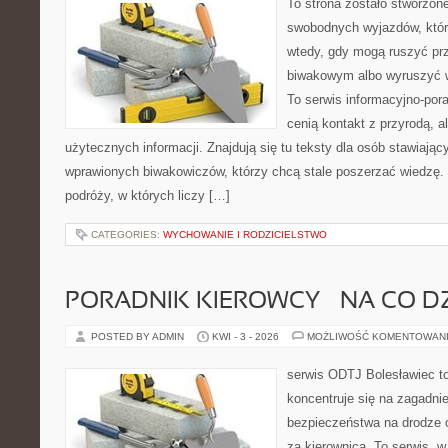
To strona zostało stworzon
swobodnych wyjazdów, które 
wtedy, gdy mogą ruszyć pr
biwakowym albo wyruszyć 
To serwis informacyjno-pora
cenią kontakt z przyrodą, a
użytecznych informacji. Znajdują się tu teksty dla osób stawiając
wprawionych biwakowiczów, którzy chcą stale poszerzać wiedzę. 
podróży, w których liczy […]
CATEGORIES:
WYCHOWANIE I RODZICIELSTWO
PORADNIK KIEROWCY – NA CO D
POSTED BY ADMIN
KWI - 3 - 2026
MOŻLIWOŚĆ KOMENTOWAN
serwis ODTJ Bolesławiec to
koncentruje się na zagadni
bezpieczeństwa na drodze o
za kierownicą. To serwis, 