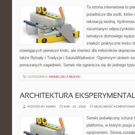
Ta strona internetowa to p
poradnicze dla osób, które i
rekreacją wodną, hydromas
rozumianym odpoczynkiem. 
tematyce domowego wypocz
znaleźć praktyczne treści 
stawiających pierwsze kroki, ale również dla miłośników doprac
także Rytuały i Tradycje i SaunaWadowice. Ogromnym atutem ser
poruszanych zagadnień. Serwis nie ogranicza się do jednego ty
CATEGORIES:
ANGIELSKI Z MUZYKI
ARCHITEKTURA EKSPERYMENTA
POSTED BY ADMIN
KWI - 16 - 2026
MOŻLIWOŚĆ KOMENTOWA
Serwis poświęcony sztuce k
platforma, w którym pasja 
spojrzeniem. Strona został