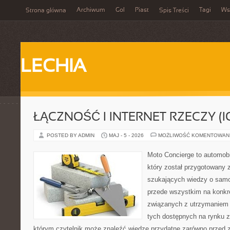
Archiwum
Gol
Piast
Tagi
Ws
Strona główna
Spis Treści
LECHIA
ŁĄCZNOŚĆ I INTERNET RZECZY (I
POSTED BY ADMIN
MAJ - 5 - 2026
MOŻLIWOŚĆ KOMENTOWAN
Moto Concierge to automobi
który został przygotowany 
szukających wiedzy o samo
przede wszystkim na konk
związanych z utrzymaniem
tych dostępnych na rynku z 
którym czytelnik może znaleźć wiedzę przydatne zarówno przed 