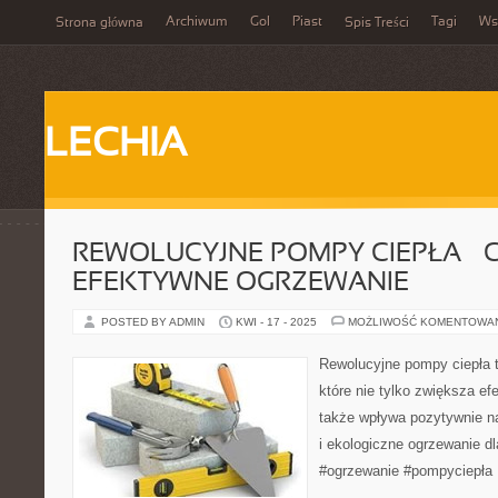
Archiwum
Gol
Piast
Tagi
Ws
Strona główna
Spis Treści
LECHIA
REWOLUCYJNE POMPY CIEPŁA – C
EFEKTYWNE OGRZEWANIE
POSTED BY ADMIN
KWI - 17 - 2025
MOŻLIWOŚĆ KOMENTOWA
Rewolucyjne pompy ciepła 
które nie tylko zwiększa e
także wpływa pozytywnie n
i ekologiczne ogrzewanie d
#ogrzewanie #pompyciepła