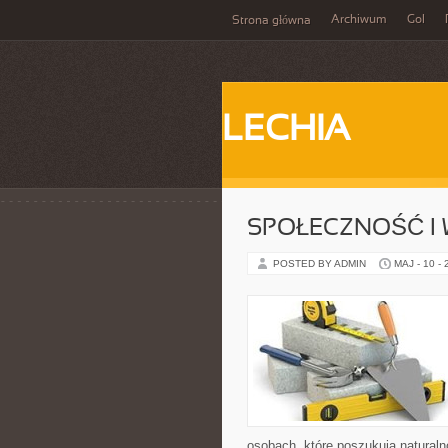
Archiwum
Gol
Strona główna
LECHIA
SPOŁECZNOŚĆ I 
POSTED BY ADMIN
MAJ - 10 -
osobach, które poszukują naturaln