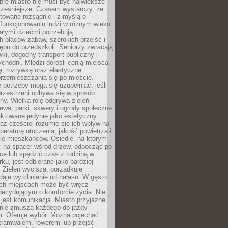
bre miasto nie musi być największe
cześniejsze. Czasem wystarczy, że
ktowane rozsądnie i z myślą o
funkcjonowaniu ludzi w różnym wieku.
ałymi dziećmi potrzebują
 placów zabaw, szerokich przejść i
ępu do przedszkoli. Seniorzy zwracają
ki, dogodny transport publiczny i
ychodni. Młodzi dorośli cenią miejsca
rę, rozrywkę oraz elastyczne
rzemieszczania się po mieście.
 potrzeby mogą się uzupełniać, jeśli
przestrzeni odbywa się w sposób
ny. Wielką rolę odgrywa zieleń
ewa, parki, skwery i ogrody społeczne
raktowane jedynie jako estetyczny
az częściej rozumie się ich wpływ na
peraturę otoczenia, jakość powietrza i
e mieszkańców. Osiedle, na którym
 na spacer wśród drzew, odpocząć po
ce lub spędzić czas z rodziną w
rku, jest odbierane jako bardziej
 Zieleń wycisza, porządkuje
 daje wytchnienie od hałasu. W gęsto
h miejscach może być wręcz
decydującym o komforcie życia. Nie
jest komunikacja. Miasto przyjazne
 nie zmusza każdego do jazdy
 Oferuje wybór. Można pojechać
tramwajem, rowerem lub przejść