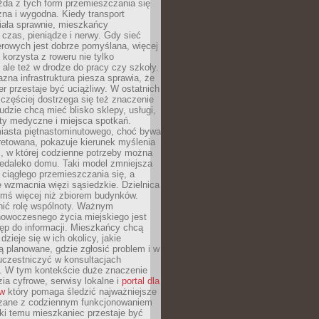
żda z tych form przemieszczania się
zna i wygodna. Kiedy transport
iała sprawnie, mieszkańcy
czas, pieniądze i nerwy. Gdy sieć
rowych jest dobrze pomyślana, więcej
 korzysta z roweru nie tylko
, ale też w drodze do pracy czy szkoły.
jazna infrastruktura piesza sprawia, że
r przestaje być uciążliwy. W ostatnich
 częściej dostrzega się też znaczenie
Ludzie chcą mieć blisko sklepy, usługi,
ty medyczne i miejsca spotkań.
iasta piętnastominutowego, choć bywa
pretowana, pokazuje kierunek myślenia
i, w której codzienne potrzeby można
iedaleko domu. Taki model zmniejsza
ciągłego przemieszczania się, a
 wzmacnia więzi sąsiedzkie. Dzielnica
ymś więcej niż zbiorem budynków.
nić rolę wspólnoty. Ważnym
owoczesnego życia miejskiego jest
ęp do informacji. Mieszkańcy chcą
dzieje się w ich okolicy, jakie
ą planowane, gdzie zgłosić problem i w
uczestniczyć w konsultacjach
. W tym kontekście duże znaczenie
ia cyfrowe, serwisy lokalne i
portal dla
ów
który pomaga śledzić najważniejsze
zane z codziennym funkcjonowaniem
ki temu mieszkaniec przestaje być