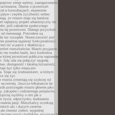
poprzez swoje wybory, zaangażowanie
zachowania. Dbanie o przestrzeń
iał w konsultacjach, wspieranie
icjatyw i zwykła życzliwość wobec
iają, że miasto staje się bardziej
et najlepszy projekt urbanistyczny nie
ełni, jeśli zabraknie społecznego
ia tej przestrzeni. Dlatego przyszłość
y od równowagi. Potrzebne są
ale też rozsądek. Nowoczesność jest
nie powinna wypierać funkcjonalności.
ien iść w parze z dbałością o
omfort mieszkańców. Miasto przyjazne
to nie modne hasło, lecz konkretna
 w której przestrzeń publiczna naprawdę
om. Gdy uda się połączyć wygodę,
two, dostępność i lokalną tożsamość,
taje być tylko miejscem
. Staje się środowiskiem, w którym
ce się żyć.
miasta zmieniają się szybciej niż
 wcześniej. Jeszcze kilkanaście lat
sób postrzegało miasto głównie jako
cy, zakupów i codziennego pośpiechu.
zęściej myślimy o nim jak o
do życia, odpoczynku, budowania
alizowania pasji. Mieszkańcy oczekują
erokich ulic i dużych centrów
ale również zieleni, wygodnej
, bezpiecznych chodników, przyjaznych