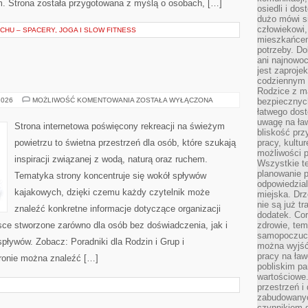
m. Strona została przygotowana z myślą o osobach, […]
osiedli i do
dużo mówi si
człowiekowi,
HU – SPACERY, JOGA I SLOW FITNESS
mieszkańcem
potrzeby. Do
ani najnowo
jest zaproje
codziennym 
Rodzice z m
JACHTY
2026
MOŻLIWOŚĆ KOMENTOWANIA
ZOSTAŁA WYŁĄCZONA
bezpiecznych
I
łatwego dost
ŁODZIE
uwagę na ław
Strona internetowa poświęcony rekreacji na świeżym
bliskość prz
powietrzu to świetna przestrzeń dla osób, które szukają
pracy, kultu
możliwości p
inspiracji związanej z wodą, naturą oraz ruchem.
Wszystkie te
planowanie 
Tematyka strony koncentruje się wokół spływów
odpowiedzial
kajakowych, dzięki czemu każdy czytelnik może
miejska. Drz
nie są już t
znaleźć konkretne informacje dotyczące organizacji
dodatek. Cor
sce stworzone zarówno dla osób bez doświadczenia, jak i
zdrowie, tem
samopoczuci
ływów. Zobacz: Poradniki dla Rodzin i Grup i
można wyjść
pracy na ław
ronie można znaleźć […]
pobliskim pa
wartościowe.
przestrzeń i
zabudowanyc
czynnikiem 