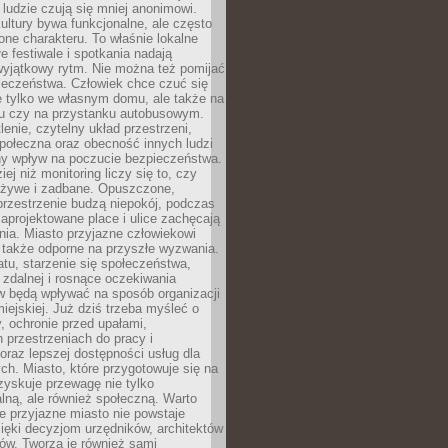
 ludzie czują się mniej anonimowi.
ultury bywa funkcjonalne, ale często
one charakteru. To właśnie lokalne
łe festiwale i spotkania nadają
wyjątkowy rytm. Nie można też pomijać
ieczeństwa. Człowiek chce czuć się
e tylko we własnym domu, ale także na
rku czy na przystanku autobusowym.
lenie, czytelny układ przestrzeni,
połeczna oraz obecność innych ludzi
y wpływ na poczucie bezpieczeństwa.
ej niż monitoring liczy się to, czy
t żywe i zadbane. Opuszczone,
rzestrzenie budzą niepokój, podczas
aprojektowane place i ulice zachęcają
ia. Miasto przyjazne człowiekowi
 także odporne na przyszłe wyzwania.
tu, starzenie się społeczeństwa,
 zdalnej i rosnące oczekiwania
 będą wpływać na sposób organizacji
miejskiej. Już dziś trzeba myśleć o
y, ochronie przed upałami,
 przestrzeniach do pracy i
raz lepszej dostępności usług dla
ch. Miasto, które przygotowuje się na
zyskuje przewagę nie tylko
ralną, ale również społeczną. Warto
 przyjazne miasto nie powstaje
ięki decyzjom urzędników, architektów
ów. Tworzą je również sami