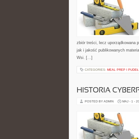
zbiór treści, lecz uporządkowana 
jak i jakość publikowanych materia
Wsi. […]
CATEGORIES:
MEAL PREP I PUDEŁ
HISTORIA CYBER
POSTED BY ADMIN
MAJ - 1 - 2