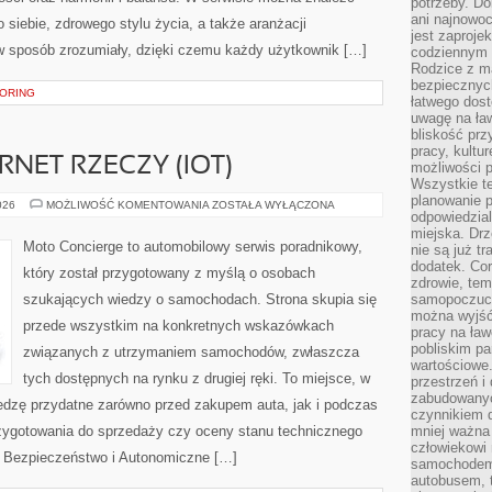
potrzeby. Do
ani najnowo
 siebie, zdrowego stylu życia, a także aranżacji
jest zaproje
 w sposób zrozumiały, dzięki czemu każdy użytkownik […]
codziennym 
Rodzice z m
bezpiecznych
TORING
łatwego dost
uwagę na ław
bliskość prz
pracy, kultu
RNET RZECZY (IOT)
możliwości p
Wszystkie te
planowanie 
ŁĄCZNOŚĆ
026
MOŻLIWOŚĆ KOMENTOWANIA
ZOSTAŁA WYŁĄCZONA
odpowiedzial
I
INTERNET
miejska. Drz
RZECZY
Moto Concierge to automobilowy serwis poradnikowy,
nie są już t
(IOT)
dodatek. Cor
który został przygotowany z myślą o osobach
zdrowie, tem
szukających wiedzy o samochodach. Strona skupia się
samopoczuci
można wyjść
przede wszystkim na konkretnych wskazówkach
pracy na ław
pobliskim pa
związanych z utrzymaniem samochodów, zwłaszcza
wartościowe.
tych dostępnych na rynku z drugiej ręki. To miejsce, w
przestrzeń i
zabudowanyc
edzę przydatne zarówno przed zakupem auta, jak i podczas
czynnikiem 
zygotowania do sprzedaży czy oceny stanu technicznego
mniej ważna 
człowiekowi
 Bezpieczeństwo i Autonomiczne […]
samochodem.
autobusem, 