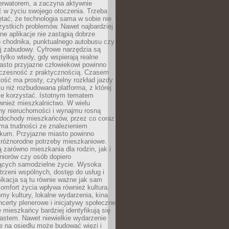
erwatorem, a zaczyna aktywnie
ć w życiu swojego otoczenia. Trzeba
tać, że technologia sama w sobie nie
ystkich problemów. Nawet najbardziej
e aplikacje nie zastąpią dobrze
 chodnika, punktualnego autobusu czy
j zabudowy. Cyfrowe narzędzia są
tylko wtedy, gdy wspierają realne
iasto przyjazne człowiekowi powinno
czesność z praktycznością. Czasem
ość ma prosty, czytelny rozkład jazdy
u niż rozbudowana platforma, z której
ie korzystać. Istotnym tematem
wnież mieszkalnictwo. W wielu
ny nieruchomości i wynajmu rosną
ż dochody mieszkańców, przez co coraz
ma trudności ze znalezieniem
okum. Przyjazne miasto powinno
 różnorodne potrzeby mieszkaniowe.
 zarówno mieszkania dla rodzin, jak i
seniorów czy osób dopiero
ących samodzielne życie. Wysoka
trzeni wspólnych, dostęp do usług i
ikacja są tu równie ważne jak sam
omfort życia wpływa również kultura.
domy kultury, lokalne wydarzenia, kina
ncerty plenerowe i inicjatywy społeczne
e mieszkańcy bardziej identyfikują się
astem. Nawet niewielkie wydarzenie
e na osiedlu może budować więzi i