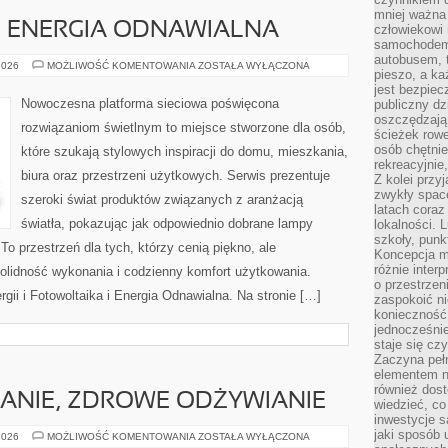
mniej ważna 
I ENERGIA ODNAWIALNA
człowiekowi
samochodem.
autobusem, 
FOTOWOLTAIKA
2026
MOŻLIWOŚĆ KOMENTOWANIA
ZOSTAŁA WYŁĄCZONA
pieszo, a ka
I
ENERGIA
jest bezpiec
ODNAWIALNA
Nowoczesna platforma sieciowa poświęcona
publiczny dz
oszczędzają 
rozwiązaniom świetlnym to miejsce stworzone dla osób,
ścieżek rowe
osób chętnie
które szukają stylowych inspiracji do domu, mieszkania,
rekreacyjnie
biura oraz przestrzeni użytkowych. Serwis prezentuje
Z kolei przy
zwykły space
szeroki świat produktów związanych z aranżacją
latach coraz
światła, pokazując jak odpowiednio dobrane lampy
lokalności. 
szkoły, punk
To przestrzeń dla tych, którzy cenią piękno, ale
Koncepcja m
różnie inter
olidność wykonania i codzienny komfort użytkowania.
o przestrzen
ii i Fotowoltaika i Energia Odnawialna. Na stronie […]
zaspokoić n
konieczność 
jednocześnie
staje się cz
Zaczyna peł
elementem n
również dost
ANIE, ZDROWE ODŻYWIANIE
wiedzieć, co 
inwestycje s
jaki sposób 
DIETA,
2026
MOŻLIWOŚĆ KOMENTOWANIA
ZOSTAŁA WYŁĄCZONA
ODCHUDZANIE,