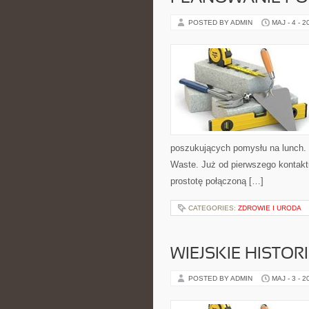
POSTED BY ADMIN
MAJ - 4 - 2
poszukujących pomysłu na lunch. 
Waste. Już od pierwszego kontaktu
prostotę połączoną […]
CATEGORIES:
ZDROWIE I URODA
WIEJSKIE HISTOR
POSTED BY ADMIN
MAJ - 3 - 2