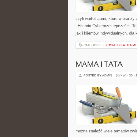
czyli wartościami, które w branż
i Historia Cyberprzestępczości. To
jak i klientów indywidualnych, dla
CATEGORIES:
KOSMETYKA DLA MŁ
MAMA I TATA
POSTED BY ADMIN
KWI - 30 - 
można znaleźć wiele tematów zwią