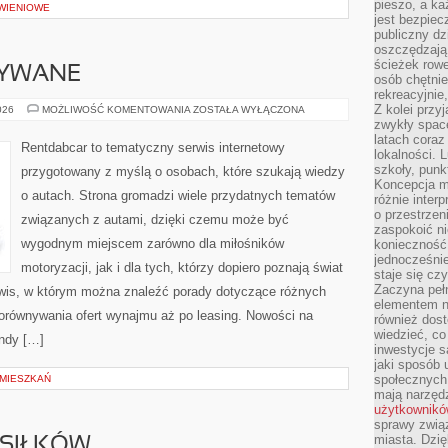
pieszo, a ka
WIENIOWE
jest bezpiec
publiczny dz
oszczędzają 
ścieżek rowe
YWANE
osób chętnie
rekreacyjnie
Z kolei przy
SAMOCHODY
026
MOŻLIWOŚĆ KOMENTOWANIA
ZOSTAŁA WYŁĄCZONA
UŻYWANE
zwykły space
latach coraz
Rentdabcar to tematyczny serwis internetowy
lokalności. 
szkoły, punk
przygotowany z myślą o osobach, które szukają wiedzy
Koncepcja m
o autach. Strona gromadzi wiele przydatnych tematów
różnie inter
o przestrzen
związanych z autami, dzięki czemu może być
zaspokoić n
wygodnym miejscem zarówno dla miłośników
konieczność 
jednocześnie
motoryzacji, jak i dla tych, którzy dopiero poznają świat
staje się cz
Zaczyna peł
wis, w którym można znaleźć porady dotyczące różnych
elementem n
porównywania ofert wynajmu aż po leasing. Nowości na
również dost
wiedzieć, co 
ndy […]
inwestycje s
jaki sposób 
społecznych
MIESZKAŃ
mają narzędz
użytkownik
sprawy zwią
miasta. Dzię
SIŁKÓW