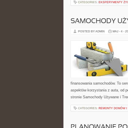
CATEGORIES:
EKSPERYMENTY ŻY
SAMOCHODY UŻ
POSTED BY ADMIN
MAJ - 4 - 2
finansowania samochodów. To ser
aspektów korzystania z auta, od 
stronie Samochody Używane i Tre
CATEGORIES:
REMONTY DOMÓW I 
PLANOWANIE PO