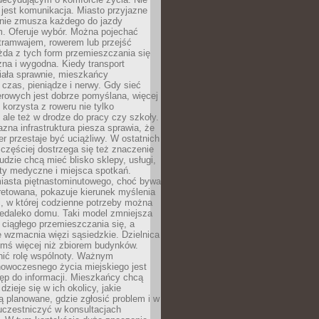
jest komunikacja. Miasto przyjazne
 nie zmusza każdego do jazdy
 Oferuje wybór. Można pojechać
tramwajem, rowerem lub przejść
żda z tych form przemieszczania się
zna i wygodna. Kiedy transport
iała sprawnie, mieszkańcy
czas, pieniądze i nerwy. Gdy sieć
rowych jest dobrze pomyślana, więcej
 korzysta z roweru nie tylko
, ale też w drodze do pracy czy szkoły.
jazna infrastruktura piesza sprawia, że
r przestaje być uciążliwy. W ostatnich
 częściej dostrzega się też znaczenie
Ludzie chcą mieć blisko sklepy, usługi,
ty medyczne i miejsca spotkań.
iasta piętnastominutowego, choć bywa
pretowana, pokazuje kierunek myślenia
i, w której codzienne potrzeby można
iedaleko domu. Taki model zmniejsza
ciągłego przemieszczania się, a
 wzmacnia więzi sąsiedzkie. Dzielnica
ymś więcej niż zbiorem budynków.
nić rolę wspólnoty. Ważnym
owoczesnego życia miejskiego jest
ęp do informacji. Mieszkańcy chcą
dzieje się w ich okolicy, jakie
ą planowane, gdzie zgłosić problem i w
uczestniczyć w konsultacjach