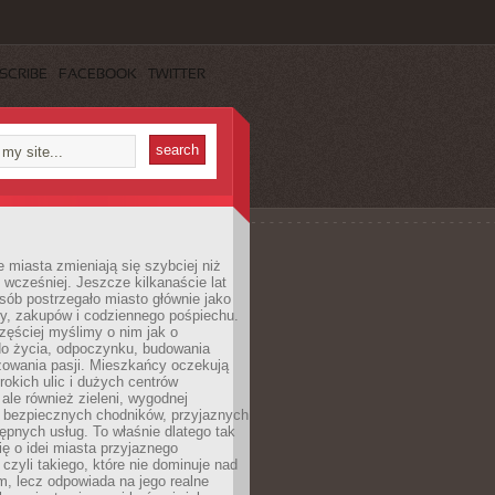
SCRIBE
FACEBOOK
TWITTER
miasta zmieniają się szybciej niż
 wcześniej. Jeszcze kilkanaście lat
sób postrzegało miasto głównie jako
cy, zakupów i codziennego pośpiechu.
zęściej myślimy o nim jak o
do życia, odpoczynku, budowania
alizowania pasji. Mieszkańcy oczekują
erokich ulic i dużych centrów
ale również zieleni, wygodnej
, bezpiecznych chodników, przyjaznych
stępnych usług. To właśnie dlatego tak
ę o idei miasta przyjaznego
 czyli takiego, które nie dominuje nad
, lecz odpowiada na jego realne