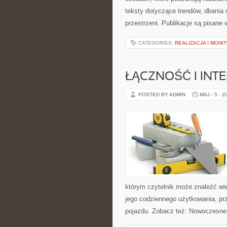
teksty dotyczące trendów, dbania o
przestrzeni. Publikacje są pisane
CATEGORIES:
REALIZACJA I MONI
ŁĄCZNOŚĆ I INTE
POSTED BY ADMIN
MAJ - 5 - 2
którym czytelnik może znaleźć wi
jego codziennego użytkowania, pr
pojazdu. Zobacz też: Nowoczesne