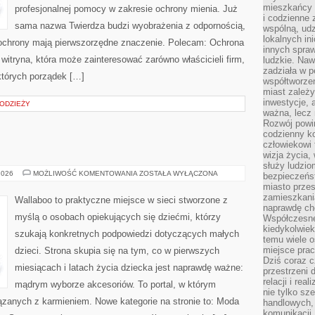
mieszkańcy 
profesjonalnej pomocy w zakresie ochrony mienia. Już
i codzienne 
sama nazwa Twierdza budzi wyobrażenia z odpornością,
wspólną, udz
lokalnych in
y ochrony mają pierwszorzędne znaczenie. Polecam: Ochrona
innych spraw
 witryna, która może zainteresować zarówno właścicieli firm,
ludzkie. Naw
zadziała w p
 których porządek […]
współtworzen
miast zależ
inwestycje, 
ODZIEŻY
ważna, lecz 
Rozwój powin
codzienny k
człowiekowi 
wizja życia,
służy ludzi
MAMA
2026
MOŻLIWOŚĆ KOMENTOWANIA
ZOSTAŁA WYŁĄCZONA
bezpieczeńs
I
miasto przes
TATA
zamieszkania
Wallaboo to praktyczne miejsce w sieci stworzone z
naprawdę ch
myślą o osobach opiekujących się dziećmi, którzy
Współczesne 
kiedykolwiek
szukają konkretnych podpowiedzi dotyczących małych
temu wiele o
miejsce pra
dzieci. Strona skupia się na tym, co w pierwszych
Dziś coraz c
miesiącach i latach życia dziecka jest naprawdę ważne:
przestrzeni 
relacji i re
mądrym wyborze akcesoriów. To portal, w którym
nie tylko sz
zanych z karmieniem. Nowe kategorie na stronie to: Moda
handlowych, 
komunikacji