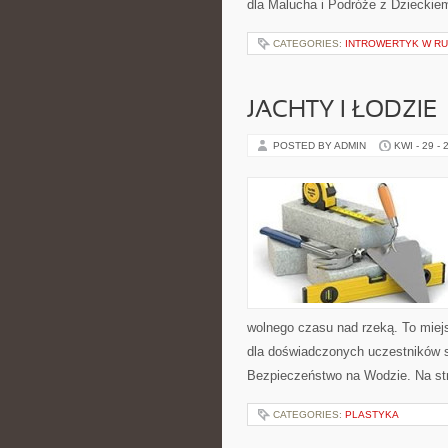
dla Malucha i Podróże z Dzieckie
CATEGORIES:
INTROWERTYK W RUC
JACHTY I ŁODZIE
POSTED BY ADMIN
KWI - 29 - 
wolnego czasu nad rzeką. To miej
dla doświadczonych uczestników sp
Bezpieczeństwo na Wodzie. Na st
CATEGORIES:
PLASTYKA