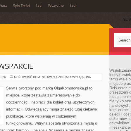
Piast
Tagi
Wszystko
Tagi
Spis Treści
SUB
WSPARCIE
Współczesne 
kiedykolwiek
SPOŁECZNOŚĆ
 2026
MOŻLIWOŚĆ KOMENTOWANIA
ZOSTAŁA WYŁĄCZONA
temu wiele o
I
miejsce pra
WSPARCIE
Dziś coraz c
Serwis tworzony pod marką OlgaKomorowska.pl to
przestrzeni 
miejsce, które zestawia zainteresowanie do
relacji i re
nie tylko sz
codzienności, inspiracji dla kobiet oraz użytecznych
handlowych, 
informacji. Odwiedzający mogą znaleźć tutaj ciekawe
komunikacji
osiedli i do
publikacje, które wspierają w codziennym
dużo mówi si
człowiekowi,
funkcjonowaniu. Witryna została stworzona z myślą o
mieszkańcem
ości oraz harmonii i balansu. W serwisie można znaleźć