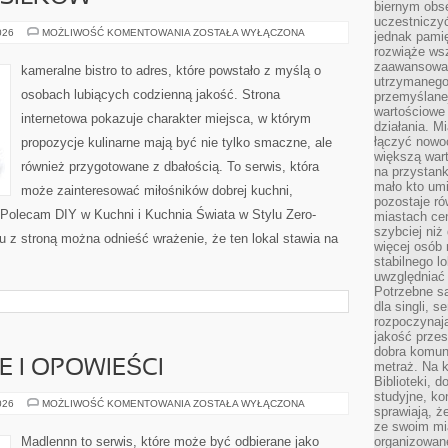
biernym obs
uczestniczy
PLANOWANIE
026
MOŻLIWOŚĆ KOMENTOWANIA
ZOSTAŁA WYŁĄCZONA
jednak pamię
POSIŁKÓW
rozwiąże wsz
zaawansowan
kameralne bistro to adres, które powstało z myślą o
utrzymanego
osobach lubiących codzienną jakość. Strona
przemyślane
wartościowe 
internetowa pokazuje charakter miejsca, w którym
działania. M
łączyć nowo
propozycje kulinarne mają być nie tylko smaczne, ale
większą wart
również przygotowane z dbałością. To serwis, która
na przystank
mało kto um
może zainteresować miłośników dobrej kuchni,
pozostaje ró
Polecam DIY w Kuchni i Kuchnia Świata w Stylu Zero-
miastach ce
szybciej ni
 z stroną można odnieść wrażenie, że ten lokal stawia na
więcej osób 
stabilnego l
uwzględniać
Potrzebne są
dla singli, 
rozpoczynaj
jakość przes
dobra komun
IE I OPOWIEŚCI
metraż. Na k
Biblioteki, 
studyjne, ko
WIEJSKIE
026
MOŻLIWOŚĆ KOMENTOWANIA
ZOSTAŁA WYŁĄCZONA
sprawiają, ż
HISTORIE
I
ze swoim mi
OPOWIEŚCI
Madlennn to serwis, które może być odbierane jako
organizowan