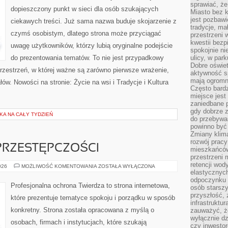
sprawiać, że
dopieszczony punkt w sieci dla osób szukających
Miasto bez k
jest pozbawi
ciekawych treści. Już sama nazwa buduje skojarzenie z
tradycje, ma
czymś osobistym, dlatego strona może przyciągać
przestrzeni 
kwestii bezp
uwagę użytkowników, którzy lubią oryginalne podejście
spokojnie ni
do prezentowania tematów. To nie jest przypadkowy
ulicy, w pa
Dobre oświet
przestrzeń, w której ważne są zarówno pierwsze wrażenie,
aktywność s
mają ogromn
łów. Nowości na stronie: Życie na wsi i Tradycje i Kultura
Często bardzi
miejsce jes
zaniedbane p
gdy dobrze z
KA NA CAŁY TYDZIEŃ
do przebywan
powinno być
Zmiany klima
rozwój pracy
PRZESTĘPCZOŚCI
mieszkańców
przestrzeni 
retencji wod
HISTORIA
026
MOŻLIWOŚĆ KOMENTOWANIA
ZOSTAŁA WYŁĄCZONA
CYBERPRZESTĘPCZOŚCI
elastycznych
odpoczynku o
Profesjonalna ochrona Twierdza to strona internetowa,
osób starszy
przyszłość, 
które prezentuje tematyce spokoju i porządku w sposób
infrastruktu
konkretny. Strona została opracowana z myślą o
zauważyć, że
wyłącznie dz
osobach, firmach i instytucjach, które szukają
czy inwestor