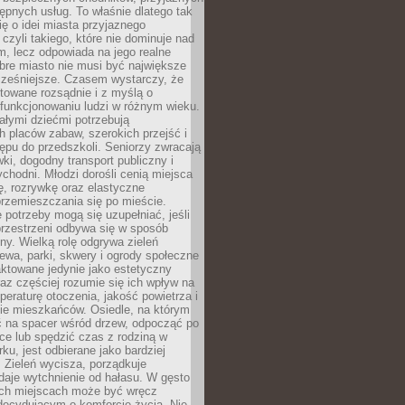
stępnych usług. To właśnie dlatego tak
ę o idei miasta przyjaznego
 czyli takiego, które nie dominuje nad
, lecz odpowiada na jego realne
bre miasto nie musi być największe
cześniejsze. Czasem wystarczy, że
ktowane rozsądnie i z myślą o
funkcjonowaniu ludzi w różnym wieku.
ałymi dziećmi potrzebują
 placów zabaw, szerokich przejść i
ępu do przedszkoli. Seniorzy zwracają
ki, dogodny transport publiczny i
ychodni. Młodzi dorośli cenią miejsca
rę, rozrywkę oraz elastyczne
rzemieszczania się po mieście.
 potrzeby mogą się uzupełniać, jeśli
przestrzeni odbywa się w sposób
ny. Wielką rolę odgrywa zieleń
ewa, parki, skwery i ogrody społeczne
raktowane jedynie jako estetyczny
az częściej rozumie się ich wpływ na
peraturę otoczenia, jakość powietrza i
e mieszkańców. Osiedle, na którym
 na spacer wśród drzew, odpocząć po
ce lub spędzić czas z rodziną w
rku, jest odbierane jako bardziej
 Zieleń wycisza, porządkuje
 daje wytchnienie od hałasu. W gęsto
h miejscach może być wręcz
decydującym o komforcie życia. Nie