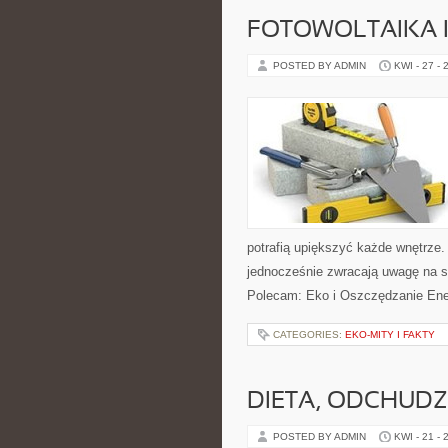
FOTOWOLTAIKA 
POSTED BY ADMIN
KWI - 27 - 
potrafią upiększyć każde wnętrze. 
jednocześnie zwracają uwagę na s
Polecam: Eko i Oszczędzanie Energ
CATEGORIES:
EKO-MITY I FAKTY
DIETA, ODCHUDZ
POSTED BY ADMIN
KWI - 21 - 