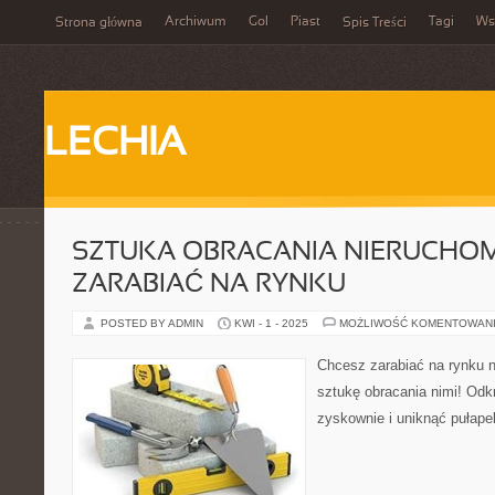
Archiwum
Gol
Piast
Tagi
Ws
Strona główna
Spis Treści
LECHIA
SZTUKA OBRACANIA NIERUCHOM
ZARABIAĆ NA RYNKU
POSTED BY ADMIN
KWI - 1 - 2025
MOŻLIWOŚĆ KOMENTOWAN
Chcesz zarabiać na rynku 
sztukę obracania nimi! Odk
zyskownie i uniknąć pułape