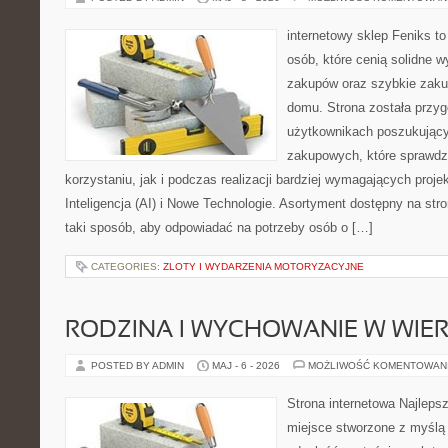
internetowy sklep Feniks t
osób, które cenią solidne 
zakupów oraz szybkie zak
domu. Strona została przy
użytkownikach poszukującyc
zakupowych, które sprawdz
korzystaniu, jak i podczas realizacji bardziej wymagających proj
Inteligencja (AI) i Nowe Technologie. Asortyment dostępny na str
taki sposób, aby odpowiadać na potrzeby osób o […]
CATEGORIES:
ZLOTY I WYDARZENIA MOTORYZACYJNE
RODZINA I WYCHOWANIE W WIE
POSTED BY ADMIN
MAJ - 6 - 2026
MOŻLIWOŚĆ KOMENTOWAN
Strona internetowa Najleps
miejsce stworzone z myślą 