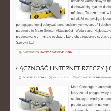
odnaleźć wartościowych tre
duchowością, życiem duch
refleksją. To przestrzeń, w
odnaleźć motywujące kazan
pomagające lepiej odkrywać sens codziennych wydarzeń i ducho
na stronie to Msze Święte i Aktualności i Wydarzenia. NajlepszeK
przygotowane z myślą o osobach, które chcą regularnie czytać tr
Szeroka […]
CATEGORIES:
KARTY GRAFICZNE (GPU)
ŁĄCZNOŚĆ I INTERNET RZECZY (I
POSTED BY ADMIN
MAJ - 5 - 2026
MOŻLIWOŚĆ KOMENTOWAN
Moto Concierge to automobi
który został przygotowany 
szukających wiedzy o samo
przede wszystkim na konk
związanych z utrzymaniem