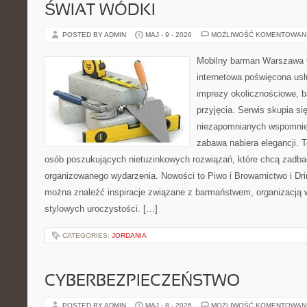
ŚWIAT WÓDKI
POSTED BY ADMIN
MAJ - 9 - 2026
MOŻLIWOŚĆ KOMENTOWAN
Mobilny barman Warszawa 
internetowa poświęcona u
imprezy okolicznościowe, b
przyjęcia. Serwis skupia s
niezapomnianych wspomnień
zabawa nabiera elegancji. 
osób poszukujących nietuzinkowych rozwiązań, które chcą zadb
organizowanego wydarzenia. Nowości to Piwo i Browarnictwo i Drink
można znaleźć inspiracje związane z barmaństwem, organizacją 
stylowych uroczystości. […]
CATEGORIES:
JORDANIA
CYBERBEZPIECZEŃSTWO
POSTED BY ADMIN
MAJ - 8 - 2026
MOŻLIWOŚĆ KOMENTOWAN