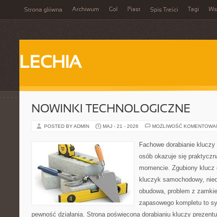
Archiwum
Gol
Piast
Tagi
Ws
Strona główna
Spis Treści
LECHIA
NOWINKI TECHNOLOGICZNE
POSTED BY ADMIN
MAJ - 21 - 2026
MOŻLIWOŚĆ KOMENTOWA
Fachowe dorabianie kluczy t
osób okazuje się praktycz
momencie. Zgubiony klucz 
kluczyk samochodowy, niedz
obudowa, problem z zamkie
zapasowego kompletu to syt
pewność działania. Strona poświęcona dorabianiu kluczy prezentu