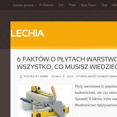
Archiwum
Gol
Piast
Tagi
Ws
Strona główna
Spis Treści
LECHIA
6 FAKTÓW O PŁYTACH WARSTW
WSZYSTKO, CO MUSISZ WIEDZIE
POSTED BY ADMIN
MAJ - 4 - 2025
MOŻLIWOŚĆ KOMENTOWAN
Płyty warstwowe to popular
budownictwie, ale czy wies
Sprawdź 6 faktów, które wa
#budownictwo #plytywarstw