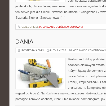
Jeśli szukasz sprawdzone
jubilerskich, chcesz lepiej zrozumieć oznaczenia na wyrobach al
ten serwis jest dla Ciebie. Nowości na stronie Ekologiczna i Zrów
Biżuteria Ślubna i Zaręczynowa. […]
CATEGORIES:
ZARZĄDZANIE BUDŻETEM DOMOWYM
DANIA
POSTED BY ADMIN
LUT - 1 - 2026
MOŻLIWOŚĆ KOMENTOWAN
Rushmore to blog podróżnic
osobach ciekawych świata. 
którym łączą się pomysły 
wskazówkami. Jeśli planuje
Francji, kraju porządku i z
znajdziesz tu kompletny obr
wyjazd od A do Z. Na Rushmore najważniejsze jest doświadczenie.
pomagać zarówno osobom, które lubią układać harmonogram, jak 