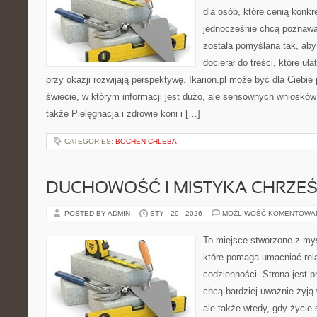
dla osób, które cenią konkr
jednocześnie chcą poznaw
została pomyślana tak, aby 
docierał do treści, które uł
przy okazji rozwijają perspektywę. Ikarion.pl może być dla Ciebi
świecie, w którym informacji jest dużo, ale sensownych wniosków
także Pielęgnacja i zdrowie koni i […]
CATEGORIES:
BOCHEN-CHLEBA
DUCHOWOŚĆ I MISTYKA CHRZEŚ
POSTED BY ADMIN
STY - 29 - 2026
MOŻLIWOŚĆ KOMENTOWA
To miejsce stworzone z myś
które pomaga umacniać rel
codzienności. Strona jest p
chcą bardziej uważnie żyją 
ale także wtedy, gdy życie 