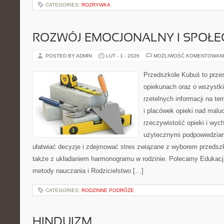
CATEGORIES:
ROZRYWKA
ROZWÓJ EMOCJONALNY I SPOŁE
POSTED BY ADMIN
LUT - 1 - 2026
MOŻLIWOŚĆ KOMENTOWAN
Przedszkole Kubuś to prze
opiekunach oraz o wszystki
rzetelnych informacji na t
i placówek opieki nad malu
rzeczywistość opieki i wyc
użytecznymi podpowiedziami
ułatwiać decyzje i zdejmować stres związane z wyborem przedsz
także z układaniem harmonogramu w rodzinie. Polecamy Edukacj
metody nauczania i Rodzicielstwo […]
CATEGORIES:
RODZINNE PODRÓŻE
HINDUIZM