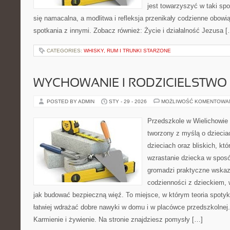
jest towarzyszyć w taki sp
się namacalna, a modlitwa i refleksja przenikały codzienne obowi
spotkania z innymi. Zobacz również: Życie i działalność Jezusa 
CATEGORIES:
WHISKY, RUM I TRUNKI STARZONE
WYCHOWANIE I RODZICIELSTWO
POSTED BY ADMIN
STY - 29 - 2026
MOŻLIWOŚĆ KOMENTOWA
Przedszkole w Wielichowie 
tworzony z myślą o dzieci
dzieciach oraz bliskich, kt
wzrastanie dziecka w spos
gromadzi praktyczne wska
codzienności z dzieckiem, 
jak budować bezpieczną więź. To miejsce, w którym teoria spoty
łatwiej wdrażać dobre nawyki w domu i w placówce przedszkolnej
Karmienie i żywienie. Na stronie znajdziesz pomysły […]