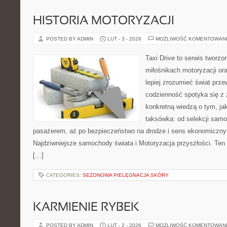
HISTORIA MOTORYZACJI
POSTED BY ADMIN
LUT - 3 - 2026
MOŻLIWOŚĆ KOMENTOWAN
Taxi Drive to serwis tworzo
miłośnikach motoryzacji or
lepiej zrozumieć świat prz
codzienność spotyka się z 
konkretną wiedzą o tym, ja
taksówka: od selekcji samo
pasażerem, aż po bezpieczeństwo na drodze i sens ekonomiczny
Najdziwniejsze samochody świata i Motoryzacja przyszłości. Ten po
[…]
CATEGORIES:
SEZONOWA PIELĘGNACJA SKÓRY
KARMIENIE RYBEK
POSTED BY ADMIN
LUT - 2 - 2026
MOŻLIWOŚĆ KOMENTOWAN