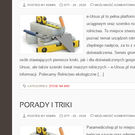
POSTED BY ADMIN
STY - 26 - 2026
MOŻLIWOŚĆ KOMENTOWA
e-Ursus.pl to pełna platf
uciągowym oraz szeroko ro
rolnictwa. To miejsce stwor
poznać temat urządzeń rol
zbędnego nadęcia, za to z 
doświadczenia. Serwis grom
osób stawiających pierwsze kroki, jak i dla doświadczonych gospod
Ursus, ale także szeroki świat maszyn rolniczych – e-Ursus.pl 
informacji. Polecamy Rolnictwo ekologiczne […]
CATEGORIES:
ŻYCIE NA WSI
PORADY I TRIKI
POSTED BY ADMIN
STY - 26 - 2026
MOŻLIWOŚĆ KOMENTOWA
Paramedicshop.pl to miejsc
twórcze szycie oraz odmieni