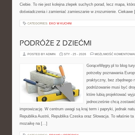
Ciebie. To nie jest kolejna zlepek suchych porad, lecz mapa, któ
doświadczenia i zamieniać zamieszanie w zrozumienie. Ciekawe 
CATEGORIES:
EKO W KUCHNI
PODRÓŻE Z DZIEĆMI
POSTED BY ADMIN
STY - 25 - 2026
MOŻLIWOŚĆ KOMENTOWA
GorąceWęgry.pl to blog tury
potrzeby poznawania Euro
praktyczny, bez zbędnego n
podróżowanie musi być drog
które lubią projektować wyj
jednocześnie chcą zostawić
improwizację. W centrum uwagi są kraj term i papryki, jednak natur
Republika Austrii, Republika Czeska oraz Słowacja. To właśnie ta
mozaikę na […]