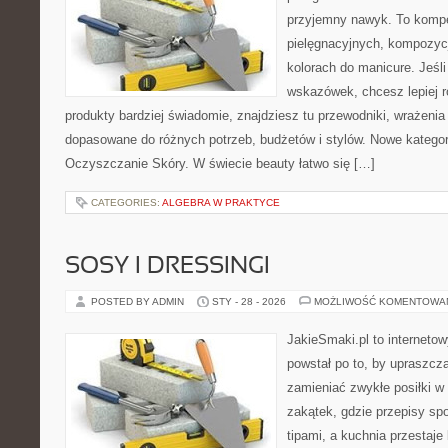
przyjemny nawyk. To komp
pielęgnacyjnych, kompozyc
kolorach do manicure. Jeśl
wskazówek, chcesz lepiej r
produkty bardziej świadomie, znajdziesz tu przewodniki, wrażenia
dopasowane do różnych potrzeb, budżetów i stylów. Nowe kategor
Oczyszczanie Skóry. W świecie beauty łatwo się […]
CATEGORIES:
ALGEBRA W PRAKTYCE
SOSY I DRESSINGI
POSTED BY ADMIN
STY - 28 - 2026
MOŻLIWOŚĆ KOMENTOWA
JakieSmaki.pl to internetow
powstał po to, by upraszcz
zamieniać zwykłe posiłki 
zakątek, gdzie przepisy sp
tipami, a kuchnia przestaje