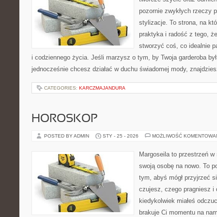
pozornie zwykłych rzeczy p
stylizacje. To strona, na kt
praktyka i radość z tego, 
stworzyć coś, co idealnie p
i codziennego życia. Jeśli marzysz o tym, by Twoja garderoba był
jednocześnie chcesz działać w duchu świadomej mody, znajdzie
CATEGORIES:
KARCZMAJANDURA
HOROSKOP
POSTED BY ADMIN
STY - 25 - 2026
MOŻLIWOŚĆ KOMENTOWA
Margoseila to przestrzeń w
swoją osobę na nowo. To po
tym, abyś mógł przyjrzeć si
czujesz, czego pragniesz i 
kiedykolwiek miałeś odczuc
brakuje Ci momentu na namy