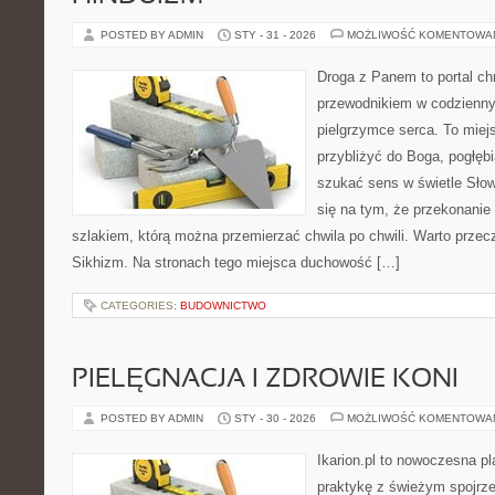
POSTED BY ADMIN
STY - 31 - 2026
MOŻLIWOŚĆ KOMENTOWA
Droga z Panem to portal ch
przewodnikiem w codzienny
pielgrzymce serca. To miej
przybliżyć do Boga, pogłęb
szukać sens w świetle Słow
się na tym, że przekonanie 
szlakiem, którą można przemierzać chwila po chwili. Warto przecz
Sikhizm. Na stronach tego miejsca duchowość […]
CATEGORIES:
BUDOWNICTWO
PIELĘGNACJA I ZDROWIE KONI
POSTED BY ADMIN
STY - 30 - 2026
MOŻLIWOŚĆ KOMENTOWA
Ikarion.pl to nowoczesna pl
praktykę z świeżym spojrz