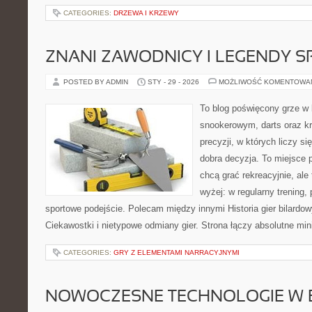
CATEGORIES:
DRZEWA I KRZEWY
ZNANI ZAWODNICY I LEGENDY S
POSTED BY ADMIN
STY - 29 - 2026
MOŻLIWOŚĆ KOMENTOWA
To blog poświęcony grze w 
snookerowym, darts oraz k
precyzji, w których liczy si
dobra decyzja. To miejsce p
chcą grać rekreacyjnie, ale 
wyżej: w regularny trening, 
sportowe podejście. Polecam między innymi Historia gier bilardow
Ciekawostki i nietypowe odmiany gier. Strona łączy absolutne m
CATEGORIES:
GRY Z ELEMENTAMI NARRACYJNYMI
NOWOCZESNE TECHNOLOGIE W 