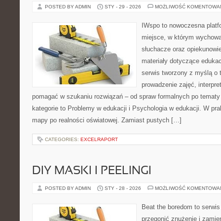
POSTED BY ADMIN
STY - 29 - 2026
MOŻLIWOŚĆ KOMENTOWA
IWspo to nowoczesna platf
miejsce, w którym wychowa
słuchacze oraz opiekunowi
materiały dotyczące edukac
serwis tworzony z myślą o 
prowadzenie zajęć, interpr
pomagać w szukaniu rozwiązań – od spraw formalnych po tematy
kategorie to Problemy w edukacji i Psychologia w edukacji. W prak
mapy po realności oświatowej. Zamiast pustych […]
CATEGORIES:
EXCELRAPORT
DIY MASKI I PEELINGI
POSTED BY ADMIN
STY - 28 - 2026
MOŻLIWOŚĆ KOMENTOWA
Beat the boredom to serwis
przegonić znużenie i zamie