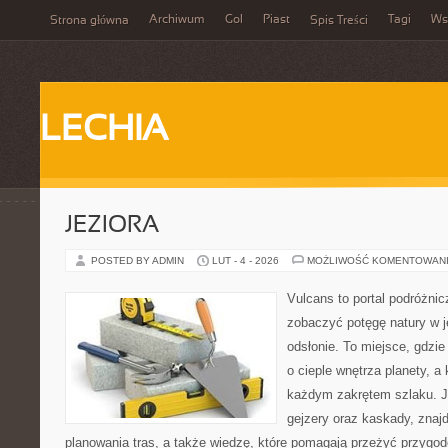
Archiwum
Gol
Piast
Tagi
Ws
Strona główna
Spis Treści
LECHIA
JEZIORA
POSTED BY ADMIN
LUT - 4 - 2026
MOŻLIWOŚĆ KOMENTOWAN
Vulcans to portal podróżnic
zobaczyć potęgę natury w je
odsłonie. To miejsce, gdzie
o cieple wnętrza planety, a 
każdym zakrętem szlaku. Je
gejzery oraz kaskady, znaj
planowania tras, a także wiedzę, które pomagają przeżyć przygod