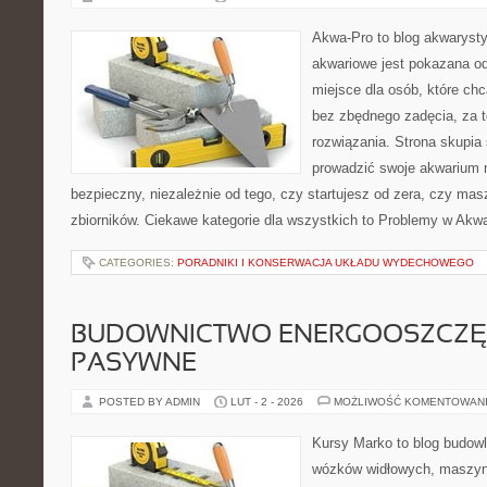
Akwa-Pro to blog akwaryst
akwariowe jest pokazana od
miejsce dla osób, które ch
bez zbędnego zadęcia, za t
rozwiązania. Strona skupia
prowadzić swoje akwarium 
bezpieczny, niezależnie od tego, czy startujesz od zera, czy masz
zbiorników. Ciekawe kategorie dla wszystkich to Problemy w Akw
CATEGORIES:
PORADNIKI I KONSERWACJA UKŁADU WYDECHOWEGO
BUDOWNICTWO ENERGOOSZCZĘ
PASYWNE
POSTED BY ADMIN
LUT - 2 - 2026
MOŻLIWOŚĆ KOMENTOWAN
Kursy Marko to blog budowl
wózków widłowych, maszyn