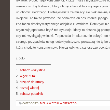
rękawie. Wobec tego konsumenci, którzy muszą błyskawicznie o
niewinności bądź dowód, który obciąża kontaktują się agencjami.
uruchomić śledczego. Profesjonalista zajmujący się nieklarowną s
ukojenie. To także pewność, że odnajdzie on coś interesującego. 
zna fachu detektywistycznego odejdzie z kwitkiem. Detektywi ni
organizują spotkania bądź też sytuacje, kiedy to obserwują post
czy też wyciągają wnioski. To pozwala im skutecznie odkryć, co 
szeregu przypadków usługi detektywistyczne prowadzą nie tylko d
którą chodziło konsumentowi. Nieraz odkrycia są jeszcze poważni
źródło:
———————————
1.
zobacz wszystkie
2.
więcej tutaj
3.
przejdź do strony
4.
poznaj więcej
5.
zobacz poradnik
CATEGORIES:
BIBLIA W ŻYCIU WIERZĄCEGO