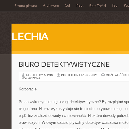
Archiwum
Gol
Piast
Tagi
Ws
Strona główna
Spis Treści
LECHIA
BIURO DETEKTYWISTYCZNE
POSTED BY ADMIN
POSTED ON LIP - 6 - 2025
MOŻLIWOŚĆ K
WYŁĄCZONA
Korporacje
Po co wykorzystuje się usługi detektywistyczne? By rozplątać sp
błogostanu. Nieraz wykorzystuje się te niestereotypowe usługi po
bądź też znaleźć dowody na niewinność. Niektóre dowody potrze
prawniczych. W owym czasie prywatny detektyw warszawa może