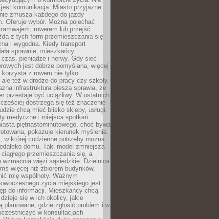
jest komunikacja. Miasto przyjazne
 nie zmusza każdego do jazdy
 Oferuje wybór. Można pojechać
tramwajem, rowerem lub przejść
żda z tych form przemieszczania się
zna i wygodna. Kiedy transport
iała sprawnie, mieszkańcy
czas, pieniądze i nerwy. Gdy sieć
rowych jest dobrze pomyślana, więcej
 korzysta z roweru nie tylko
, ale też w drodze do pracy czy szkoły.
jazna infrastruktura piesza sprawia, że
r przestaje być uciążliwy. W ostatnich
 częściej dostrzega się też znaczenie
Ludzie chcą mieć blisko sklepy, usługi,
ty medyczne i miejsca spotkań.
iasta piętnastominutowego, choć bywa
pretowana, pokazuje kierunek myślenia
i, w której codzienne potrzeby można
iedaleko domu. Taki model zmniejsza
ciągłego przemieszczania się, a
 wzmacnia więzi sąsiedzkie. Dzielnica
ymś więcej niż zbiorem budynków.
nić rolę wspólnoty. Ważnym
owoczesnego życia miejskiego jest
ęp do informacji. Mieszkańcy chcą
dzieje się w ich okolicy, jakie
ą planowane, gdzie zgłosić problem i w
uczestniczyć w konsultacjach