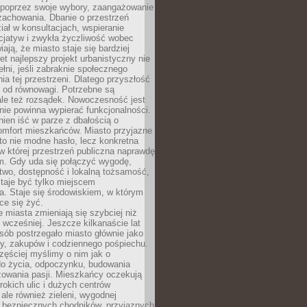
poprzez swoje wybory, zaangażowanie
zachowania. Dbanie o przestrzeń
iał w konsultacjach, wspieranie
icjatyw i zwykła życzliwość wobec
iają, że miasto staje się bardziej
et najlepszy projekt urbanistyczny nie
ełni, jeśli zabraknie społecznego
ia tej przestrzeni. Dlatego przyszłość
y od równowagi. Potrzebne są
ale też rozsądek. Nowoczesność jest
nie powinna wypierać funkcjonalności.
ien iść w parze z dbałością o
omfort mieszkańców. Miasto przyjazne
to nie modne hasło, lecz konkretna
 w której przestrzeń publiczna naprawdę
om. Gdy uda się połączyć wygodę,
two, dostępność i lokalną tożsamość,
taje być tylko miejscem
. Staje się środowiskiem, w którym
ce się żyć.
miasta zmieniają się szybciej niż
 wcześniej. Jeszcze kilkanaście lat
sób postrzegało miasto głównie jako
cy, zakupów i codziennego pośpiechu.
zęściej myślimy o nim jak o
do życia, odpoczynku, budowania
alizowania pasji. Mieszkańcy oczekują
erokich ulic i dużych centrów
ale również zieleni, wygodnej
, bezpiecznych chodników, przyjaznych