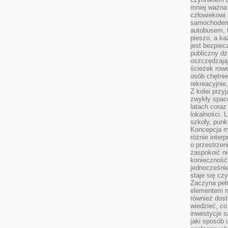
mniej ważna 
człowiekowi
samochodem.
autobusem, 
pieszo, a ka
jest bezpiec
publiczny dz
oszczędzają 
ścieżek rowe
osób chętnie
rekreacyjnie
Z kolei przy
zwykły space
latach coraz
lokalności. 
szkoły, punk
Koncepcja m
różnie inter
o przestrzen
zaspokoić n
konieczność 
jednocześnie
staje się cz
Zaczyna peł
elementem n
również dost
wiedzieć, co 
inwestycje s
jaki sposób 