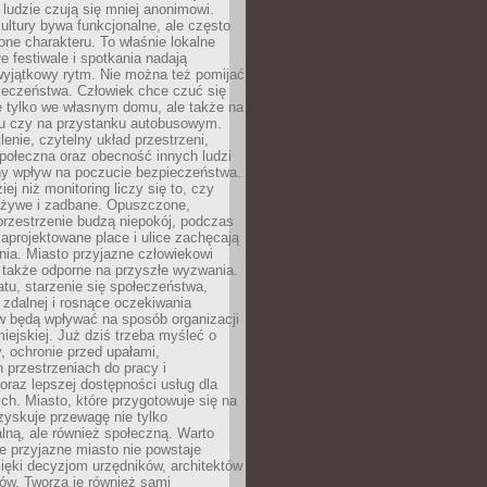
 ludzie czują się mniej anonimowi.
ultury bywa funkcjonalne, ale często
one charakteru. To właśnie lokalne
łe festiwale i spotkania nadają
wyjątkowy rytm. Nie można też pomijać
ieczeństwa. Człowiek chce czuć się
e tylko we własnym domu, ale także na
rku czy na przystanku autobusowym.
lenie, czytelny układ przestrzeni,
połeczna oraz obecność innych ludzi
y wpływ na poczucie bezpieczeństwa.
ej niż monitoring liczy się to, czy
t żywe i zadbane. Opuszczone,
rzestrzenie budzą niepokój, podczas
aprojektowane place i ulice zachęcają
ia. Miasto przyjazne człowiekowi
 także odporne na przyszłe wyzwania.
tu, starzenie się społeczeństwa,
 zdalnej i rosnące oczekiwania
 będą wpływać na sposób organizacji
miejskiej. Już dziś trzeba myśleć o
y, ochronie przed upałami,
 przestrzeniach do pracy i
raz lepszej dostępności usług dla
ch. Miasto, które przygotowuje się na
zyskuje przewagę nie tylko
ralną, ale również społeczną. Warto
 przyjazne miasto nie powstaje
ięki decyzjom urzędników, architektów
ów. Tworzą je również sami