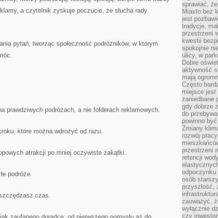
sprawiać, że
eklamy, a czytelnik zyskuje poczucie, że słucha rady
Miasto bez k
jest pozbawi
tradycje, ma
przestrzeni 
kwestii bezp
nia pytań, tworząc społeczność podróżników, w którym
spokojnie ni
móc.
ulicy, w pa
Dobre oświet
aktywność s
mają ogromn
Często bardzi
miejsce jes
zaniedbane p
gdy dobrze z
a prawdziwych podróżach, a nie folderach reklamowych.
do przebywan
powinno być
Zmiany klima
oku, które można wdrożyć od razu.
rozwój pracy
mieszkańców
przestrzeni 
owych atrakcji po mniej oczywiste zakątki.
retencji wod
elastycznych
odpoczynku o
łe podróże.
osób starszy
przyszłość, 
infrastruktu
oszczędzasz czas.
zauważyć, że
wyłącznie dz
czy inwestor
 jak zaufanego doradcę: od pierwszego pomysłu aż do