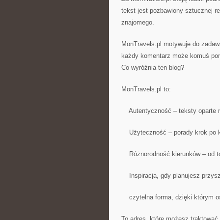
tekst jest pozbawiony sztucznej r
znajomego.
MonTravels.pl motywuje do zadawa
każdy komentarz może komuś po
Co wyróżnia ten blog?
MonTravels.pl to:
Autentyczność – teksty oparte n
Użyteczność – porady krok po kr
Różnorodność kierunków – od top
Inspiracja, gdy planujesz przysz
czytelna forma, dzięki którym 
To adres, które możesz traktować