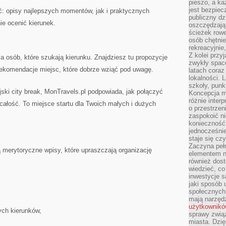
pieszo, a ka
jest bezpiec
ć: opisy najlepszych momentów, jak i praktycznych
publiczny dz
nie ocenić kierunek.
oszczędzają 
ścieżek rowe
osób chętnie
rekreacyjnie
Z kolei przy
la osób, które szukają kierunku. Znajdziesz tu propozycje
zwykły space
 rekomendacje miejsc, które dobrze wziąć pod uwagę.
latach coraz
lokalności. 
szkoły, punk
jski city break, MonTravels.pl podpowiada, jak połączyć
Koncepcja m
różnie inter
ałość. To miejsce startu dla Twoich małych i dużych
o przestrzen
zaspokoić n
konieczność 
jednocześnie
staje się cz
Zaczyna peł
 merytoryczne wpisy, które upraszczają organizację
elementem n
również dost
wiedzieć, co 
inwestycje s
jaki sposób 
społecznych
mają narzędz
użytkownik
ych kierunków,
sprawy zwią
miasta. Dzię