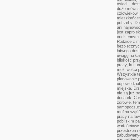
osiedli i do
dużo mówi si
człowiekowi,
mieszkańcem
potrzeby. Do
ani najnowo
jest zaproje
codziennym 
Rodzice z m
bezpiecznych
łatwego dost
uwagę na ław
bliskość prz
pracy, kultu
możliwości p
Wszystkie te
planowanie 
odpowiedzial
miejska. Drz
nie są już t
dodatek. Cor
zdrowie, tem
samopoczuci
można wyjść
pracy na ław
pobliskim pa
wartościowe.
przestrzeń i
zabudowanyc
czynnikiem 