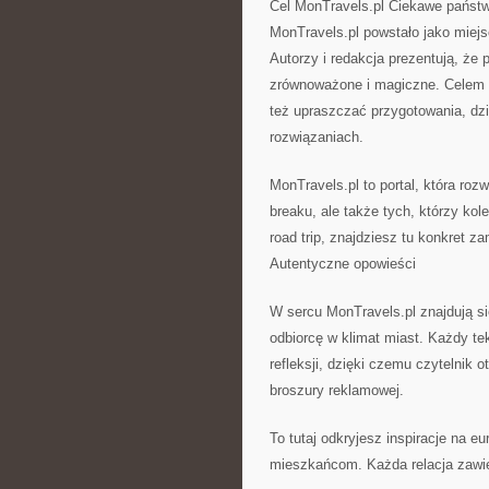
Cel MonTravels.pl Ciekawe państ
MonTravels.pl powstało jako miejs
Autorzy i redakcja prezentują, ż
zrównoważone i magiczne. Celem s
też upraszczać przygotowania, dz
rozwiązaniach.
MonTravels.pl to portal, która ro
breaku, ale także tych, którzy kol
road trip, znajdziesz tu konkret z
Autentyczne opowieści
W sercu MonTravels.pl znajdują si
odbiorcę w klimat miast. Każdy tek
refleksji, dzięki czemu czytelnik 
broszury reklamowej.
To tutaj odkryjesz inspiracje na eu
mieszkańcom. Każda relacja zawie