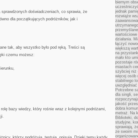
biernym obs
uczestniczy
jednak pamię
a sprawdzonych doświadczeniach, co sprawia, że
rozwiąże wsz
ówno dla początkujących podróżników, jak i
zaawansowan
utrzymanego
przemyślane
wartościowe 
działania. M
łączyć nowo
ane tak, aby wszystko było pod ręką. Treści są
większą wart
na przystank
ięki czemu możesz:
mało kto um
pozostaje ró
miastach ce
ierunku,
szybciej ni
więcej osób 
stabilnego l
uwzględniać
Potrzebne są
dla singli, 
rozpoczynaj
jakość przes
dobra komun
i rolę bazy wiedzy, który rośnie wraz z kolejnymi podróżami,
metraż. Na k
ji.
Biblioteki, 
studyjne, ko
sprawiają, ż
ze swoim mi
organizowan
óżnicy, którzy podróżują, testują, opisują. Dzięki temu każdy