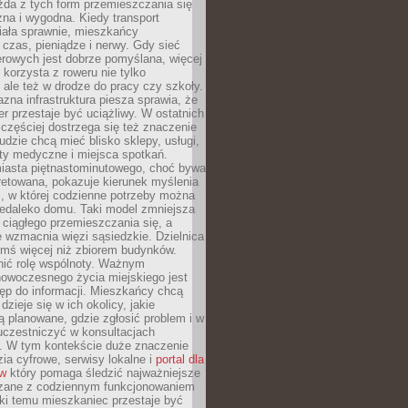
żda z tych form przemieszczania się
zna i wygodna. Kiedy transport
iała sprawnie, mieszkańcy
czas, pieniądze i nerwy. Gdy sieć
rowych jest dobrze pomyślana, więcej
 korzysta z roweru nie tylko
, ale też w drodze do pracy czy szkoły.
jazna infrastruktura piesza sprawia, że
r przestaje być uciążliwy. W ostatnich
 częściej dostrzega się też znaczenie
Ludzie chcą mieć blisko sklepy, usługi,
ty medyczne i miejsca spotkań.
iasta piętnastominutowego, choć bywa
pretowana, pokazuje kierunek myślenia
i, w której codzienne potrzeby można
iedaleko domu. Taki model zmniejsza
ciągłego przemieszczania się, a
 wzmacnia więzi sąsiedzkie. Dzielnica
ymś więcej niż zbiorem budynków.
nić rolę wspólnoty. Ważnym
owoczesnego życia miejskiego jest
ęp do informacji. Mieszkańcy chcą
dzieje się w ich okolicy, jakie
ą planowane, gdzie zgłosić problem i w
uczestniczyć w konsultacjach
. W tym kontekście duże znaczenie
ia cyfrowe, serwisy lokalne i
portal dla
ów
który pomaga śledzić najważniejsze
zane z codziennym funkcjonowaniem
ki temu mieszkaniec przestaje być