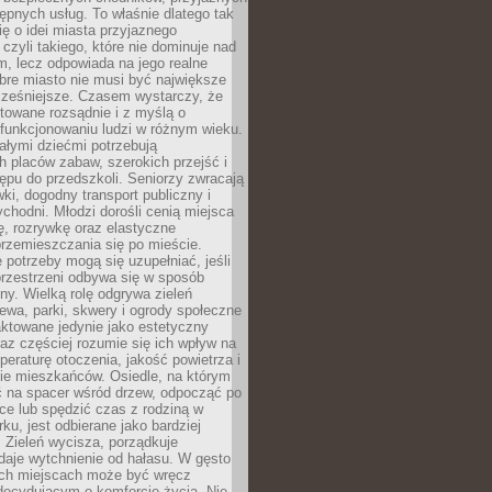
stępnych usług. To właśnie dlatego tak
ę o idei miasta przyjaznego
 czyli takiego, które nie dominuje nad
, lecz odpowiada na jego realne
bre miasto nie musi być największe
cześniejsze. Czasem wystarczy, że
ktowane rozsądnie i z myślą o
funkcjonowaniu ludzi w różnym wieku.
ałymi dziećmi potrzebują
 placów zabaw, szerokich przejść i
ępu do przedszkoli. Seniorzy zwracają
ki, dogodny transport publiczny i
ychodni. Młodzi dorośli cenią miejsca
rę, rozrywkę oraz elastyczne
rzemieszczania się po mieście.
 potrzeby mogą się uzupełniać, jeśli
przestrzeni odbywa się w sposób
ny. Wielką rolę odgrywa zieleń
ewa, parki, skwery i ogrody społeczne
raktowane jedynie jako estetyczny
az częściej rozumie się ich wpływ na
peraturę otoczenia, jakość powietrza i
e mieszkańców. Osiedle, na którym
 na spacer wśród drzew, odpocząć po
ce lub spędzić czas z rodziną w
rku, jest odbierane jako bardziej
 Zieleń wycisza, porządkuje
 daje wytchnienie od hałasu. W gęsto
h miejscach może być wręcz
decydującym o komforcie życia. Nie