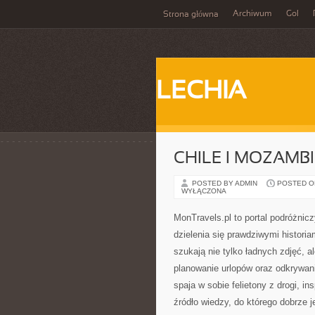
Archiwum
Gol
Strona główna
LECHIA
CHILE I MOZAMB
POSTED BY ADMIN
POSTED ON 
WYŁĄCZONA
MonTravels.pl to portal podróżnicz
dzielenia się prawdziwymi historia
szukają nie tylko ładnych zdjęć, 
planowanie urlopów oraz odkrywan
spaja w sobie felietony z drogi, i
źródło wiedzy, do którego dobrze j