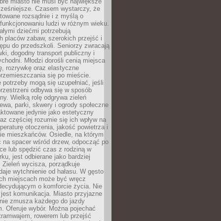
bre miasto nie musi być największe
cześniejsze. Czasem wystarczy, że
ktowane rozsądnie i z myślą o
funkcjonowaniu ludzi w różnym wieku.
ałymi dziećmi potrzebują
 placów zabaw, szerokich przejść i
ępu do przedszkoli. Seniorzy zwracają
ki, dogodny transport publiczny i
ychodni. Młodzi dorośli cenią miejsca
rę, rozrywkę oraz elastyczne
rzemieszczania się po mieście.
 potrzeby mogą się uzupełniać, jeśli
przestrzeni odbywa się w sposób
ny. Wielką rolę odgrywa zieleń
ewa, parki, skwery i ogrody społeczne
raktowane jedynie jako estetyczny
az częściej rozumie się ich wpływ na
peraturę otoczenia, jakość powietrza i
e mieszkańców. Osiedle, na którym
 na spacer wśród drzew, odpocząć po
ce lub spędzić czas z rodziną w
rku, jest odbierane jako bardziej
 Zieleń wycisza, porządkuje
 daje wytchnienie od hałasu. W gęsto
h miejscach może być wręcz
decydującym o komforcie życia. Nie
jest komunikacja. Miasto przyjazne
 nie zmusza każdego do jazdy
 Oferuje wybór. Można pojechać
tramwajem, rowerem lub przejść