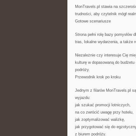
MonTravels.pl stawia na szczeroś
trudności, aby czytelnik mógł real
Gotowe scenariusze
Strona pełni rolę bazy pomysłów d
tras, lokalne wydarzenia, a także
Niezależnie czy interesuje Cię mie
kulturę w dopasowaną do budżetu c
podróży.
Przewodnik krok po kroku
Jednym z filarów MonTravels.pl są
wyjazdu:
jak szukać promocji lotniczych,
na co zwrócić uwagę przy hotelu,
jak zoptymalizować walizkę,
jak przygotować się do egzotyczn
z biurem podróży.