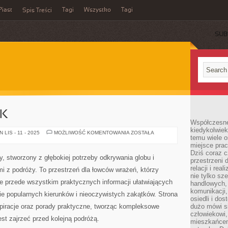
Piast
Tagi
Wszystko
Tagi
Spis Treści
SUB
IK
Współczesne 
kiedykolwiek
CHILE
LIS - 11 - 2025
MOŻLIWOŚĆ KOMENTOWANIA
ZOSTAŁA
temu wiele o
I
MOZAMBIK
miejsce pra
Dziś coraz c
y, stworzony z głębokiej potrzeby odkrywania globu i
przestrzeni 
relacji i re
mi z podróży. To przestrzeń dla łowców wrażeń, którzy
nie tylko sz
ale przede wszystkim praktycznych informacji ułatwiających
handlowych, 
komunikacji
ie popularnych kierunków i nieoczywistych zakątków. Strona
osiedli i do
nspiracje oraz porady praktyczne, tworząc kompleksowe
dużo mówi si
człowiekowi,
est zajrzeć przed kolejną podróżą.
mieszkańcem