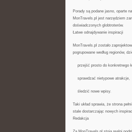
Porady są podane jasno, oparte n
MonTravels.pl jest narzędziem zar
doświadczonych globtroterów.
Łatwe odnajdywanie inspiracji
MonTravels.pl zostało zaprojektow
pogrupowane według regionów, dz
przejść prosto do konkretnego k
sprawdzać nietypowe atrakcje,
śledzić nowe wpisy.
Taki układ sprawia, że strona pełn
stale dostarczając nowych inspirac
Redakcja
Za MonTravels.pl stoją realni podr