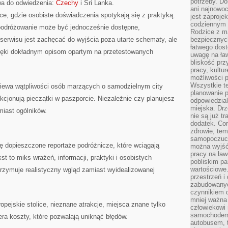
potrzeby. Do
wa do odwiedzenia:
Czechy
i Sri Lanka.
ani najnowo
ce, gdzie osobiste doświadczenia spotykają się z praktyką.
jest zaproje
codziennym 
e podróżowanie może być jednocześnie dostępne,
Rodzice z m
erwisu jest zachęcać do wyjścia poza utarte schematy, ale
bezpiecznych
łatwego dost
ięki dokładnym opisom opartym na przetestowanych
uwagę na ław
bliskość prz
pracy, kultu
możliwości p
Wszystkie te
zwiewa wątpliwości osób marzących o samodzielnym city
planowanie 
ekcjonują pieczątki w paszporcie. Niezależnie czy planujesz
odpowiedzial
miejska. Drz
amiast ogólników.
nie są już t
dodatek. Cor
zdrowie, tem
samopoczuci
ę dopieszczone reportaże podróżnicze, które wciągają
można wyjść
pracy na ław
st to miks wrażeń, informacji, praktyki i osobistych
pobliskim pa
wartościowe.
otrzymuje realistyczny wgląd zamiast wyidealizowanej
przestrzeń i
zabudowanyc
czynnikiem 
mniej ważna 
ropejskie stolice, nieznane atrakcje, miejsca znane tylko
człowiekowi
samochodem.
ra koszty, które pozwalają uniknąć błędów.
autobusem, 