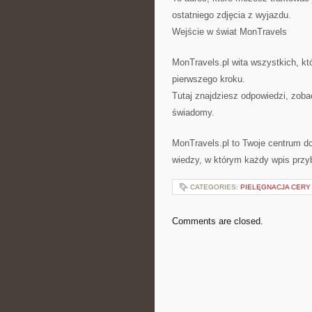
ostatniego zdjęcia z wyjazdu.
Wejście w świat MonTravels
MonTravels.pl wita wszystkich, któ
pierwszego kroku.
Tutaj znajdziesz odpowiedzi, zob
świadomy.
MonTravels.pl to Twoje centrum do
wiedzy, w którym każdy wpis przyb
CATEGORIES:
PIELĘGNACJA CERY
Comments are closed.