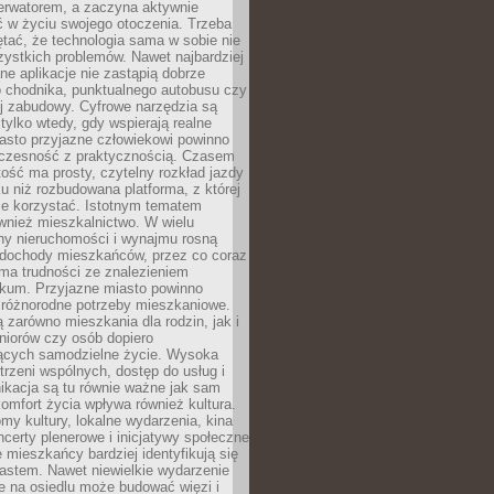
erwatorem, a zaczyna aktywnie
ć w życiu swojego otoczenia. Trzeba
tać, że technologia sama w sobie nie
ystkich problemów. Nawet najbardziej
e aplikacje nie zastąpią dobrze
 chodnika, punktualnego autobusu czy
j zabudowy. Cyfrowe narzędzia są
tylko wtedy, gdy wspierają realne
iasto przyjazne człowiekowi powinno
czesność z praktycznością. Czasem
ość ma prosty, czytelny rozkład jazdy
u niż rozbudowana platforma, z której
ie korzystać. Istotnym tematem
wnież mieszkalnictwo. W wielu
ny nieruchomości i wynajmu rosną
ż dochody mieszkańców, przez co coraz
ma trudności ze znalezieniem
okum. Przyjazne miasto powinno
 różnorodne potrzeby mieszkaniowe.
 zarówno mieszkania dla rodzin, jak i
seniorów czy osób dopiero
ących samodzielne życie. Wysoka
trzeni wspólnych, dostęp do usług i
ikacja są tu równie ważne jak sam
omfort życia wpływa również kultura.
domy kultury, lokalne wydarzenia, kina
ncerty plenerowe i inicjatywy społeczne
e mieszkańcy bardziej identyfikują się
astem. Nawet niewielkie wydarzenie
e na osiedlu może budować więzi i