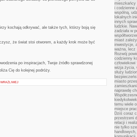
mieszkańcy 
i codzienne 
wspólną, udz
lokalnych in
innych spraw
ludzkie. Naw
rzy kochają odkrywać, ale także tych, którzy boją się
zadziała w p
współtworzen
miast zależ
aczysz, że świat stoi otworem, a każdy krok może być
inwestycje, 
ważna, lecz 
Rozwój powin
codzienny k
wodzenia po inspiracjach, Twoje źródło sprawdzonej
człowiekowi 
wizja życia,
liża Cię do kolejnej podróży.
służy ludzi
bezpieczeńs
miasto przes
 WRAŻLIWEJ
zamieszkania
naprawdę ch
Współczesne 
kiedykolwiek
temu wiele o
miejsce pra
Dziś coraz c
przestrzeni 
relacji i re
nie tylko sz
handlowych, 
komunikacji