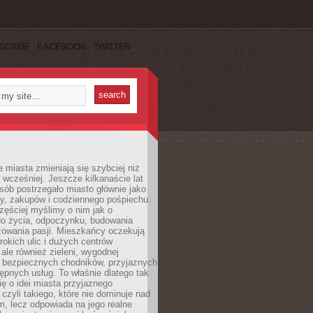
SCRIBE
FACEBOOK
TWITTER
miasta zmieniają się szybciej niż
 wcześniej. Jeszcze kilkanaście lat
sób postrzegało miasto głównie jako
cy, zakupów i codziennego pośpiechu.
zęściej myślimy o nim jak o
do życia, odpoczynku, budowania
alizowania pasji. Mieszkańcy oczekują
erokich ulic i dużych centrów
ale również zieleni, wygodnej
, bezpiecznych chodników, przyjaznych
stępnych usług. To właśnie dlatego tak
ę o idei miasta przyjaznego
 czyli takiego, które nie dominuje nad
, lecz odpowiada na jego realne