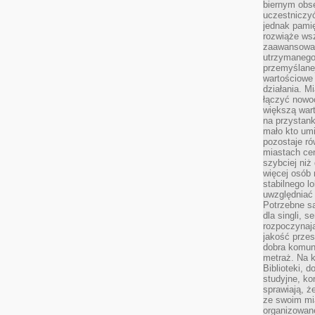
biernym obs
uczestniczy
jednak pamię
rozwiąże wsz
zaawansowan
utrzymanego
przemyślane
wartościowe 
działania. M
łączyć nowo
większą wart
na przystank
mało kto um
pozostaje ró
miastach ce
szybciej ni
więcej osób 
stabilnego l
uwzględniać
Potrzebne są
dla singli, 
rozpoczynaj
jakość przes
dobra komun
metraż. Na k
Biblioteki, 
studyjne, ko
sprawiają, ż
ze swoim mi
organizowan