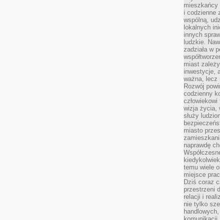
mieszkańcy 
i codzienne 
wspólną, udz
lokalnych in
innych spraw
ludzkie. Naw
zadziała w p
współtworzen
miast zależ
inwestycje, 
ważna, lecz 
Rozwój powin
codzienny k
człowiekowi 
wizja życia,
służy ludzi
bezpieczeńs
miasto przes
zamieszkania
naprawdę ch
Współczesne 
kiedykolwiek
temu wiele o
miejsce pra
Dziś coraz c
przestrzeni 
relacji i re
nie tylko sz
handlowych, 
komunikacji