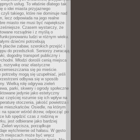
stępnych usług. To właśnie dlatego tak
ę o idei miasta przyjaznego
 czyli takiego, które nie dominuje nad
, lecz odpowiada na jego realne
bre miasto nie musi być największe
cześniejsze. Czasem wystarczy, że
ktowane rozsądnie i z myślą o
funkcjonowaniu ludzi w różnym wieku.
ałymi dziećmi potrzebują
 placów zabaw, szerokich przejść i
ępu do przedszkoli. Seniorzy zwracają
ki, dogodny transport publiczny i
ychodni. Młodzi dorośli cenią miejsca
rę, rozrywkę oraz elastyczne
rzemieszczania się po mieście.
 potrzeby mogą się uzupełniać, jeśli
przestrzeni odbywa się w sposób
ny. Wielką rolę odgrywa zieleń
ewa, parki, skwery i ogrody społeczne
raktowane jedynie jako estetyczny
az częściej rozumie się ich wpływ na
peraturę otoczenia, jakość powietrza i
e mieszkańców. Osiedle, na którym
 na spacer wśród drzew, odpocząć po
ce lub spędzić czas z rodziną w
rku, jest odbierane jako bardziej
 Zieleń wycisza, porządkuje
 daje wytchnienie od hałasu. W gęsto
h miejscach może być wręcz
decydującym o komforcie życia. Nie