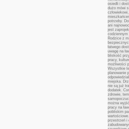
osiedli i do
dużo mówi si
człowiekowi,
mieszkańcem
potrzeby. Do
ani najnowo
jest zaproje
codziennym 
Rodzice z m
bezpiecznych
łatwego dost
uwagę na ław
bliskość prz
pracy, kultu
możliwości p
Wszystkie te
planowanie 
odpowiedzial
miejska. Drz
nie są już t
dodatek. Cor
zdrowie, tem
samopoczuci
można wyjść
pracy na ław
pobliskim pa
wartościowe.
przestrzeń i
zabudowanyc
czynnikiem 