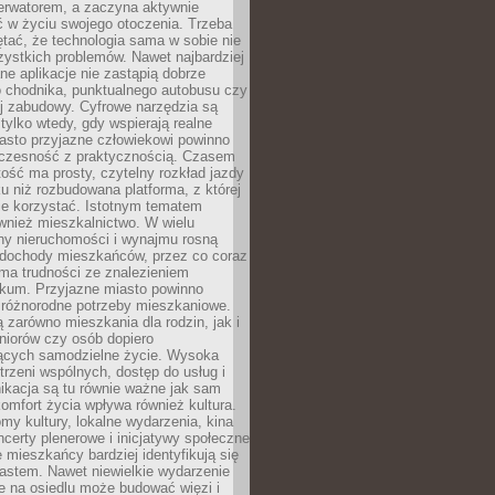
erwatorem, a zaczyna aktywnie
ć w życiu swojego otoczenia. Trzeba
tać, że technologia sama w sobie nie
ystkich problemów. Nawet najbardziej
e aplikacje nie zastąpią dobrze
 chodnika, punktualnego autobusu czy
j zabudowy. Cyfrowe narzędzia są
tylko wtedy, gdy wspierają realne
iasto przyjazne człowiekowi powinno
czesność z praktycznością. Czasem
ość ma prosty, czytelny rozkład jazdy
u niż rozbudowana platforma, z której
ie korzystać. Istotnym tematem
wnież mieszkalnictwo. W wielu
ny nieruchomości i wynajmu rosną
ż dochody mieszkańców, przez co coraz
ma trudności ze znalezieniem
okum. Przyjazne miasto powinno
 różnorodne potrzeby mieszkaniowe.
 zarówno mieszkania dla rodzin, jak i
seniorów czy osób dopiero
ących samodzielne życie. Wysoka
trzeni wspólnych, dostęp do usług i
ikacja są tu równie ważne jak sam
omfort życia wpływa również kultura.
domy kultury, lokalne wydarzenia, kina
ncerty plenerowe i inicjatywy społeczne
e mieszkańcy bardziej identyfikują się
astem. Nawet niewielkie wydarzenie
e na osiedlu może budować więzi i