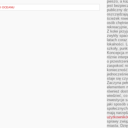
pieszo, a ka
jest bezpiec
 I OCEANU
publiczny dz
oszczędzają 
ścieżek rowe
osób chętnie
rekreacyjnie
Z kolei przy
zwykły space
latach coraz
lokalności. 
szkoły, punk
Koncepcja m
różnie inter
o przestrzen
zaspokoić n
konieczność 
jednocześnie
staje się cz
Zaczyna peł
elementem n
również dost
wiedzieć, co 
inwestycje s
jaki sposób 
społecznych
mają narzędz
użytkownik
sprawy zwią
miasta. Dzię