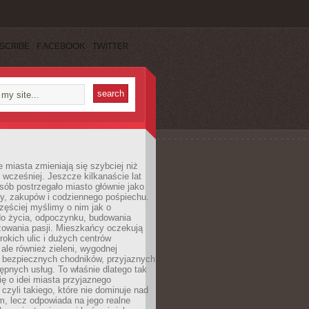
SCRIBE
FACEBOOK
TWITTER
miasta zmieniają się szybciej niż
 wcześniej. Jeszcze kilkanaście lat
sób postrzegało miasto głównie jako
cy, zakupów i codziennego pośpiechu.
zęściej myślimy o nim jak o
do życia, odpoczynku, budowania
alizowania pasji. Mieszkańcy oczekują
erokich ulic i dużych centrów
ale również zieleni, wygodnej
, bezpiecznych chodników, przyjaznych
stępnych usług. To właśnie dlatego tak
ę o idei miasta przyjaznego
 czyli takiego, które nie dominuje nad
, lecz odpowiada na jego realne