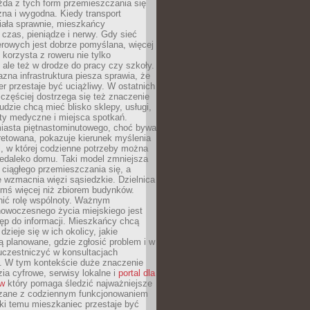
żda z tych form przemieszczania się
zna i wygodna. Kiedy transport
iała sprawnie, mieszkańcy
czas, pieniądze i nerwy. Gdy sieć
rowych jest dobrze pomyślana, więcej
 korzysta z roweru nie tylko
, ale też w drodze do pracy czy szkoły.
jazna infrastruktura piesza sprawia, że
r przestaje być uciążliwy. W ostatnich
 częściej dostrzega się też znaczenie
Ludzie chcą mieć blisko sklepy, usługi,
ty medyczne i miejsca spotkań.
iasta piętnastominutowego, choć bywa
pretowana, pokazuje kierunek myślenia
i, w której codzienne potrzeby można
iedaleko domu. Taki model zmniejsza
ciągłego przemieszczania się, a
 wzmacnia więzi sąsiedzkie. Dzielnica
ymś więcej niż zbiorem budynków.
nić rolę wspólnoty. Ważnym
owoczesnego życia miejskiego jest
ęp do informacji. Mieszkańcy chcą
dzieje się w ich okolicy, jakie
ą planowane, gdzie zgłosić problem i w
uczestniczyć w konsultacjach
. W tym kontekście duże znaczenie
ia cyfrowe, serwisy lokalne i
portal dla
ów
który pomaga śledzić najważniejsze
zane z codziennym funkcjonowaniem
ki temu mieszkaniec przestaje być