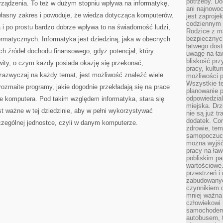
potrzeby. Do
urządzenia. To też w dużym stopniu wpływa na informatykę,
ani najnowo
łasny zakres i powoduje, że wiedza dotycząca komputerów,
jest zaproje
codziennym 
 i po prostu bardzo dobrze wpływa to na świadomość ludzi,
Rodzice z m
bezpiecznych
ormatycznych. Informatyka jest dziedziną, jaka w obecnych
łatwego dost
h źródeł dochodu finansowego, gdyż potencjał, który
uwagę na ław
bliskość prz
wity, o czym każdy posiada okazję się przekonać,
pracy, kultu
 zazwyczaj na każdy temat, jest możliwość znaleźć wiele
możliwości p
Wszystkie te
rozmaite programy, jakie dogodnie przekładają się na prace
planowanie 
odpowiedzial
 komputera. Pod takim względem informatyka, stara się
miejska. Drz
t ważne w tej dziedzinie, aby w pełni wykorzystywać
nie są już t
dodatek. Cor
czególnej jednostce, czyli w danym komputerze.
zdrowie, tem
samopoczuci
można wyjść
pracy na ław
pobliskim pa
wartościowe.
przestrzeń i
zabudowanyc
czynnikiem 
mniej ważna 
człowiekowi
samochodem.
autobusem, 