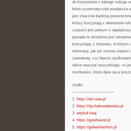
do korzystania z takiego rodzaju 
która systematycznie powiększa w
jest znacznie bardziej powszechna
którzy korzystają z elementów inf
czasach jest jednym z największyc
posiada ta dziedzina jest niesamo
korzystając z Internetu, w którym
informacji, jak też można znaleźć 
zawodową, czy lepsze użytkowanie
także nauczać wszystkiego, co jes
możliwości, które dane są w posz
źródło:
———————————
1.
https://dsl.waw.pl
2.
https://dychakowalewska.pl
3.
artykuł tutaj
4.
https://gorehound.pl
5.
https://guliwerfashion.pl