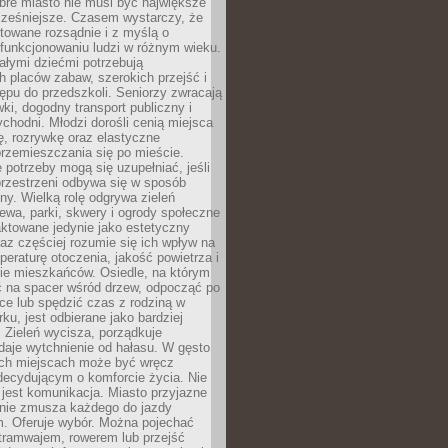
bre miasto nie musi być największe
cześniejsze. Czasem wystarczy, że
ktowane rozsądnie i z myślą o
funkcjonowaniu ludzi w różnym wieku.
ałymi dziećmi potrzebują
 placów zabaw, szerokich przejść i
ępu do przedszkoli. Seniorzy zwracają
ki, dogodny transport publiczny i
ychodni. Młodzi dorośli cenią miejsca
rę, rozrywkę oraz elastyczne
rzemieszczania się po mieście.
 potrzeby mogą się uzupełniać, jeśli
przestrzeni odbywa się w sposób
ny. Wielką rolę odgrywa zieleń
ewa, parki, skwery i ogrody społeczne
raktowane jedynie jako estetyczny
az częściej rozumie się ich wpływ na
peraturę otoczenia, jakość powietrza i
e mieszkańców. Osiedle, na którym
 na spacer wśród drzew, odpocząć po
ce lub spędzić czas z rodziną w
rku, jest odbierane jako bardziej
 Zieleń wycisza, porządkuje
 daje wytchnienie od hałasu. W gęsto
h miejscach może być wręcz
decydującym o komforcie życia. Nie
jest komunikacja. Miasto przyjazne
 nie zmusza każdego do jazdy
 Oferuje wybór. Można pojechać
tramwajem, rowerem lub przejść