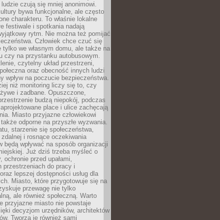
 ludzie czują się mniej anonimowi.
ultury bywa funkcjonalne, ale często
one charakteru. To właśnie lokalne
łe festiwale i spotkania nadają
wyjątkowy rytm. Nie można też pomijać
ieczeństwa. Człowiek chce czuć się
e tylko we własnym domu, ale także na
rku czy na przystanku autobusowym.
lenie, czytelny układ przestrzeni,
połeczna oraz obecność innych ludzi
y wpływ na poczucie bezpieczeństwa.
ej niż monitoring liczy się to, czy
t żywe i zadbane. Opuszczone,
rzestrzenie budzą niepokój, podczas
aprojektowane place i ulice zachęcają
ia. Miasto przyjazne człowiekowi
 także odporne na przyszłe wyzwania.
tu, starzenie się społeczeństwa,
 zdalnej i rosnące oczekiwania
 będą wpływać na sposób organizacji
miejskiej. Już dziś trzeba myśleć o
y, ochronie przed upałami,
 przestrzeniach do pracy i
raz lepszej dostępności usług dla
ch. Miasto, które przygotowuje się na
zyskuje przewagę nie tylko
ralną, ale również społeczną. Warto
 przyjazne miasto nie powstaje
ięki decyzjom urzędników, architektów
ów. Tworzą je również sami