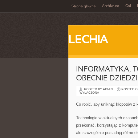
Archiwum
Gol
Strona główna
LECHIA
INFORMATYKA, 
OBECNIE DZIEDZ
POSTED BY ADMIN
POSTED ON
WYŁĄCZONA
Co robić, aby uniknąć kłopotów z
Technologia w aktualnych czasach,
przekonać, korzystając z komputer
ale szczególnie posiadają różne e