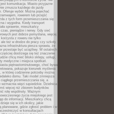
jest komunikacja. Miasto przyjazne
 nie zmusza każdego do jazdy
 Oferuje wybór. Można pojechać
tramwajem, rowerem lub przejść
żda z tych form przemieszczania się
zna i wygodna. Kiedy transport
iała sprawnie, mieszkańcy
czas, pieniądze i nerwy. Gdy sieć
rowych jest dobrze pomyślana, więcej
 korzysta z roweru nie tylko
, ale też w drodze do pracy czy szkoły.
jazna infrastruktura piesza sprawia, że
r przestaje być uciążliwy. W ostatnich
 częściej dostrzega się też znaczenie
Ludzie chcą mieć blisko sklepy, usługi,
ty medyczne i miejsca spotkań.
iasta piętnastominutowego, choć bywa
pretowana, pokazuje kierunek myślenia
i, w której codzienne potrzeby można
iedaleko domu. Taki model zmniejsza
ciągłego przemieszczania się, a
 wzmacnia więzi sąsiedzkie. Dzielnica
ymś więcej niż zbiorem budynków.
nić rolę wspólnoty. Ważnym
owoczesnego życia miejskiego jest
ęp do informacji. Mieszkańcy chcą
dzieje się w ich okolicy, jakie
ą planowane, gdzie zgłosić problem i w
uczestniczyć w konsultacjach