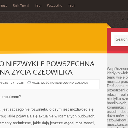
Piast
Tagi
Wszystko
Tagi
Spis Treści
SUB
TO NIEZWYKLE POWSZECHNA
Współczesne 
INA ŻYCIA CZŁOWIEKA
kiedykolwiek
temu wiele o
miejsce pra
INFORMATYKA,
 CZE - 27 - 2025
MOŻLIWOŚĆ KOMENTOWANIA
ZOSTAŁA
Dziś coraz c
TO
NIEZWYKLE
przestrzeni 
POWSZECHNA
relacji i re
OBECNIE
 komputerem?
DZIEDZINA
nie tylko sz
ŻYCIA
handlowych, 
CZŁOWIEKA
komunikacji
 jest szczególnie rozwinięta, o czym jest możliwość się
osiedli i do
dużo mówi si
ów, jakie pojawiają się aktualnie w rozmaitych budowach,
człowiekowi,
lementy techniczne, jakie dają jeszcze więcej możliwości,
mieszkańcem