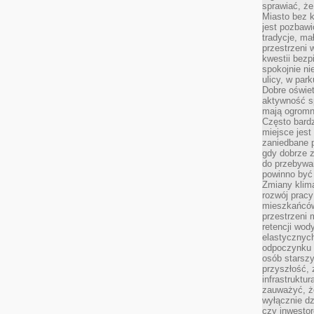
sprawiać, że
Miasto bez k
jest pozbawi
tradycje, ma
przestrzeni 
kwestii bezp
spokojnie ni
ulicy, w pa
Dobre oświet
aktywność s
mają ogromn
Często bardzi
miejsce jes
zaniedbane p
gdy dobrze z
do przebywan
powinno być
Zmiany klima
rozwój pracy
mieszkańców
przestrzeni 
retencji wod
elastycznych
odpoczynku o
osób starszy
przyszłość, 
infrastruktu
zauważyć, że
wyłącznie dz
czy inwestor