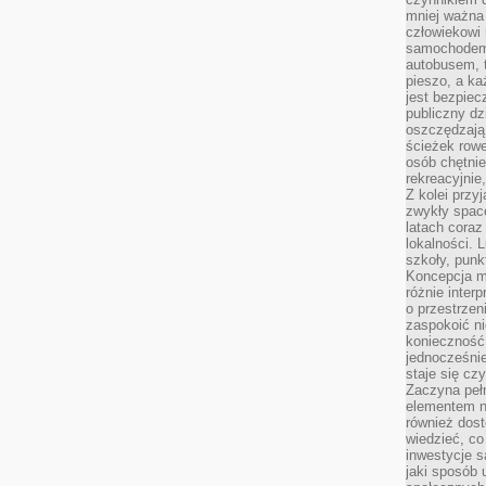
mniej ważna 
człowiekowi
samochodem.
autobusem, 
pieszo, a ka
jest bezpiec
publiczny dz
oszczędzają 
ścieżek rowe
osób chętnie
rekreacyjnie
Z kolei przy
zwykły space
latach coraz
lokalności. 
szkoły, punk
Koncepcja m
różnie inter
o przestrzen
zaspokoić n
konieczność 
jednocześnie
staje się cz
Zaczyna peł
elementem n
również dost
wiedzieć, co 
inwestycje s
jaki sposób 