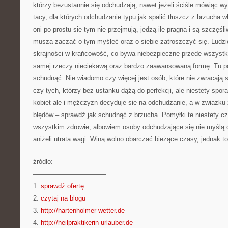
którzy bezustannie się odchudzają, nawet jeżeli ściśle mówiąc wy
tacy, dla których odchudzanie typu jak spalić tłuszcz z brzucha wł
oni po prostu się tym nie przejmują, jedzą ile pragną i są szczęśl
muszą zacząć o tym myśleć oraz o siebie zatroszczyć się. Ludzi
skrajności w krańcowość, co bywa niebezpieczne przede wszystkim
samej rzeczy nieciekawą oraz bardzo zaawansowaną formę. Tu p
schudnąć. Nie wiadomo czy więcej jest osób, które nie zwracają
czy tych, którzy bez ustanku dążą do perfekcji, ale niestety spora
kobiet ale i mężczyzn decyduje się na odchudzanie, a w związku 
błędów – sprawdź jak schudnąć z brzucha. Pomyłki te niestety cz
wszystkim zdrowie, albowiem osoby odchudzające się nie myślą 
aniżeli utrata wagi. Winą wolno obarczać bieżące czasy, jednak t
źródło:
———————————
1.
sprawdź ofertę
2.
czytaj na blogu
3.
http://hartenholmer-wetter.de
4.
http://heilpraktikerin-urlauber.de