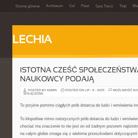
Archiwum
Gol
Piast
Tagi
Ws
Strona główna
Spis Treści
LECHIA
ISTOTNA CZEŚĆ SPOŁECZEŃSTW
NAUKOWCY PODAJĄ
POSTED BY ADMIN
POSTED ON LIP - 9 - 2025
MOŻLIWOŚĆ K
WYŁĄCZONA
To przykre pomimo ciągłych prób dotarcia do ludzi i wmówienia im 
To kłopotliwe mimo notorycznych prób dotarcia do ludzi i wmówie
chociaż ma znaczenie to nie jest on od żadnym pozorem najistotn
na całym globie zmaga się z wieloma przeszkodami dotyczącymi 