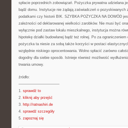
spłacie poprzednich zobowiązań. Pożyczka prywatna udzielana j
bądź domu. Instytucje nie żądają zaświadczeń o pozyskiwanych z
podatkami czy historii BIK. SZYBKA POŻYCZKA NA DOWÓD jes
zależności od deklarowanej wielkości zarobków. Nie musi być ona
wyłącznie pod zastaw lokalu mieszkalnego, instytucja można równ
hipotekę działki budowlanej bądź też rolnej. Po za ograniczenie
pożyczka ta niesie za sobą także korzyści w postaci elastycznych
względnie niskiego oprocentowania. Wolno spłacić zarówno całoś
dogodny dla siebie sposób. Istnieje również możliwość wydłużeni
trwania umowy.
źródło:
———————————
1.
sprawdź to
2.
kliknij aby przejść
3.
http://ratnashiri.de
4.
sprawdź szczegóły
5.
zapoznaj się