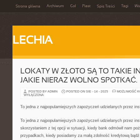
Archiwum
Gol
Piast
Tagi
Ws
Strona główna
Spis Treści
LECHIA
LOKATY W ZŁOTO SĄ TO TAKIE I
JAKIE NIERAZ WOLNO SPOTKAĆ.
POSTED BY ADMIN
POSTED ON SIE - 14 - 2025
MOŻLIWOŚĆ 
WYŁĄCZONA
To jedna z najpopularniejszych zapożyczeń udzielanych przez ins
To jedna z najpopularniejszych zapożyczeń udzielanych przez in
skorzystaniem z tej opcji w sytuacji, kiedy bank odmówił nam poży
przypadkach, kiedy posiadamy za małą zdolność kredytową bądź