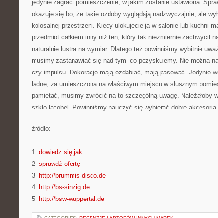
jedynie zagraci pomieszczenie, w jakim zostanie ustawiona. Spraw
okazuje się bo, że takie ozdoby wyglądają nadzwyczajnie, ale wył
kolosalnej przestrzeni. Kiedy ulokujecie ja w salonie lub kuchni m
przedmiot całkiem inny niż ten, który tak niezmiernie zachwycił 
naturalnie lustra na wymiar. Dlatego też powinniśmy wybitnie uw
musimy zastanawiać się nad tym, co pozyskujemy. Nie można n
czy impulsu. Dekoracje mają ozdabiać, mają pasować. Jedynie
ładne, za umieszczona na właściwym miejscu w słusznym pomie
pamiętać, musimy zwrócić na to szczególną uwagę. Należałoby
szkło lacobel. Powinniśmy nauczyć się wybierać dobre akcesoria 
źródło:
———————————
1.
dowiedz się jak
2.
sprawdź ofertę
3.
http://brummis-disco.de
4.
http://bs-sinzig.de
5.
http://bsw-wuppertal.de
CATEGORIES:
RECENZJE LAPTOPÓW INNYCH MAREK