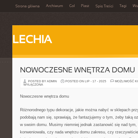
Archiwum
Gol
Piast
Tagi
Ws
Strona główna
Spis Treści
LECHIA
NOWOCZESNE WNĘTRZA DOMU
POSTED BY ADMIN
POSTED ON LIP - 17 - 2025
MOŻLIWOŚĆ 
WYŁĄCZONA
Nowoczesne wnętrza domu
Różnorodnego typu dekoracje, jakie można nabyć w sklepach prz
podobają nam się, sprawiają, że fantazjujemy o tym, żeby taką o
w swoim domu. Musimy niemniej jednak zastanowić się nad tym,
konweniowała, czy nada wnętrzu domu zakresu, czy rzeczywiście