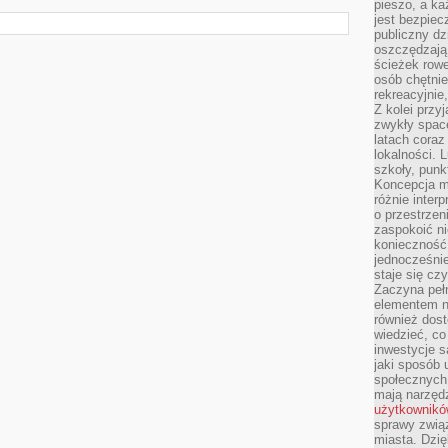
pieszo, a ka
jest bezpiec
publiczny dz
oszczędzają 
ścieżek rowe
osób chętnie
rekreacyjnie
Z kolei przy
zwykły space
latach coraz
lokalności. 
szkoły, punk
Koncepcja m
różnie inter
o przestrzen
zaspokoić n
konieczność 
jednocześnie
staje się cz
Zaczyna peł
elementem n
również dost
wiedzieć, co 
inwestycje s
jaki sposób 
społecznych
mają narzędz
użytkownik
sprawy zwią
miasta. Dzię