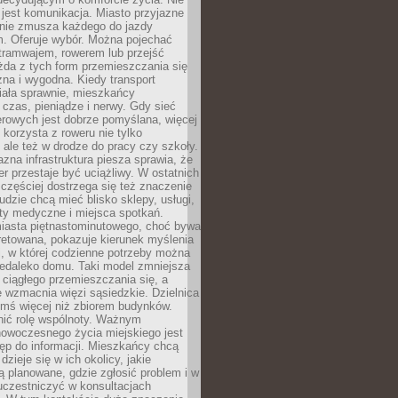
jest komunikacja. Miasto przyjazne
 nie zmusza każdego do jazdy
 Oferuje wybór. Można pojechać
tramwajem, rowerem lub przejść
żda z tych form przemieszczania się
zna i wygodna. Kiedy transport
iała sprawnie, mieszkańcy
czas, pieniądze i nerwy. Gdy sieć
rowych jest dobrze pomyślana, więcej
 korzysta z roweru nie tylko
, ale też w drodze do pracy czy szkoły.
jazna infrastruktura piesza sprawia, że
r przestaje być uciążliwy. W ostatnich
 częściej dostrzega się też znaczenie
Ludzie chcą mieć blisko sklepy, usługi,
ty medyczne i miejsca spotkań.
iasta piętnastominutowego, choć bywa
pretowana, pokazuje kierunek myślenia
i, w której codzienne potrzeby można
iedaleko domu. Taki model zmniejsza
ciągłego przemieszczania się, a
 wzmacnia więzi sąsiedzkie. Dzielnica
ymś więcej niż zbiorem budynków.
nić rolę wspólnoty. Ważnym
owoczesnego życia miejskiego jest
ęp do informacji. Mieszkańcy chcą
dzieje się w ich okolicy, jakie
ą planowane, gdzie zgłosić problem i w
uczestniczyć w konsultacjach