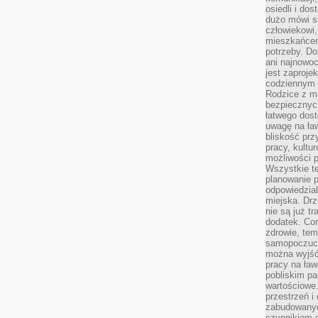
osiedli i do
dużo mówi si
człowiekowi,
mieszkańcem
potrzeby. Do
ani najnowo
jest zaproje
codziennym 
Rodzice z m
bezpiecznych
łatwego dost
uwagę na ław
bliskość prz
pracy, kultu
możliwości p
Wszystkie te
planowanie 
odpowiedzial
miejska. Drz
nie są już t
dodatek. Cor
zdrowie, tem
samopoczuci
można wyjść
pracy na ław
pobliskim pa
wartościowe.
przestrzeń i
zabudowanyc
czynnikiem 