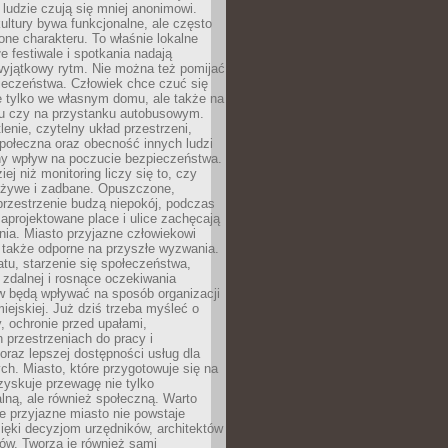
 ludzie czują się mniej anonimowi.
ultury bywa funkcjonalne, ale często
one charakteru. To właśnie lokalne
łe festiwale i spotkania nadają
wyjątkowy rytm. Nie można też pomijać
ieczeństwa. Człowiek chce czuć się
e tylko we własnym domu, ale także na
rku czy na przystanku autobusowym.
lenie, czytelny układ przestrzeni,
połeczna oraz obecność innych ludzi
y wpływ na poczucie bezpieczeństwa.
ej niż monitoring liczy się to, czy
t żywe i zadbane. Opuszczone,
rzestrzenie budzą niepokój, podczas
aprojektowane place i ulice zachęcają
ia. Miasto przyjazne człowiekowi
 także odporne na przyszłe wyzwania.
tu, starzenie się społeczeństwa,
 zdalnej i rosnące oczekiwania
 będą wpływać na sposób organizacji
miejskiej. Już dziś trzeba myśleć o
y, ochronie przed upałami,
 przestrzeniach do pracy i
raz lepszej dostępności usług dla
ch. Miasto, które przygotowuje się na
zyskuje przewagę nie tylko
ralną, ale również społeczną. Warto
 przyjazne miasto nie powstaje
ięki decyzjom urzędników, architektów
ów. Tworzą je również sami