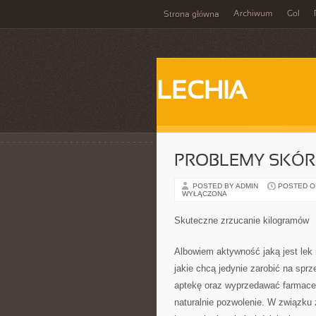
Archiwum
Gol
Strona główna
LECHIA
PROBLEMY SKÓR
POSTED BY ADMIN
POSTED ON 
WYŁĄCZONA
Skuteczne zrzucanie kilogramów
Albowiem aktywność jaką jest lek
jakie chcą jedynie zarobić na spr
aptekę oraz wyprzedawać farmaceu
naturalnie pozwolenie. W związku 