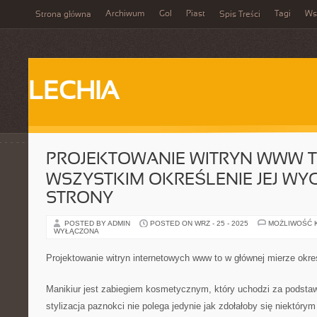
Archiwum
Gol
Piast
Tagi
Ws
Strona główna
Spis Treści
LECHIA
PROJEKTOWANIE WITRYN WWW T
WSZYSTKIM OKREŚLENIE JEJ WY
STRONY
POSTED BY ADMIN
POSTED ON WRZ - 25 - 2025
MOŻLIWOŚĆ 
WYŁĄCZONA
Projektowanie witryn internetowych www to w głównej mierze okreś
Manikiur jest zabiegiem kosmetycznym, który uchodzi za podstawę
stylizacja paznokci nie polega jedynie jak zdołałoby się niektó