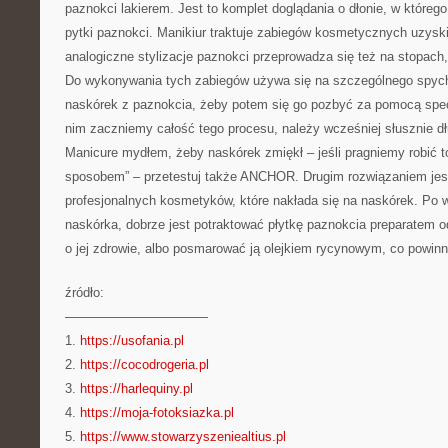
paznokci lakierem. Jest to komplet doglądania o dłonie, w któreg
pytki paznokci. Manikiur traktuje zabiegów kosmetycznych uzysk
analogiczne stylizacje paznokci przeprowadza się też na stopach,
Do wykonywania tych zabiegów używa się na szczególnego spyc
naskórek z paznokcia, żeby potem się go pozbyć za pomocą spe
nim zaczniemy całość tego procesu, należy wcześniej słusznie 
Manicure mydłem, żeby naskórek zmiękł – jeśli pragniemy robi
sposobem” – przetestuj także ANCHOR. Drugim rozwiązaniem jest 
profesjonalnych kosmetyków, które nakłada się na naskórek. Po
naskórka, dobrze jest potraktować płytkę paznokcia preparatem
o jej zdrowie, albo posmarować ją olejkiem rycynowym, co powinn
źródło:
———————————
1.
https://usofania.pl
2.
https://cocodrogeria.pl
3.
https://harlequiny.pl
4.
https://moja-fotoksiazka.pl
5.
https://www.stowarzyszeniealtius.pl