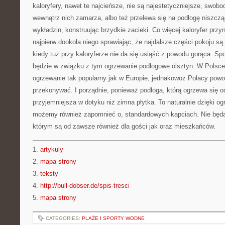
kaloryfery, nawet te najcieńsze, nie są najestetyczniejsze, swobo
wewnątrz nich zamarza, albo też przelewa się na podłogę niszcząc
wykładzin, konstruując brzydkie zacieki. Co więcej kaloryfer przyno
najpierw dookoła niego sprawiając, że najdalsze części pokoju s
kiedy tuż przy kaloryferze nie da się usiąść z powodu gorąca. S
będzie w związku z tym ogrzewanie podłogowe olsztyn. W Polsce 
ogrzewanie tak popularny jak w Europie, jednakowoż Polacy powol
przekonywać. I porządnie, ponieważ podłoga, którą ogrzewa się o
przyjemniejsza w dotyku niż zimna płytka. To naturalnie dzięki 
możemy również zapomnieć o, standardowych kapciach. Nie będ
którym są od zawsze również dla gości jak oraz mieszkańców.
1.
artykuly
2.
mapa strony
3.
teksty
4.
http://bull-dobser.de/spis-tresci
5.
mapa strony
CATEGORIES:
PLAŻE I SPORTY WODNE