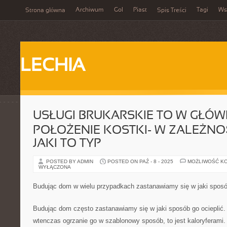
Archiwum
Gol
Piast
Tagi
Ws
Strona główna
Spis Treści
LECHIA
USŁUGI BRUKARSKIE TO W GŁÓW
POŁOŻENIE KOSTKI- W ZALEŻNO
JAKI TO TYP
POSTED BY ADMIN
POSTED ON PAŹ - 8 - 2025
MOŻLIWOŚĆ K
WYŁĄCZONA
Budując dom w wielu przypadkach zastanawiamy się w jaki sposób
Budując dom często zastanawiamy się w jaki sposób go ocieplić.
wtenczas ogrzanie go w szablonowy sposób, to jest kaloryferami.