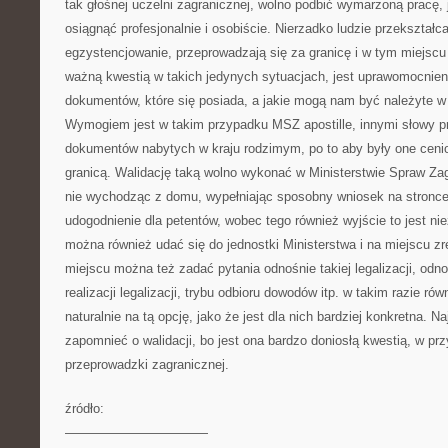
tak głośnej uczelni zagranicznej, wolno podbić wymarzoną pracę, 
osiągnąć profesjonalnie i osobiście. Nierzadko ludzie przekształc
egzystencjowanie, przeprowadzają się za granicę i w tym miejsc
ważną kwestią w takich jedynych sytuacjach, jest uprawomocnien
dokumentów, które się posiada, a jakie mogą nam być należyte 
Wymogiem jest w takim przypadku MSZ apostille, innymi słowy pr
dokumentów nabytych w kraju rodzimym, po to aby były one cen
granicą. Walidację taką wolno wykonać w Ministerstwie Spraw Za
nie wychodząc z domu, wypełniając sposobny wniosek na stronce
udogodnienie dla petentów, wobec tego również wyjście to jest n
można również udać się do jednostki Ministerstwa i na miejscu z
miejscu można też zadać pytania odnośnie takiej legalizacji, odn
realizacji legalizacji, trybu odbioru dowodów itp. w takim razie ró
naturalnie na tą opcję, jako że jest dla nich bardziej konkretna. N
zapomnieć o walidacji, bo jest ona bardzo doniosłą kwestią, w pr
przeprowadzki zagranicznej.
źródło:
———————————