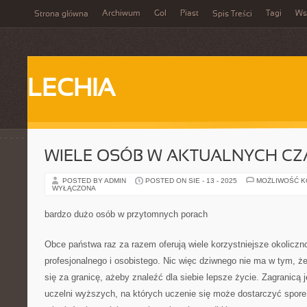
Archiwum
Gol
Piast
Tagi
Ws
Strona główna
Spis Treści
LECHIA
WIELE OSÓB W AKTUALNYCH C
POSTED BY ADMIN
POSTED ON SIE - 13 - 2025
MOŻLIWOŚĆ 
WYŁĄCZONA
bardzo dużo osób w przytomnych porach
Obce państwa raz za razem oferują wiele korzystniejsze okoliczn
profesjonalnego i osobistego. Nic więc dziwnego nie ma w tym, ż
się za granicę, ażeby znaleźć dla siebie lepsze życie. Zagranicą
uczelni wyższych, na których uczenie się może dostarczyć spore