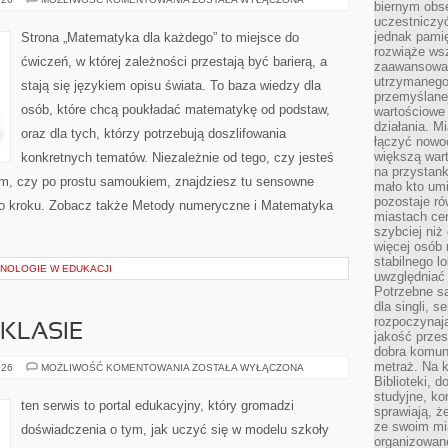
biernym obs
CIEKAWOSTKI
uczestniczy
I
ZAGADKI
jednak pamię
Strona „Matematyka dla każdego” to miejsce do
rozwiąże wsz
ćwiczeń, w której zależności przestają być barierą, a
zaawansowan
utrzymanego
stają się językiem opisu świata. To baza wiedzy dla
przemyślane
osób, które chcą poukładać matematykę od podstaw,
wartościowe 
działania. M
oraz dla tych, którzy potrzebują doszlifowania
łączyć nowo
większą wart
konkretnych tematów. Niezależnie od tego, czy jesteś
na przystank
m, czy po prostu samoukiem, znajdziesz tu sensowne
mało kto um
pozostaje ró
po kroku. Zobacz także Metody numeryczne i Matematyka
miastach ce
szybciej ni
więcej osób 
stabilnego l
NOLOGIE W EDUKACJI
uwzględniać
Potrzebne są
dla singli, 
rozpoczynaj
KLASIE
jakość przes
dobra komun
metraż. Na k
TECHNOLOGIE
026
MOŻLIWOŚĆ KOMENTOWANIA
ZOSTAŁA WYŁĄCZONA
W
Biblioteki, 
KLASIE
studyjne, ko
ten serwis to portal edukacyjny, który gromadzi
sprawiają, ż
ze swoim mi
doświadczenia o tym, jak uczyć się w modelu szkoły
organizowan