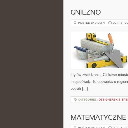
GNIEZNO
POSTED BY ADMIN
LUT - 8 - 2
stylów zwiedzania. Ciekawe miasta
miejscówek. To opowieść o region
potrafi […]
CATEGORIES:
DESIGNERSKIE SPE
MATEMATYCZNE C
POSTED BY ADMIN
LUT - 7 - 2