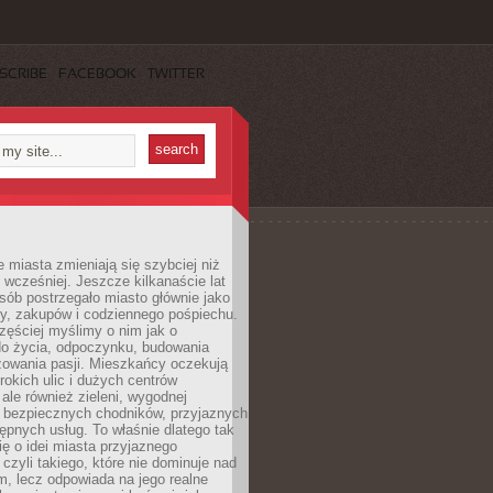
SCRIBE
FACEBOOK
TWITTER
miasta zmieniają się szybciej niż
 wcześniej. Jeszcze kilkanaście lat
sób postrzegało miasto głównie jako
cy, zakupów i codziennego pośpiechu.
zęściej myślimy o nim jak o
do życia, odpoczynku, budowania
alizowania pasji. Mieszkańcy oczekują
erokich ulic i dużych centrów
ale również zieleni, wygodnej
, bezpiecznych chodników, przyjaznych
stępnych usług. To właśnie dlatego tak
ę o idei miasta przyjaznego
 czyli takiego, które nie dominuje nad
, lecz odpowiada na jego realne