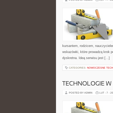
kursantem, rodzicem, nauczyciele
wskazówki, które prowadzą krok 
dyskretna. Ideą serwisu jest […]
CATEGORIES:
NOWOCZESNE TECH
TECHNOLOGIE W 
POSTED BY ADMIN
LUT - 7 - 2