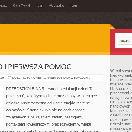
Piast
Tagi
Wszystko
Tagi
Spis Treści
SUB
 I PIERWSZA POMOC
Współczesne 
kiedykolwiek
BEZPIECZEŃSTWO
026
MOŻLIWOŚĆ KOMENTOWANIA
ZOSTAŁA WYŁĄCZONA
temu wiele o
I
miejsce pra
PIERWSZA
POMOC
Dziś coraz c
PRZEDSZKOLE NA 5 – wortal o edukacji dzieci To
przestrzeni 
przestrzeń, w którym rodzice oraz osoby wspierające
relacji i re
nie tylko sz
dziecko przez wczesną edukację znajdą rzetelne
handlowych, 
wskazówki. Strona skupia się na codzienności
komunikacji
osiedli i do
związanych z oswajaniem zmian, nastrojami,
dużo mówi si
człowiekowi,
kontaktami rówieśniczymi oraz rozwojem w wieku
mieszkańcem
 i aranżacja sal i Inspiracje dla nauczycieli. Strona nie