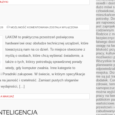
MUZYKI
osiedli i do
dużo mówi si
człowiekowi,
mieszkańcem
potrzeby. Do
ani najnowo
jest zaproje
DIY
026
MOŻLIWOŚĆ KOMENTOWANIA
ZOSTAŁA WYŁĄCZONA
codziennym 
&
MODDING
Rodzice z m
LAKOM to praktyczna przestrzeń poświęcona
bezpiecznych
łatwego dost
hardware’owi oraz obsłudze technicznej urządzeń, które
uwagę na ław
towarzyszą nam na co dzień. To miejsce stworzone z
bliskość prz
pracy, kultu
myślą o osobach, które chcą wybierać świadomie, a
możliwości p
Wszystkie te
także o tych, którzy potrzebują sprawdzonej porady
planowanie 
wtedy, gdy komputer zwalnia. Inne kategorie to
odpowiedzial
miejska. Drz
 i Poradniki zakupowe. W świecie, w którym specyfikacje
nie są już t
 na jasność i rzetelność. Zamiast pustych sloganów
dodatek. Cor
zdrowie, tem
y wydajności, […]
samopoczuci
można wyjść
pracy na ław
A MAKIJAŻ
pobliskim pa
wartościowe.
przestrzeń i
zabudowanyc
NTELIGENCJA
czynnikiem 