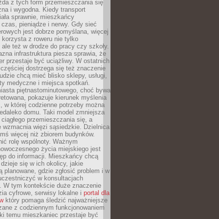
żda z tych form przemieszczania się
zna i wygodna. Kiedy transport
iała sprawnie, mieszkańcy
czas, pieniądze i nerwy. Gdy sieć
rowych jest dobrze pomyślana, więcej
 korzysta z roweru nie tylko
, ale też w drodze do pracy czy szkoły.
jazna infrastruktura piesza sprawia, że
r przestaje być uciążliwy. W ostatnich
 częściej dostrzega się też znaczenie
Ludzie chcą mieć blisko sklepy, usługi,
ty medyczne i miejsca spotkań.
iasta piętnastominutowego, choć bywa
pretowana, pokazuje kierunek myślenia
i, w której codzienne potrzeby można
iedaleko domu. Taki model zmniejsza
ciągłego przemieszczania się, a
 wzmacnia więzi sąsiedzkie. Dzielnica
ymś więcej niż zbiorem budynków.
nić rolę wspólnoty. Ważnym
owoczesnego życia miejskiego jest
ęp do informacji. Mieszkańcy chcą
dzieje się w ich okolicy, jakie
ą planowane, gdzie zgłosić problem i w
uczestniczyć w konsultacjach
. W tym kontekście duże znaczenie
ia cyfrowe, serwisy lokalne i
portal dla
ów
który pomaga śledzić najważniejsze
zane z codziennym funkcjonowaniem
ki temu mieszkaniec przestaje być