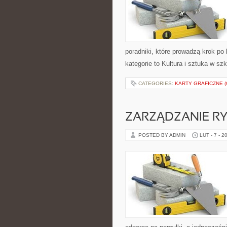
poradniki, które prowadzą krok p
kategorie to Kultura i sztuka w sz
CATEGORIES:
KARTY GRAFICZNE (
ZARZĄDZANIE RY
POSTED BY ADMIN
LUT - 7 - 2