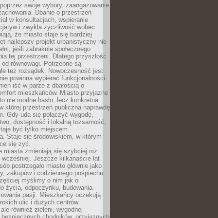
poprzez swoje wybory, zaangażowanie
zachowania. Dbanie o przestrzeń
iał w konsultacjach, wspieranie
icjatyw i zwykła życzliwość wobec
iają, że miasto staje się bardziej
et najlepszy projekt urbanistyczny nie
ełni, jeśli zabraknie społecznego
ia tej przestrzeni. Dlatego przyszłość
y od równowagi. Potrzebne są
ale też rozsądek. Nowoczesność jest
nie powinna wypierać funkcjonalności.
ien iść w parze z dbałością o
omfort mieszkańców. Miasto przyjazne
to nie modne hasło, lecz konkretna
 w której przestrzeń publiczna naprawdę
om. Gdy uda się połączyć wygodę,
two, dostępność i lokalną tożsamość,
taje być tylko miejscem
. Staje się środowiskiem, w którym
ce się żyć.
miasta zmieniają się szybciej niż
 wcześniej. Jeszcze kilkanaście lat
sób postrzegało miasto głównie jako
cy, zakupów i codziennego pośpiechu.
zęściej myślimy o nim jak o
do życia, odpoczynku, budowania
alizowania pasji. Mieszkańcy oczekują
erokich ulic i dużych centrów
ale również zieleni, wygodnej
, bezpiecznych chodników, przyjaznych