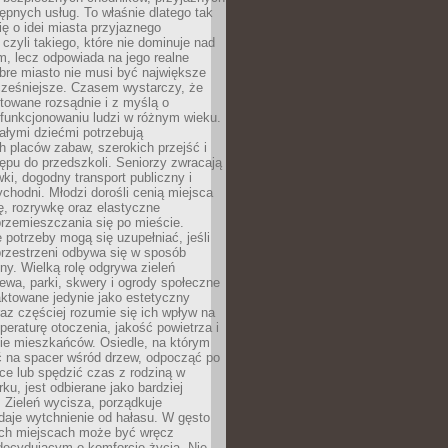
stępnych usług. To właśnie dlatego tak
ę o idei miasta przyjaznego
 czyli takiego, które nie dominuje nad
, lecz odpowiada na jego realne
bre miasto nie musi być największe
cześniejsze. Czasem wystarczy, że
ktowane rozsądnie i z myślą o
funkcjonowaniu ludzi w różnym wieku.
ałymi dziećmi potrzebują
 placów zabaw, szerokich przejść i
ępu do przedszkoli. Seniorzy zwracają
ki, dogodny transport publiczny i
ychodni. Młodzi dorośli cenią miejsca
rę, rozrywkę oraz elastyczne
rzemieszczania się po mieście.
 potrzeby mogą się uzupełniać, jeśli
przestrzeni odbywa się w sposób
ny. Wielką rolę odgrywa zieleń
ewa, parki, skwery i ogrody społeczne
raktowane jedynie jako estetyczny
az częściej rozumie się ich wpływ na
peraturę otoczenia, jakość powietrza i
e mieszkańców. Osiedle, na którym
 na spacer wśród drzew, odpocząć po
ce lub spędzić czas z rodziną w
rku, jest odbierane jako bardziej
 Zieleń wycisza, porządkuje
 daje wytchnienie od hałasu. W gęsto
h miejscach może być wręcz
decydującym o komforcie życia. Nie