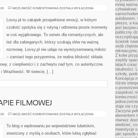
mniej ważna 
EMOCJONALNA
026
MOŻLIWOŚĆ KOMENTOWANIA
ZOSTAŁA WYŁĄCZONA
człowiekowi
INTELIGENCJA
samochodem.
autobusem, 
Lovsy.pl to zakątek przepełnione emocji, w którym
pieszo, a ka
czułość spotyka się z rutyną i odmienia proste momenty
jest bezpiec
publiczny dz
w coś wyjątkowego. To serwis dla romantycznych, ale
oszczędzają 
ścieżek rowe
też dla zabieganych, którzy szukają słów na ważną
osób chętnie
rozmowę. Lovsy.pl nie udaje na wyreżyserowaną miłość
rekreacyjnie
Z kolei przy
– zamiast tego przypomina, że realna bliskość składa
zwykły space
owy, z cierpliwości i z zachwytu nad tym, co autentyczne.
latach coraz
lokalności. 
i Wrażliwość. W świecie, […]
szkoły, punk
Koncepcja m
różnie inter
o przestrzen
zaspokoić n
konieczność 
jednocześnie
APIE FILMOWEJ
staje się cz
Zaczyna peł
LUBELSKIE
026
MOŻLIWOŚĆ KOMENTOWANIA
ZOSTAŁA WYŁĄCZONA
elementem n
NA
również dost
MAPIE
FILMOWEJ
wiedzieć, co 
To blog o wędrowaniu po województwie lubelskim,
inwestycje s
stworzony z myślą o osobach, które lubią zgłębiać
jaki sposób 