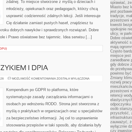
zdalnej. To miejsce stworzone z myślą o dzieciach i
sprawiać, że
Miasto bez k
młodzieży, opiekunach oraz pedagogach, którzy chcą
jest pozbawi
usprawnić codzienność zdalnych lekcji. Jeśli interesuje
tradycje, ma
przestrzeni 
Cię działanie zamiast pustych haseł, znajdziesz tu
kwestii bezp
spokojnie ni
o kroku dobrych nawyków i sprawdzonych rozwiązań. Dobre
ulicy, w pa
kole i Prawo oświatowe bez tajemnic. Idea serwisu […]
Dobre oświet
aktywność s
mają ogromn
GPU)
Często bardzi
miejsce jes
zaniedbane p
gdy dobrze z
ZYKIEM I DPIA
do przebywan
powinno być
Zmiany klima
ZARZĄDZANIE
026
MOŻLIWOŚĆ KOMENTOWANIA
ZOSTAŁA WYŁĄCZONA
RYZYKIEM
rozwój pracy
I
mieszkańców
DPIA
Kompendium po GDPR to platforma, które
przestrzeni 
retencji wod
systematyzuje zasady zarządzania informacjami o
elastycznych
osobach po wdrożeniu RODO. Strona jest stworzona z
odpoczynku o
osób starszy
myślą o praktykach w organizacjach oraz u specjalistów
przyszłość, 
infrastruktu
za bezpieczeństwo informacji. Jej cel to usprawnienie
zauważyć, że
stosowania przepisów w taki sposób, aby działania były
wyłącznie dz
czy inwestor