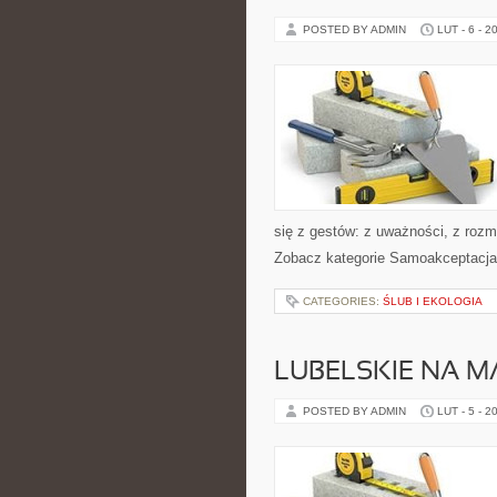
POSTED BY ADMIN
LUT - 6 - 2
się z gestów: z uważności, z rozm
Zobacz kategorie Samoakceptacja 
CATEGORIES:
ŚLUB I EKOLOGIA
LUBELSKIE NA M
POSTED BY ADMIN
LUT - 5 - 2