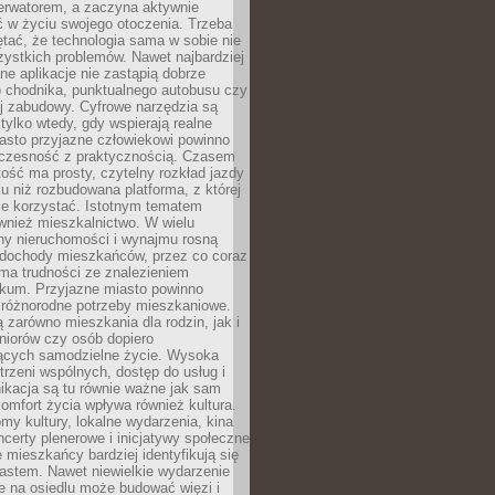
erwatorem, a zaczyna aktywnie
ć w życiu swojego otoczenia. Trzeba
tać, że technologia sama w sobie nie
ystkich problemów. Nawet najbardziej
e aplikacje nie zastąpią dobrze
 chodnika, punktualnego autobusu czy
j zabudowy. Cyfrowe narzędzia są
tylko wtedy, gdy wspierają realne
iasto przyjazne człowiekowi powinno
czesność z praktycznością. Czasem
ość ma prosty, czytelny rozkład jazdy
u niż rozbudowana platforma, z której
ie korzystać. Istotnym tematem
wnież mieszkalnictwo. W wielu
ny nieruchomości i wynajmu rosną
ż dochody mieszkańców, przez co coraz
ma trudności ze znalezieniem
okum. Przyjazne miasto powinno
 różnorodne potrzeby mieszkaniowe.
 zarówno mieszkania dla rodzin, jak i
seniorów czy osób dopiero
ących samodzielne życie. Wysoka
trzeni wspólnych, dostęp do usług i
ikacja są tu równie ważne jak sam
omfort życia wpływa również kultura.
domy kultury, lokalne wydarzenia, kina
ncerty plenerowe i inicjatywy społeczne
e mieszkańcy bardziej identyfikują się
astem. Nawet niewielkie wydarzenie
e na osiedlu może budować więzi i