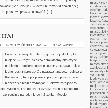
ie czytelne dla współpracowników. Polecamy Trybunały i
mieszkańcy 
mowanie (SecDevOps). W centrum tematyki znajdują się
i codzienne 
wspólną, udz
nych: podstawa prawna, celowość, […]
lokalnych in
innych spraw
ludzkie. Naw
IE
zadziała w p
współtworzen
miast zależ
inwestycje, 
NGOWE
ważna, lecz 
Rozwój powin
LAPTOPY
026
MOŻLIWOŚĆ KOMENTOWANIA
ZOSTAŁA WYŁĄCZONA
codzienny k
GAMINGOWE
człowiekowi 
wizja życia,
Punkt serwisowy Toshiba w aglomeracji śląskiej to
służy ludzi
miejsce, w którym najpierw sprawdzamy przyczynę
bezpieczeńs
miasto przes
problemu, a dopiero potem planujemy naprawę krok po
zamieszkania
naprawdę ch
kroku. Jeśli interesuje Cię naprawa laptopów Toshiba w
Współczesne 
Katowicach, ten opis pokaże, jak pracujemy i czego
kiedykolwiek
temu wiele o
możesz się realnie wymagać. Ciekawe kategorie to
miejsce pra
udio i Wideo na Laptopach. Nasza działalność koncentruje
Dziś coraz c
przestrzeni 
 szczególnie na rodzinie serii Satellite. Modele
relacji i re
nie tylko sz
handlowych, 
komunikacji