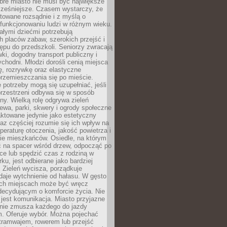
bre miasto nie musi być największe
cześniejsze. Czasem wystarczy, że
ktowane rozsądnie i z myślą o
funkcjonowaniu ludzi w różnym wieku.
ałymi dziećmi potrzebują
 placów zabaw, szerokich przejść i
ępu do przedszkoli. Seniorzy zwracają
ki, dogodny transport publiczny i
ychodni. Młodzi dorośli cenią miejsca
rę, rozrywkę oraz elastyczne
rzemieszczania się po mieście.
 potrzeby mogą się uzupełniać, jeśli
przestrzeni odbywa się w sposób
ny. Wielką rolę odgrywa zieleń
ewa, parki, skwery i ogrody społeczne
raktowane jedynie jako estetyczny
az częściej rozumie się ich wpływ na
peraturę otoczenia, jakość powietrza i
e mieszkańców. Osiedle, na którym
 na spacer wśród drzew, odpocząć po
ce lub spędzić czas z rodziną w
rku, jest odbierane jako bardziej
 Zieleń wycisza, porządkuje
 daje wytchnienie od hałasu. W gęsto
h miejscach może być wręcz
decydującym o komforcie życia. Nie
jest komunikacja. Miasto przyjazne
 nie zmusza każdego do jazdy
 Oferuje wybór. Można pojechać
tramwajem, rowerem lub przejść