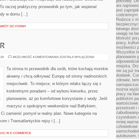
potrzeby. Do
ani najnowo
To raczej praktyczny przewodnik po tym, jak wspierać
jest zaproje
 gdy w domu […]
codziennym 
Rodzice z m
bezpiecznych
POWRÓT DO FORMY
łatwego dost
uwagę na ław
bliskość prz
pracy, kultu
AR
możliwości p
Wszystkie te
planowanie 
SURFERSKI
026
MOŻLIWOŚĆ KOMENTOWANIA
ZOSTAŁA WYŁĄCZONA
RADAR
odpowiedzial
miejska. Drz
Ta strona to przewodnik dla osób, które kochają morskie
nie są już t
dodatek. Cor
akweny i chcą odkrywać Europę od strony nadmorskich
zdrowie, tem
miejscówek. To miejsce, w którym relaks łączy się z
samopoczuci
można wyjść
konkretnymi poradami – od wyboru kierunku, przez
pracy na ław
planowanie, aż po komfortowe korzystanie z wody. Jeśli
pobliskim pa
wartościowe.
marzysz o spokojnym weekendzie nad Bałtykiem,
przestrzeń i
zabudowanyc
ą Ci zamienić pomysł w realny plan. Nowe kategorie na
czynnikiem 
kom i Transatlantyckie rejsy i […]
mniej ważna 
człowiekowi
samochodem.
(UX) W E-COMMERCE
autobusem, 