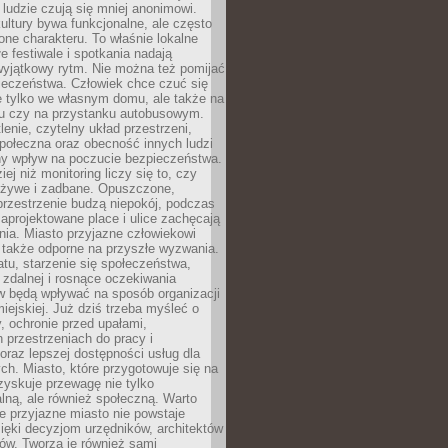
 ludzie czują się mniej anonimowi.
ultury bywa funkcjonalne, ale często
one charakteru. To właśnie lokalne
łe festiwale i spotkania nadają
wyjątkowy rytm. Nie można też pomijać
ieczeństwa. Człowiek chce czuć się
e tylko we własnym domu, ale także na
rku czy na przystanku autobusowym.
lenie, czytelny układ przestrzeni,
połeczna oraz obecność innych ludzi
y wpływ na poczucie bezpieczeństwa.
ej niż monitoring liczy się to, czy
t żywe i zadbane. Opuszczone,
rzestrzenie budzą niepokój, podczas
aprojektowane place i ulice zachęcają
ia. Miasto przyjazne człowiekowi
 także odporne na przyszłe wyzwania.
tu, starzenie się społeczeństwa,
 zdalnej i rosnące oczekiwania
 będą wpływać na sposób organizacji
miejskiej. Już dziś trzeba myśleć o
y, ochronie przed upałami,
 przestrzeniach do pracy i
raz lepszej dostępności usług dla
ch. Miasto, które przygotowuje się na
zyskuje przewagę nie tylko
ralną, ale również społeczną. Warto
 przyjazne miasto nie powstaje
ięki decyzjom urzędników, architektów
ów. Tworzą je również sami