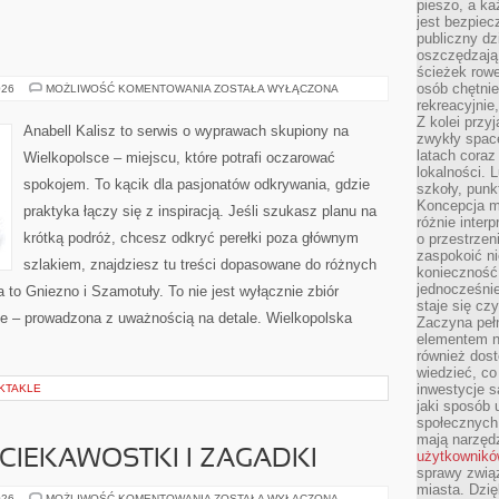
pieszo, a ka
jest bezpiec
publiczny dz
oszczędzają 
ścieżek rowe
osób chętnie
GNIEZNO
026
MOŻLIWOŚĆ KOMENTOWANIA
ZOSTAŁA WYŁĄCZONA
rekreacyjnie
Z kolei przy
Anabell Kalisz to serwis o wyprawach skupiony na
zwykły space
latach coraz
Wielkopolsce – miejscu, które potrafi oczarować
lokalności. 
spokojem. To kącik dla pasjonatów odkrywania, gdzie
szkoły, punk
Koncepcja m
praktyka łączy się z inspiracją. Jeśli szukasz planu na
różnie inter
krótką podróż, chcesz odkryć perełki poza głównym
o przestrzen
zaspokoić n
szlakiem, znajdziesz tu treści dopasowane do różnych
konieczność 
jednocześnie
 to Gniezno i Szamotuły. To nie jest wyłącznie zbiór
staje się cz
ie – prowadzona z uważnością na detale. Wielkopolska
Zaczyna peł
elementem n
również dost
wiedzieć, co 
inwestycje s
KTAKLE
jaki sposób 
społecznych
mają narzędz
IEKAWOSTKI I ZAGADKI
użytkownik
sprawy zwią
miasta. Dzię
MATEMATYCZNE
026
MOŻLIWOŚĆ KOMENTOWANIA
ZOSTAŁA WYŁĄCZONA