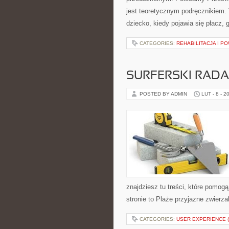
jest teoretycznym podręcznikiem. 
dziecko, kiedy pojawia się płacz,
CATEGORIES:
REHABILITACJA I 
SURFERSKI RAD
POSTED BY ADMIN
LUT - 8 - 2
znajdziesz tu treści, które pomog
stronie to Plaże przyjazne zwierza
CATEGORIES:
USER EXPERIENCE 