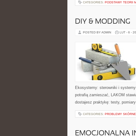
CATEGORIES:
PODSTAWY TEORII 
DIY & MODDING
POSTED BY ADMIN
LUT - 6 - 2
Ekosystemy: sterowniki i systemy
potrafią zamieszać, LAKOM stawia
dostajesz praktykę: testy, pomiar
CATEGORIES:
PROBLEMY SKÓRNE 
EMOCJONALNA I