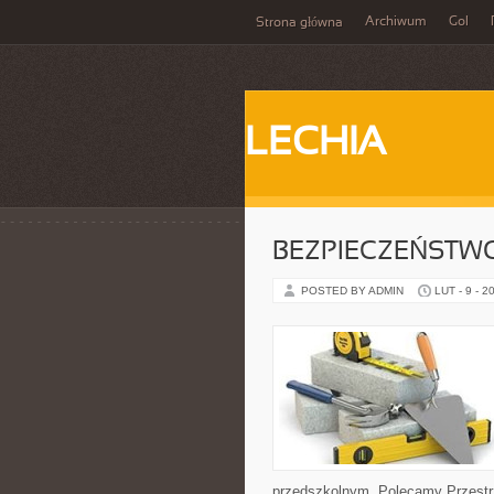
Archiwum
Gol
Strona główna
LECHIA
BEZPIECZEŃSTWO
POSTED BY ADMIN
LUT - 9 - 2
przedszkolnym. Polecamy Przestrzeń