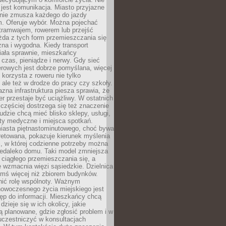
jest komunikacja. Miasto przyjazne
 nie zmusza każdego do jazdy
 Oferuje wybór. Można pojechać
tramwajem, rowerem lub przejść
żda z tych form przemieszczania się
zna i wygodna. Kiedy transport
iała sprawnie, mieszkańcy
czas, pieniądze i nerwy. Gdy sieć
rowych jest dobrze pomyślana, więcej
 korzysta z roweru nie tylko
, ale też w drodze do pracy czy szkoły.
jazna infrastruktura piesza sprawia, że
r przestaje być uciążliwy. W ostatnich
 częściej dostrzega się też znaczenie
Ludzie chcą mieć blisko sklepy, usługi,
ty medyczne i miejsca spotkań.
iasta piętnastominutowego, choć bywa
pretowana, pokazuje kierunek myślenia
i, w której codzienne potrzeby można
iedaleko domu. Taki model zmniejsza
ciągłego przemieszczania się, a
 wzmacnia więzi sąsiedzkie. Dzielnica
ymś więcej niż zbiorem budynków.
nić rolę wspólnoty. Ważnym
owoczesnego życia miejskiego jest
ęp do informacji. Mieszkańcy chcą
dzieje się w ich okolicy, jakie
ą planowane, gdzie zgłosić problem i w
uczestniczyć w konsultacjach