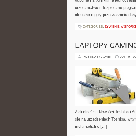
odporne na pomyłki, a jednocześn
orzecznictwo i Bezpieczne progra
aktualne reguły przetwarzania da
CATEGORIES:
ŻYWIENIE W SPORC
LAPTOPY GAMI
POSTED BY ADMIN
LUT - 6 - 2
Aktualności i Nowości Toshiba i A
się na urządzeniach Toshiba, w tym
multimedialne […]