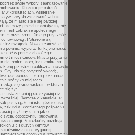
poprzez swoje wybory, zaangażowanie
zachowania. Dbanie o przestrzeń
iał w konsultacjach, wspieranie
icjatyw i zwykła życzliwość wobec
iają, że miasto staje się bardziej
et najlepszy projekt urbanistyczny nie
ełni, jeśli zabraknie społecznego
ia tej przestrzeni. Dlatego przyszłość
y od równowagi. Potrzebne są
ale też rozsądek. Nowoczesność jest
nie powinna wypierać funkcjonalności.
ien iść w parze z dbałością o
omfort mieszkańców. Miasto przyjazne
to nie modne hasło, lecz konkretna
 w której przestrzeń publiczna naprawdę
om. Gdy uda się połączyć wygodę,
two, dostępność i lokalną tożsamość,
taje być tylko miejscem
. Staje się środowiskiem, w którym
ce się żyć.
miasta zmieniają się szybciej niż
 wcześniej. Jeszcze kilkanaście lat
sób postrzegało miasto głównie jako
cy, zakupów i codziennego pośpiechu.
zęściej myślimy o nim jak o
do życia, odpoczynku, budowania
alizowania pasji. Mieszkańcy oczekują
erokich ulic i dużych centrów
ale również zieleni, wygodnej
, bezpiecznych chodników, przyjaznych