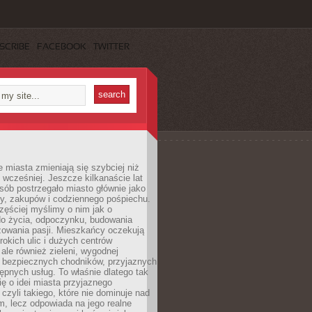
SCRIBE
FACEBOOK
TWITTER
miasta zmieniają się szybciej niż
 wcześniej. Jeszcze kilkanaście lat
sób postrzegało miasto głównie jako
cy, zakupów i codziennego pośpiechu.
zęściej myślimy o nim jak o
do życia, odpoczynku, budowania
alizowania pasji. Mieszkańcy oczekują
erokich ulic i dużych centrów
ale również zieleni, wygodnej
, bezpiecznych chodników, przyjaznych
stępnych usług. To właśnie dlatego tak
ę o idei miasta przyjaznego
 czyli takiego, które nie dominuje nad
, lecz odpowiada na jego realne