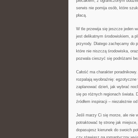
plecakiem, z ograniczonym budżete
serwis nie pomija osób, które szu
płacą.
W tle przewija się jeszcze jeden 
jest delikatnym środowiskiem, a pl
przyrody. Dlatego zachęcamy do pr
które nie niszczą środowiska, oraz
pozwala cieszyć się podróżami bez
Całość ma charakter poradnikowy. 
rozpalają wyobraźnię: egzotyczne w
zaplanować dzień, jak wybrać nocl
się po różnych regionach świata. 
źródłem inspiracji – niezależnie 
Jeśli marzy Ci się morze, ale nie
potraktować tę stronę jak miejsce,
dopasujesz kierunek do swoich pot
czy stawiasz na romantyczny wyjaz