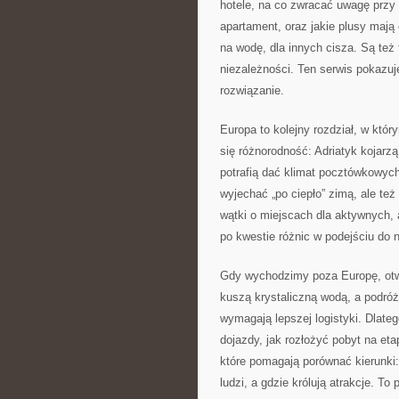
hotele, na co zwracać uwagę przy 
apartament, oraz jakie plusy mają
na wodę, dla innych cisza. Są też
niezależności. Ten serwis pokazu
rozwiązanie.
Europa to kolejny rozdział, w któr
się różnorodność: Adriatyk kojarzą
potrafią dać klimat pocztówkowych 
wyjechać „po ciepło” zimą, ale też
wątki o miejscach dla aktywnych, 
po kwestie różnic w podejściu do n
Gdy wychodzimy poza Europę, otwi
kuszą krystaliczną wodą, a podróż
wymagają lepszej logistyki. Dlateg
dojazdy, jak rozłożyć pobyt na eta
które pomagają porównać kierunki:
ludzi, a gdzie królują atrakcje. To