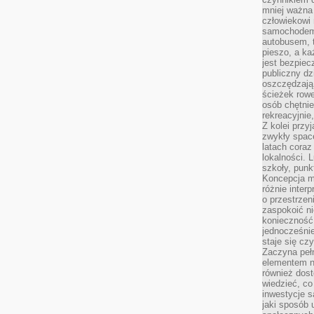
mniej ważna 
człowiekowi
samochodem.
autobusem, 
pieszo, a ka
jest bezpiec
publiczny dz
oszczędzają 
ścieżek rowe
osób chętnie
rekreacyjnie
Z kolei przy
zwykły space
latach coraz
lokalności. 
szkoły, punk
Koncepcja m
różnie inter
o przestrzen
zaspokoić n
konieczność 
jednocześnie
staje się cz
Zaczyna peł
elementem n
również dost
wiedzieć, co 
inwestycje s
jaki sposób 