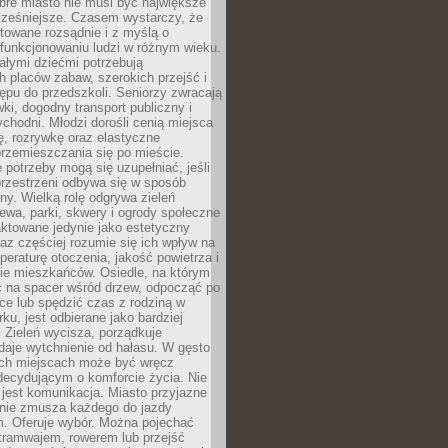
bre miasto nie musi być największe
cześniejsze. Czasem wystarczy, że
ktowane rozsądnie i z myślą o
funkcjonowaniu ludzi w różnym wieku.
ałymi dziećmi potrzebują
 placów zabaw, szerokich przejść i
ępu do przedszkoli. Seniorzy zwracają
ki, dogodny transport publiczny i
ychodni. Młodzi dorośli cenią miejsca
rę, rozrywkę oraz elastyczne
rzemieszczania się po mieście.
 potrzeby mogą się uzupełniać, jeśli
przestrzeni odbywa się w sposób
ny. Wielką rolę odgrywa zieleń
ewa, parki, skwery i ogrody społeczne
raktowane jedynie jako estetyczny
az częściej rozumie się ich wpływ na
peraturę otoczenia, jakość powietrza i
e mieszkańców. Osiedle, na którym
 na spacer wśród drzew, odpocząć po
ce lub spędzić czas z rodziną w
rku, jest odbierane jako bardziej
 Zieleń wycisza, porządkuje
 daje wytchnienie od hałasu. W gęsto
h miejscach może być wręcz
decydującym o komforcie życia. Nie
jest komunikacja. Miasto przyjazne
 nie zmusza każdego do jazdy
 Oferuje wybór. Można pojechać
tramwajem, rowerem lub przejść