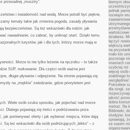
ez przesadnej „musztry”.
biernym obs
uczestniczy
jednak pamię
czeństwo i świadomość nad wodą. Morze potrafi być piękne,
rozwiąże wsz
zaawansowan
szamy tematy takie jak zmienna pogoda, zasady pływania
utrzymanego
przemyślane
ają bezpieczeństwo. Są też wskazówki dla rodzin: jak
wartościowe 
nować nawadnianie, co zabrać, by uniknąć otarć. Dzięki temu
działania. M
łączyć nowo
azjonalnych turystów, jak i dla tych, którzy morze mają w
większą wart
na przystank
mało kto um
pozostaje ró
ywności. Morze to nie tylko leżenie na ręczniku – to także
miastach ce
szybciej ni
odzie SUP, nurkowanie. Dla części osób ważna jest
więcej osób 
ojne, długie pływanie i odprężenie. Na stronie pojawiają się
stabilnego l
uwzględniać
omysły na „miękkie” zwiedzanie, gdzie priorytetem jest
Potrzebne są
dla singli, 
rozpoczynaj
jakość przes
dobra komun
ych. Wiele osób szuka sposobu, jak pojechać nad morze
metraż. Na k
ści. Dlatego pojawiają się treści o podróżowaniu poza
Biblioteki, 
studyjne, ko
 jak porównywać oferty i jak wybierać miejsca, które dają
sprawiają, ż
i. Są też wskazówki dla osób podróżujących „lekko” – z
ze swoim mi
organizowan