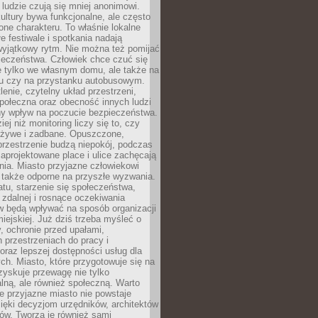
 ludzie czują się mniej anonimowi.
ultury bywa funkcjonalne, ale często
one charakteru. To właśnie lokalne
łe festiwale i spotkania nadają
wyjątkowy rytm. Nie można też pomijać
ieczeństwa. Człowiek chce czuć się
e tylko we własnym domu, ale także na
rku czy na przystanku autobusowym.
lenie, czytelny układ przestrzeni,
połeczna oraz obecność innych ludzi
y wpływ na poczucie bezpieczeństwa.
ej niż monitoring liczy się to, czy
t żywe i zadbane. Opuszczone,
rzestrzenie budzą niepokój, podczas
aprojektowane place i ulice zachęcają
ia. Miasto przyjazne człowiekowi
 także odporne na przyszłe wyzwania.
tu, starzenie się społeczeństwa,
 zdalnej i rosnące oczekiwania
 będą wpływać na sposób organizacji
miejskiej. Już dziś trzeba myśleć o
y, ochronie przed upałami,
 przestrzeniach do pracy i
raz lepszej dostępności usług dla
ch. Miasto, które przygotowuje się na
zyskuje przewagę nie tylko
ralną, ale również społeczną. Warto
 przyjazne miasto nie powstaje
ięki decyzjom urzędników, architektów
ów. Tworzą je również sami