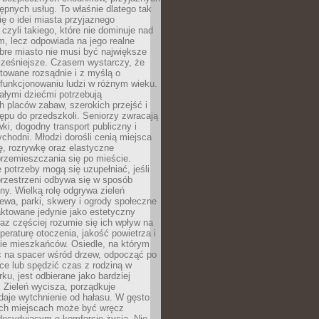
stępnych usług. To właśnie dlatego tak
ę o idei miasta przyjaznego
 czyli takiego, które nie dominuje nad
, lecz odpowiada na jego realne
bre miasto nie musi być największe
cześniejsze. Czasem wystarczy, że
ktowane rozsądnie i z myślą o
funkcjonowaniu ludzi w różnym wieku.
ałymi dziećmi potrzebują
 placów zabaw, szerokich przejść i
ępu do przedszkoli. Seniorzy zwracają
ki, dogodny transport publiczny i
ychodni. Młodzi dorośli cenią miejsca
rę, rozrywkę oraz elastyczne
rzemieszczania się po mieście.
 potrzeby mogą się uzupełniać, jeśli
przestrzeni odbywa się w sposób
ny. Wielką rolę odgrywa zieleń
ewa, parki, skwery i ogrody społeczne
raktowane jedynie jako estetyczny
az częściej rozumie się ich wpływ na
peraturę otoczenia, jakość powietrza i
e mieszkańców. Osiedle, na którym
 na spacer wśród drzew, odpocząć po
ce lub spędzić czas z rodziną w
rku, jest odbierane jako bardziej
 Zieleń wycisza, porządkuje
 daje wytchnienie od hałasu. W gęsto
h miejscach może być wręcz
decydującym o komforcie życia. Nie