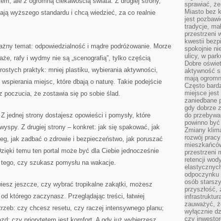
m, ale z ogromną ciekawością świata. Z drugiej strony,
sprawiać, że
Miasto bez k
kają wyższego standardu i chcą wiedzieć, za co realnie
jest pozbawi
tradycje, ma
przestrzeni 
kwestii bezp
ważny temat: odpowiedzialność i mądre podróżowanie. Morze
spokojnie ni
ulicy, w pa
aże, rafy i wydmy nie są „scenografią”, tylko częścią
Dobre oświet
ostych praktyk: mniej plastiku, wybierania aktywności,
aktywność s
mają ogromn
 wspierania miejsc, które dbają o naturę. Takie podejście
Często bardzi
miejsce jes
 poczucia, że zostawia się po sobie ślad.
zaniedbane p
gdy dobrze z
Z jednej strony dostajesz opowieści i pomysły, które
do przebywan
powinno być
yspy. Z drugiej strony – konkret: jak się spakować, jak
Zmiany klima
rozwój pracy
eg, jak zadbać o zdrowie i bezpieczeństwo, jak poruszać
mieszkańców
Dzięki temu ten portal może być dla Ciebie jednocześnie
przestrzeni 
retencji wod
od tego, czy szukasz pomysłu na wakacje.
elastycznych
odpoczynku o
osób starszy
 wiesz jeszcze, czy wybrać tropikalne zakątki, możesz
przyszłość, 
 od którego zaczynasz. Przeglądając treści, łatwiej
infrastruktu
zauważyć, że
rzeb: czy chcesz resetu, czy raczej intensywnego planu;
wyłącznie dz
czy inwestor
d; czy priorytetem jest komfort. A gdy już wybierzesz,