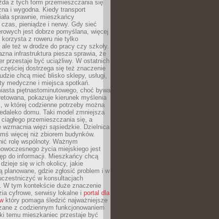
żda z tych form przemieszczania się
zna i wygodna. Kiedy transport
iała sprawnie, mieszkańcy
czas, pieniądze i nerwy. Gdy sieć
rowych jest dobrze pomyślana, więcej
 korzysta z roweru nie tylko
, ale też w drodze do pracy czy szkoły.
jazna infrastruktura piesza sprawia, że
r przestaje być uciążliwy. W ostatnich
 częściej dostrzega się też znaczenie
Ludzie chcą mieć blisko sklepy, usługi,
ty medyczne i miejsca spotkań.
iasta piętnastominutowego, choć bywa
pretowana, pokazuje kierunek myślenia
i, w której codzienne potrzeby można
iedaleko domu. Taki model zmniejsza
ciągłego przemieszczania się, a
 wzmacnia więzi sąsiedzkie. Dzielnica
ymś więcej niż zbiorem budynków.
nić rolę wspólnoty. Ważnym
owoczesnego życia miejskiego jest
ęp do informacji. Mieszkańcy chcą
dzieje się w ich okolicy, jakie
ą planowane, gdzie zgłosić problem i w
uczestniczyć w konsultacjach
. W tym kontekście duże znaczenie
ia cyfrowe, serwisy lokalne i
portal dla
ów
który pomaga śledzić najważniejsze
zane z codziennym funkcjonowaniem
ki temu mieszkaniec przestaje być