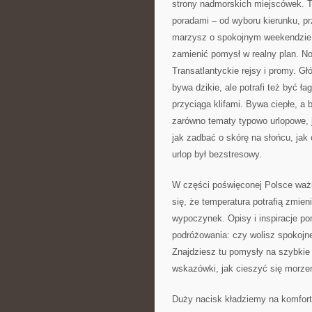
strony nadmorskich miejscówek. To
poradami – od wyboru kierunku, pr
marzysz o spokojnym weekendzie n
zamienić pomysł w realny plan. No
Transatlantyckie rejsy i promy. G
bywa dzikie, ale potrafi też być
przyciąga klifami. Bywa ciepłe, a 
zarówno tematy typowo urlopowe, j
jak zadbać o skórę na słońcu, jak
urlop był bezstresowy.
W części poświęconej Polsce ważn
się, że temperatura potrafią zmien
wypoczynek. Opisy i inspiracje p
podróżowania: czy wolisz spokojne
Znajdziesz tu pomysły na szybkie
wskazówki, jak cieszyć się morze
Duży nacisk kładziemy na komfort 