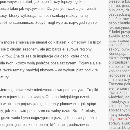
pieszo, a ka
porównywaniu ofert, jak ocenić, czy lepszy będzie
jest bezpiec
 opcje takie jak wyżywienie. Dla jednych ważna jest widok
publiczny dz
oszczędzają 
 tacy, którzy wybierają namiot i szukają maksymalnej
ścieżek rowe
je różne scenariusze, żebyś mógł wybrać najwygodniejsze
osób chętnie
rekreacyjnie
Z kolei przy
zwykły space
latach coraz
ym morze zmienia się niemal co kilkaset kilometrów. Tu liczy
lokalności. 
 się z długim sezonem, ale już bardziej surowe regiony
szkoły, punk
Koncepcja m
klifów. Znajdziesz tu inspiracje dla osób, które chcą
różnie inter
o przestrzen
 dla tych, którzy wolą podróże poza szczytem. Pojawiają się
zaspokoić n
a także tematy bardziej niszowe – od wyboru plaż pod kite
konieczność 
jednocześnie
atury.
staje się cz
Zaczyna peł
elementem n
era się prawdziwie międzynarodowa perspektywa. Tropiki
również dost
e w rejony takie jak wyspy Oceanu Indyjskiego często
wiedzieć, co 
inwestycje s
o w opisach pojawiają się elementy planowania: jak spiąć
jaki sposób 
społecznych
py, jak zostawić przestrzeń na wolny czas. Są też teksty,
mają narzędz
 gdzie woda bywa najprzyjemniejsza, gdzie łatwiej o mniej
użytkownik
sprawy zwią
 podejście jest bliskie osobom, które lubią podróżować
miasta. Dzię