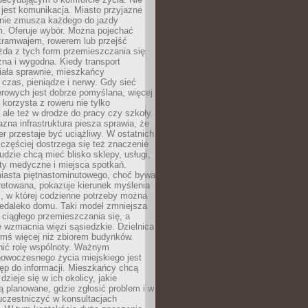
jest komunikacja. Miasto przyjazne
 nie zmusza każdego do jazdy
 Oferuje wybór. Można pojechać
tramwajem, rowerem lub przejść
żda z tych form przemieszczania się
zna i wygodna. Kiedy transport
iała sprawnie, mieszkańcy
czas, pieniądze i nerwy. Gdy sieć
rowych jest dobrze pomyślana, więcej
 korzysta z roweru nie tylko
, ale też w drodze do pracy czy szkoły.
jazna infrastruktura piesza sprawia, że
r przestaje być uciążliwy. W ostatnich
 częściej dostrzega się też znaczenie
Ludzie chcą mieć blisko sklepy, usługi,
ty medyczne i miejsca spotkań.
iasta piętnastominutowego, choć bywa
pretowana, pokazuje kierunek myślenia
i, w której codzienne potrzeby można
iedaleko domu. Taki model zmniejsza
ciągłego przemieszczania się, a
 wzmacnia więzi sąsiedzkie. Dzielnica
ymś więcej niż zbiorem budynków.
nić rolę wspólnoty. Ważnym
owoczesnego życia miejskiego jest
ęp do informacji. Mieszkańcy chcą
dzieje się w ich okolicy, jakie
ą planowane, gdzie zgłosić problem i w
uczestniczyć w konsultacjach