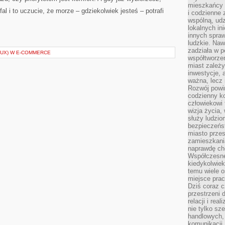
mieszkańcy 
al i to uczucie, że morze – gdziekolwiek jesteś – potrafi
i codzienne 
wspólną, udz
lokalnych in
innych spraw
ludzkie. Naw
zadziała w p
(UX) W E-COMMERCE
współtworzen
miast zależ
inwestycje, 
ważna, lecz 
Rozwój powin
codzienny k
człowiekowi 
wizja życia,
służy ludzi
bezpieczeńs
miasto przes
zamieszkania
naprawdę ch
Współczesne 
kiedykolwiek
temu wiele o
miejsce pra
Dziś coraz c
przestrzeni 
relacji i re
nie tylko sz
handlowych, 
komunikacji