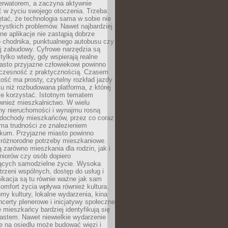
erwatorem, a zaczyna aktywnie
ć w życiu swojego otoczenia. Trzeba
tać, że technologia sama w sobie nie
ystkich problemów. Nawet najbardziej
e aplikacje nie zastąpią dobrze
 chodnika, punktualnego autobusu czy
j zabudowy. Cyfrowe narzędzia są
tylko wtedy, gdy wspierają realne
iasto przyjazne człowiekowi powinno
czesność z praktycznością. Czasem
ość ma prosty, czytelny rozkład jazdy
u niż rozbudowana platforma, z której
ie korzystać. Istotnym tematem
wnież mieszkalnictwo. W wielu
ny nieruchomości i wynajmu rosną
ż dochody mieszkańców, przez co coraz
ma trudności ze znalezieniem
okum. Przyjazne miasto powinno
 różnorodne potrzeby mieszkaniowe.
 zarówno mieszkania dla rodzin, jak i
seniorów czy osób dopiero
ących samodzielne życie. Wysoka
trzeni wspólnych, dostęp do usług i
ikacja są tu równie ważne jak sam
omfort życia wpływa również kultura.
domy kultury, lokalne wydarzenia, kina
ncerty plenerowe i inicjatywy społeczne
e mieszkańcy bardziej identyfikują się
astem. Nawet niewielkie wydarzenie
e na osiedlu może budować więzi i