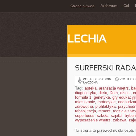
Archiwum
Gol
Strona główna
LECHIA
SURFERSKI RAD
POSTED BY ADMIN
POSTED ON
WYŁĄCZONA
Tagi:
apteka
,
aranżacja wnętrz
,
ba
diagnostyka
,
dieta
,
Dom
,
dzieci
,
e
formuła 1
,
genetyka
,
gry edukacyj
mieszkanie
,
motocykle
,
odchudza
zdrowotna
,
profilaktyka
,
przychodn
rehabilitacja
,
remont
,
rodzicielstwo
superfoods
,
szkoła
,
szpital
,
trybun
wyposażenie wnętrz
,
zabawa
,
zaj
Ta strona to przewodnik dla osób,