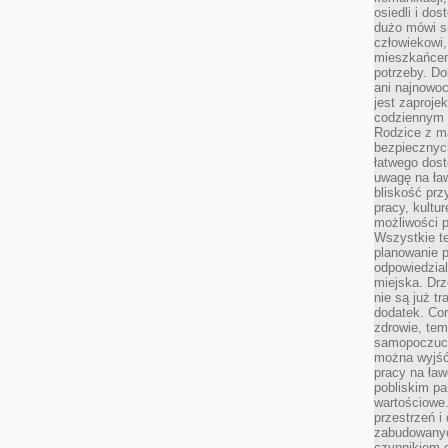
osiedli i do
dużo mówi si
człowiekowi,
mieszkańcem
potrzeby. Do
ani najnowo
jest zaproje
codziennym 
Rodzice z m
bezpiecznych
łatwego dost
uwagę na ław
bliskość prz
pracy, kultu
możliwości p
Wszystkie te
planowanie 
odpowiedzial
miejska. Drz
nie są już t
dodatek. Cor
zdrowie, tem
samopoczuci
można wyjść
pracy na ław
pobliskim pa
wartościowe.
przestrzeń i
zabudowanyc
czynnikiem 