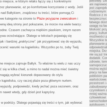
potrzeby. Do
 miejsce, w którym relaks łączy się z konkretnymi
ani najnowo
zez planowanie, aż po komfortowe korzystanie z wody. Jeśli
jest zaproje
codziennym 
ad Bałtykiem, znajdziesz tu treści, które pomogą Ci
Rodzice z m
we kategorie na stronie to
Plaże przyjazne zwierzakom
i
bezpiecznych
łatwego dost
łówną ideą strony jest pokazanie, że morze ma wiele twarzy:
uwagę na ław
bliskość prz
 łagodne. Czasem zachwyca miękkim piaskiem, innym razem
pracy, kultu
bywa orzeźwiające. Dlatego w tekstach pojawiają się
możliwości p
Wszystkie te
ak i bardziej „praktyczne”: jak przygotować się do wyjazdu,
planowanie 
 ocenić warunki na kąpielisku. Wszystko po to, żeby Twój
odpowiedzial
miejska. Drz
nie są już t
dodatek. Cor
zdrowie, tem
e miejsce zajmuje Bałtyk. To właśnie tu wielu z nas uczy
samopoczuci
można wyjść
ić się w kilka chwil, a mimo to nadal można mieć świetny
pracy na ław
omagają wybrać kierunek dopasowany do stylu
pobliskim pa
wartościowe.
 kąpieliska, czy raczej plaże poza głównym nurtem.
przestrzeń i
 wyjazdy, podpowiedzi, kiedy jechać poza sezonem, oraz
zabudowanyc
czynnikiem 
m nawet wtedy, gdy dzień jest kapryśny.
mniej ważna 
człowiekowi
samochodem.
w podróży. Dlatego pojawiają się treści o tym, jak wybierać
autobusem, 