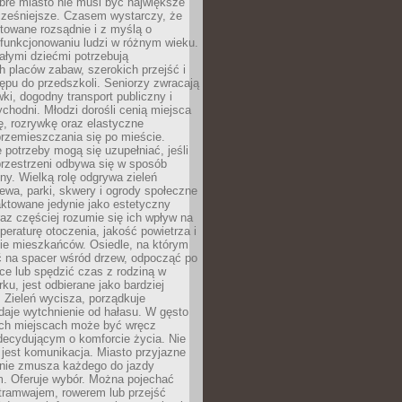
bre miasto nie musi być największe
cześniejsze. Czasem wystarczy, że
ktowane rozsądnie i z myślą o
funkcjonowaniu ludzi w różnym wieku.
ałymi dziećmi potrzebują
 placów zabaw, szerokich przejść i
ępu do przedszkoli. Seniorzy zwracają
ki, dogodny transport publiczny i
ychodni. Młodzi dorośli cenią miejsca
rę, rozrywkę oraz elastyczne
rzemieszczania się po mieście.
 potrzeby mogą się uzupełniać, jeśli
przestrzeni odbywa się w sposób
ny. Wielką rolę odgrywa zieleń
ewa, parki, skwery i ogrody społeczne
raktowane jedynie jako estetyczny
az częściej rozumie się ich wpływ na
peraturę otoczenia, jakość powietrza i
e mieszkańców. Osiedle, na którym
 na spacer wśród drzew, odpocząć po
ce lub spędzić czas z rodziną w
rku, jest odbierane jako bardziej
 Zieleń wycisza, porządkuje
 daje wytchnienie od hałasu. W gęsto
h miejscach może być wręcz
decydującym o komforcie życia. Nie
jest komunikacja. Miasto przyjazne
 nie zmusza każdego do jazdy
 Oferuje wybór. Można pojechać
tramwajem, rowerem lub przejść