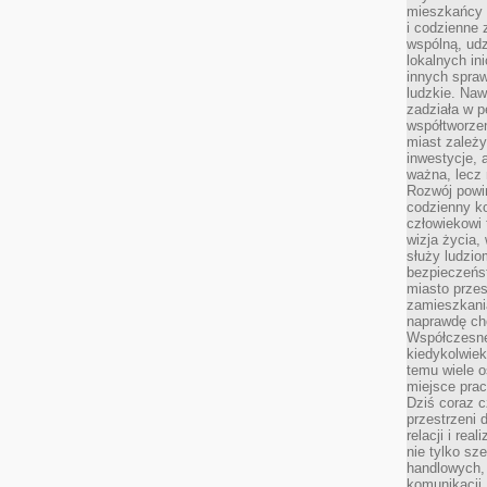
mieszkańcy 
i codzienne 
wspólną, udz
lokalnych in
innych spraw
ludzkie. Naw
zadziała w p
współtworzen
miast zależ
inwestycje, 
ważna, lecz 
Rozwój powin
codzienny k
człowiekowi 
wizja życia,
służy ludzi
bezpieczeńs
miasto przes
zamieszkania
naprawdę ch
Współczesne 
kiedykolwiek
temu wiele o
miejsce pra
Dziś coraz c
przestrzeni 
relacji i re
nie tylko sz
handlowych, 
komunikacji