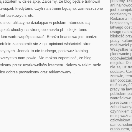
potrzeby. Do
 strzałem w dziesiątkę. Załóżmy, że blog będzie traktował
ani najnowo
związek kredytami. Czyli na stronie będą np. zamieszczone
jest zaproje
codziennym 
fert bankowych, etc.
Rodzice z m
 sieci afiliacyjne działające w polskim Internecie są
bezpiecznych
łatwego dost
ajrzeć choćby na stronę ebiznes4u.pl – dzięki temu
uwagę na ław
bliskość prz
z kim warto współpracować. Branża finansowa jest bardzo
pracy, kultu
elnie zaznajomić się z np. opiniami właścicieli stron
możliwości p
Wszystkie te
iacyjnych. Jednak to nic trudnego, ponieważ katalog
planowanie 
e wszystko nam powie. Nie można zapominać, że blog
odpowiedzial
miejska. Drz
wiedzany przez użytkowników Internetu. Należy w takim razie
nie są już t
dodatek. Cor
bardzo dobrze prowadzony oraz reklamowany…
zdrowie, tem
samopoczuci
można wyjść
pracy na ław
pobliskim pa
wartościowe.
przestrzeń i
zabudowanyc
czynnikiem 
mniej ważna 
człowiekowi
samochodem.
autobusem, 