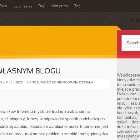
Piast
Tagi
Wszystko
Tagi
Spis Treści
SUB
 WŁASNYM BLOGU
Współczesne 
kiedykolwiek
ZARABIANIE
LIP - 5 - 2025
MOŻLIWOŚĆ KOMENTOWANIA
ZOSTAŁA
temu wiele o
NA
miejsce pra
WŁASNYM
BLOGU
Dziś coraz c
przestrzeni 
relacji i re
nie tylko sz
wników Internetu myśli, że trudno zarabia się na
handlowych, 
komunikacji
 to, iż blogerzy, którzy w odpowiedni sposób podchodzą do
osiedli i do
ardziej zarobić. Naturalnie zarabianie przez Internet nie jest
dużo mówi si
człowiekowi,
iednio do tego, można bez problemu zarobić trochę pieniędzy.
mieszkańcem