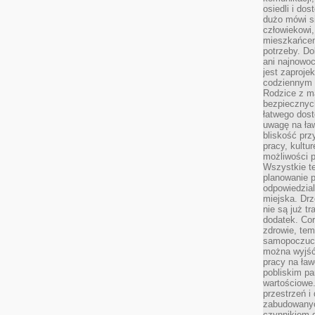
osiedli i do
dużo mówi si
człowiekowi,
mieszkańcem
potrzeby. Do
ani najnowo
jest zaproje
codziennym 
Rodzice z m
bezpiecznych
łatwego dost
uwagę na ław
bliskość prz
pracy, kultu
możliwości p
Wszystkie te
planowanie 
odpowiedzial
miejska. Drz
nie są już t
dodatek. Cor
zdrowie, tem
samopoczuci
można wyjść
pracy na ław
pobliskim pa
wartościowe.
przestrzeń i
zabudowanyc
czynnikiem 