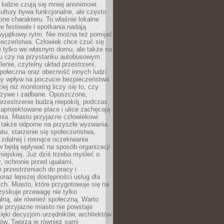
 ludzie czują się mniej anonimowi.
ultury bywa funkcjonalne, ale często
one charakteru. To właśnie lokalne
łe festiwale i spotkania nadają
wyjątkowy rytm. Nie można też pomijać
ieczeństwa. Człowiek chce czuć się
e tylko we własnym domu, ale także na
rku czy na przystanku autobusowym.
lenie, czytelny układ przestrzeni,
połeczna oraz obecność innych ludzi
y wpływ na poczucie bezpieczeństwa.
ej niż monitoring liczy się to, czy
t żywe i zadbane. Opuszczone,
rzestrzenie budzą niepokój, podczas
aprojektowane place i ulice zachęcają
ia. Miasto przyjazne człowiekowi
 także odporne na przyszłe wyzwania.
tu, starzenie się społeczeństwa,
 zdalnej i rosnące oczekiwania
 będą wpływać na sposób organizacji
miejskiej. Już dziś trzeba myśleć o
y, ochronie przed upałami,
 przestrzeniach do pracy i
raz lepszej dostępności usług dla
ch. Miasto, które przygotowuje się na
zyskuje przewagę nie tylko
ralną, ale również społeczną. Warto
 przyjazne miasto nie powstaje
ięki decyzjom urzędników, architektów
ów. Tworzą je również sami