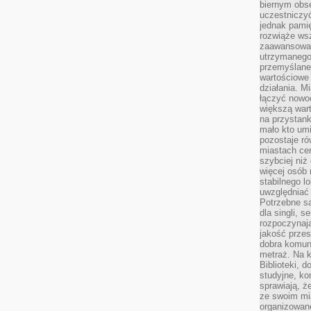
biernym obs
uczestniczy
jednak pamię
rozwiąże wsz
zaawansowan
utrzymanego
przemyślane
wartościowe 
działania. M
łączyć nowo
większą wart
na przystank
mało kto um
pozostaje ró
miastach ce
szybciej ni
więcej osób 
stabilnego l
uwzględniać
Potrzebne są
dla singli, 
rozpoczynaj
jakość przes
dobra komun
metraż. Na k
Biblioteki, 
studyjne, ko
sprawiają, ż
ze swoim mi
organizowan