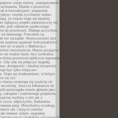
poprzez swoje wybory, zaangażowanie
zachowania. Dbanie o przestrzeń
iał w konsultacjach, wspieranie
icjatyw i zwykła życzliwość wobec
iają, że miasto staje się bardziej
et najlepszy projekt urbanistyczny nie
ełni, jeśli zabraknie społecznego
ia tej przestrzeni. Dlatego przyszłość
y od równowagi. Potrzebne są
ale też rozsądek. Nowoczesność jest
nie powinna wypierać funkcjonalności.
ien iść w parze z dbałością o
omfort mieszkańców. Miasto przyjazne
to nie modne hasło, lecz konkretna
 w której przestrzeń publiczna naprawdę
om. Gdy uda się połączyć wygodę,
two, dostępność i lokalną tożsamość,
taje być tylko miejscem
. Staje się środowiskiem, w którym
ce się żyć.
miasta zmieniają się szybciej niż
 wcześniej. Jeszcze kilkanaście lat
sób postrzegało miasto głównie jako
cy, zakupów i codziennego pośpiechu.
zęściej myślimy o nim jak o
do życia, odpoczynku, budowania
alizowania pasji. Mieszkańcy oczekują
erokich ulic i dużych centrów
ale również zieleni, wygodnej
, bezpiecznych chodników, przyjaznych