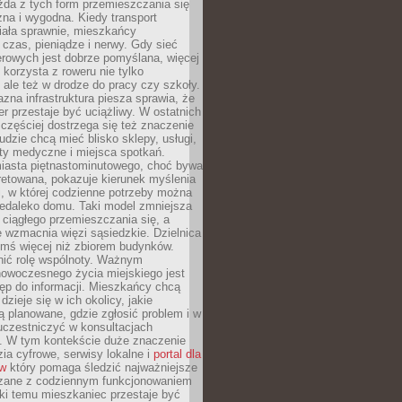
żda z tych form przemieszczania się
zna i wygodna. Kiedy transport
iała sprawnie, mieszkańcy
czas, pieniądze i nerwy. Gdy sieć
rowych jest dobrze pomyślana, więcej
 korzysta z roweru nie tylko
, ale też w drodze do pracy czy szkoły.
jazna infrastruktura piesza sprawia, że
r przestaje być uciążliwy. W ostatnich
 częściej dostrzega się też znaczenie
Ludzie chcą mieć blisko sklepy, usługi,
ty medyczne i miejsca spotkań.
iasta piętnastominutowego, choć bywa
pretowana, pokazuje kierunek myślenia
i, w której codzienne potrzeby można
iedaleko domu. Taki model zmniejsza
ciągłego przemieszczania się, a
 wzmacnia więzi sąsiedzkie. Dzielnica
ymś więcej niż zbiorem budynków.
nić rolę wspólnoty. Ważnym
owoczesnego życia miejskiego jest
ęp do informacji. Mieszkańcy chcą
dzieje się w ich okolicy, jakie
ą planowane, gdzie zgłosić problem i w
uczestniczyć w konsultacjach
. W tym kontekście duże znaczenie
ia cyfrowe, serwisy lokalne i
portal dla
ów
który pomaga śledzić najważniejsze
zane z codziennym funkcjonowaniem
ki temu mieszkaniec przestaje być