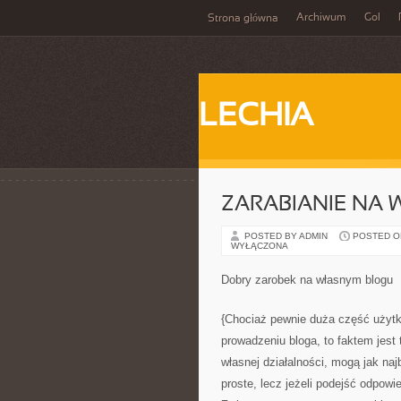
Archiwum
Gol
Strona główna
LECHIA
ZARABIANIE NA
POSTED BY ADMIN
POSTED ON 
WYŁĄCZONA
Dobry zarobek na własnym blogu
{Chociaż pewnie duża część użytko
prowadzeniu bloga, to faktem jest
własnej działalności, mogą jak najb
proste, lecz jeżeli podejść odpow