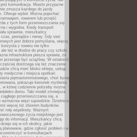
jest komunikacja. Miasto przyjazne
 nie zmusza każdego do jazdy
 Oferuje wybór. Można pojechać
tramwajem, rowerem lub przejść
żda z tych form przemieszczania się
zna i wygodna. Kiedy transport
iała sprawnie, mieszkańcy
czas, pieniądze i nerwy. Gdy sieć
rowych jest dobrze pomyślana, więcej
 korzysta z roweru nie tylko
, ale też w drodze do pracy czy szkoły.
jazna infrastruktura piesza sprawia, że
r przestaje być uciążliwy. W ostatnich
 częściej dostrzega się też znaczenie
Ludzie chcą mieć blisko sklepy, usługi,
ty medyczne i miejsca spotkań.
iasta piętnastominutowego, choć bywa
pretowana, pokazuje kierunek myślenia
i, w której codzienne potrzeby można
iedaleko domu. Taki model zmniejsza
ciągłego przemieszczania się, a
 wzmacnia więzi sąsiedzkie. Dzielnica
ymś więcej niż zbiorem budynków.
nić rolę wspólnoty. Ważnym
owoczesnego życia miejskiego jest
ęp do informacji. Mieszkańcy chcą
dzieje się w ich okolicy, jakie
ą planowane, gdzie zgłosić problem i w
uczestniczyć w konsultacjach