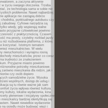
erwatorem, a zaczyna aktywnie
ć w życiu swojego otoczenia. Trzeba
tać, że technologia sama w sobie nie
ystkich problemów. Nawet najbardziej
e aplikacje nie zastąpią dobrze
 chodnika, punktualnego autobusu czy
j zabudowy. Cyfrowe narzędzia są
tylko wtedy, gdy wspierają realne
iasto przyjazne człowiekowi powinno
czesność z praktycznością. Czasem
ość ma prosty, czytelny rozkład jazdy
u niż rozbudowana platforma, z której
ie korzystać. Istotnym tematem
wnież mieszkalnictwo. W wielu
ny nieruchomości i wynajmu rosną
ż dochody mieszkańców, przez co coraz
ma trudności ze znalezieniem
okum. Przyjazne miasto powinno
 różnorodne potrzeby mieszkaniowe.
 zarówno mieszkania dla rodzin, jak i
seniorów czy osób dopiero
ących samodzielne życie. Wysoka
trzeni wspólnych, dostęp do usług i
ikacja są tu równie ważne jak sam
omfort życia wpływa również kultura.
domy kultury, lokalne wydarzenia, kina
ncerty plenerowe i inicjatywy społeczne
e mieszkańcy bardziej identyfikują się
astem. Nawet niewielkie wydarzenie
e na osiedlu może budować więzi i