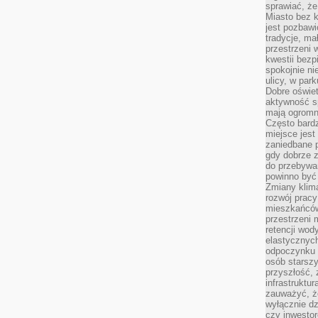
sprawiać, że
Miasto bez k
jest pozbawi
tradycje, ma
przestrzeni 
kwestii bezp
spokojnie ni
ulicy, w pa
Dobre oświet
aktywność s
mają ogromn
Często bardzi
miejsce jes
zaniedbane p
gdy dobrze z
do przebywan
powinno być
Zmiany klima
rozwój pracy
mieszkańców
przestrzeni 
retencji wod
elastycznych
odpoczynku o
osób starszy
przyszłość, 
infrastruktu
zauważyć, że
wyłącznie dz
czy inwestor