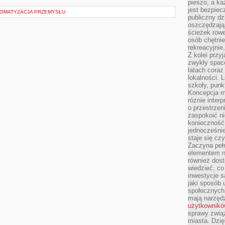
pieszo, a ka
jest bezpiec
TOMATYZACJA PRZEMYSŁU
publiczny dz
oszczędzają 
ścieżek rowe
osób chętnie
rekreacyjnie
Z kolei przy
zwykły space
latach coraz
lokalności. 
szkoły, punk
Koncepcja m
różnie inter
o przestrzen
zaspokoić n
konieczność 
jednocześnie
staje się cz
Zaczyna peł
elementem n
również dost
wiedzieć, co 
inwestycje s
jaki sposób 
społecznych
mają narzędz
użytkownik
sprawy zwią
miasta. Dzię