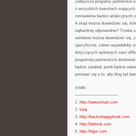
Zwłaszcza programy partnerskie są
o wszystkich kwestiach mających 
zestawienia bardzo atrakcyjnych o
A skąd można dowiedzieć się, które
najbardziej odpowiednie? Trzeba z
wortalowi można dowiedzieć się, 
specyficzna, zatem wypadałoby rzet
dotyczących wybranych sieci affil
programów partnerskich dosłowni
będzie zarabiał, jeżeli będzie od
postarać się o to, aby blog był 
źródło:
———————————
1.
http://awesomart.com
2.
tutaj
3.
http://backtohappybook.com
4.
http://belstok.com
5.
http://bijps.com