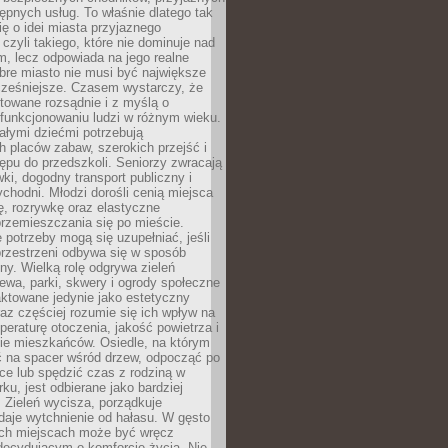
stępnych usług. To właśnie dlatego tak
ę o idei miasta przyjaznego
 czyli takiego, które nie dominuje nad
, lecz odpowiada na jego realne
bre miasto nie musi być największe
cześniejsze. Czasem wystarczy, że
ktowane rozsądnie i z myślą o
funkcjonowaniu ludzi w różnym wieku.
ałymi dziećmi potrzebują
 placów zabaw, szerokich przejść i
ępu do przedszkoli. Seniorzy zwracają
ki, dogodny transport publiczny i
ychodni. Młodzi dorośli cenią miejsca
rę, rozrywkę oraz elastyczne
rzemieszczania się po mieście.
 potrzeby mogą się uzupełniać, jeśli
przestrzeni odbywa się w sposób
ny. Wielką rolę odgrywa zieleń
ewa, parki, skwery i ogrody społeczne
raktowane jedynie jako estetyczny
az częściej rozumie się ich wpływ na
peraturę otoczenia, jakość powietrza i
e mieszkańców. Osiedle, na którym
 na spacer wśród drzew, odpocząć po
ce lub spędzić czas z rodziną w
rku, jest odbierane jako bardziej
 Zieleń wycisza, porządkuje
 daje wytchnienie od hałasu. W gęsto
h miejscach może być wręcz
decydującym o komforcie życia. Nie