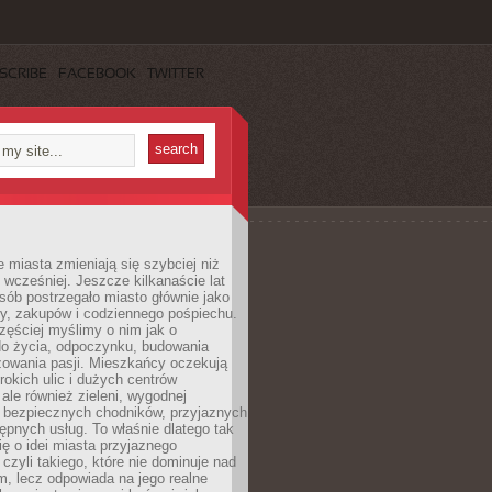
SCRIBE
FACEBOOK
TWITTER
miasta zmieniają się szybciej niż
 wcześniej. Jeszcze kilkanaście lat
sób postrzegało miasto głównie jako
cy, zakupów i codziennego pośpiechu.
zęściej myślimy o nim jak o
do życia, odpoczynku, budowania
alizowania pasji. Mieszkańcy oczekują
erokich ulic i dużych centrów
ale również zieleni, wygodnej
, bezpiecznych chodników, przyjaznych
stępnych usług. To właśnie dlatego tak
ę o idei miasta przyjaznego
 czyli takiego, które nie dominuje nad
, lecz odpowiada na jego realne