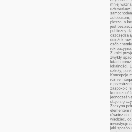
mniej ważna 
człowiekowi
samochodem.
autobusem, 
pieszo, a ka
jest bezpiec
publiczny dz
oszczędzają 
ścieżek rowe
osób chętnie
rekreacyjnie
Z kolei przy
zwykły space
latach coraz
lokalności. 
szkoły, punk
Koncepcja m
różnie inter
o przestrzen
zaspokoić n
konieczność 
jednocześnie
staje się cz
Zaczyna peł
elementem n
również dost
wiedzieć, co 
inwestycje s
jaki sposób 